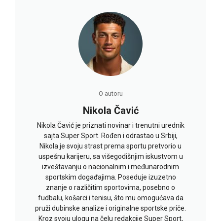
O autoru
Nikola Čavić
Nikola Čavić je priznati novinar i trenutni urednik
sajta Super Sport. Rođen i odrastao u Srbiji,
Nikola je svoju strast prema sportu pretvorio u
uspešnu karijeru, sa višegodišnjim iskustvom u
izveštavanju o nacionalnim i međunarodnim
sportskim događajima. Poseduje izuzetno
znanje o različitim sportovima, posebno o
fudbalu, košarci i tenisu, što mu omogućava da
pruži dubinske analize i originalne sportske priče.
Kroz svoju ulogu na čelu redakcije Super Sport,