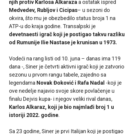
njih protiv Karlosa Alkaraza
a ostatak ispred
Medvedev, Rubljov i Cicipas
– u sezoni do
okvira, što mu je obezbedilo status broja 1 na
ATP-u do kraja godine. Transalpski je
devetnaesti igrač koji je postigao takvu razliku
od Rumunije Ilie Nastase je krunisan u 1973.
Vodeći na rang listi od 10. juna – danas ima 119
dana -, Siner je četvrti aktivni igrač koji je zatvorio
sezonu u prvom rangu tabele, zajedno sa
legendama
Novak Đoković i Rafa Nadal
-koji je
ove nedelje najavio svoje skore povlačenje u
finalu Dejvis kupa- i njegov veliki rival danas,
Karlos Alkaraz, koji je bio najmlađi broj 1 u
istoriji 2022. godine
.
Sa 23 godine, Siner je prvi Italijan koji je postigao