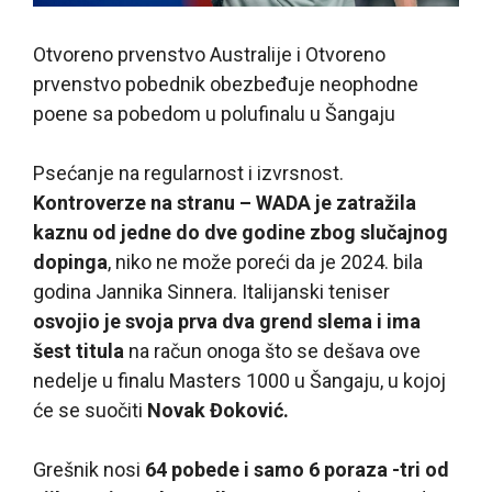
Otvoreno prvenstvo Australije i Otvoreno
prvenstvo pobednik obezbeđuje neophodne
poene sa pobedom u polufinalu u Šangaju
P
sećanje na regularnost i izvrsnost.
Kontroverze na stranu – WADA je zatražila
kaznu od jedne do dve godine zbog slučajnog
dopinga
, niko ne može poreći da je 2024. bila
godina Jannika Sinnera. Italijanski teniser
osvojio je svoja prva dva grend slema i ima
šest titula
na račun onoga što se dešava ove
nedelje u finalu Masters 1000 u Šangaju, u kojoj
će se suočiti
Novak Đoković.
Grešnik nosi
64 pobede i samo 6 poraza -tri od