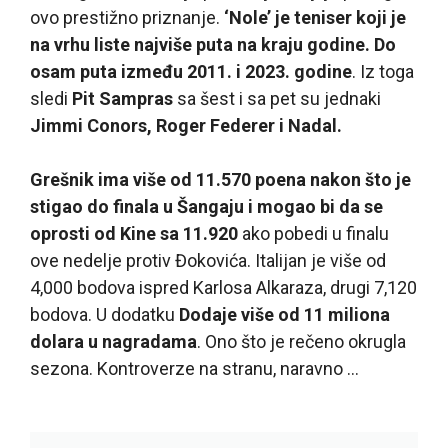
ovo prestižno priznanje.
‘Nole’ je teniser koji je
na vrhu liste najviše puta na kraju godine. Do
osam puta između 2011. i 2023. godine
. Iz toga
sledi
Pit Sampras
sa šest i sa pet su jednaki
Jimmi Conors, Roger Federer i Nadal.
Grešnik ima više od 11.570 poena nakon što je
stigao do finala u Šangaju i mogao bi da se
oprosti od Kine sa 11.920
ako pobedi u finalu
ove nedelje protiv Đokovića. Italijan je više od
4,000 bodova ispred Karlosa Alkaraza, drugi 7,120
bodova. U dodatku
Dodaje više od 11 miliona
dolara u nagradama
. Ono što je rečeno okrugla
sezona. Kontroverze na stranu, naravno …