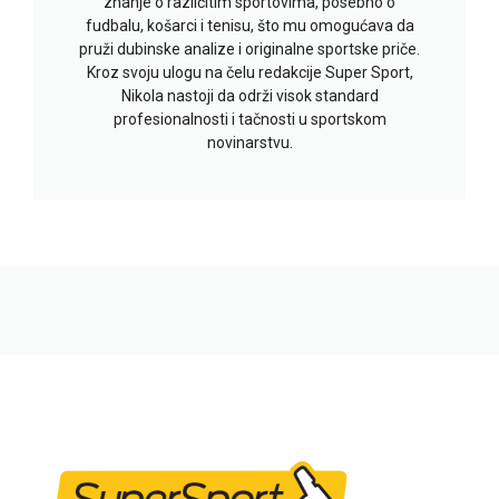
znanje o različitim sportovima, posebno o
fudbalu, košarci i tenisu, što mu omogućava da
pruži dubinske analize i originalne sportske priče.
Kroz svoju ulogu na čelu redakcije Super Sport,
Nikola nastoji da održi visok standard
profesionalnosti i tačnosti u sportskom
novinarstvu.