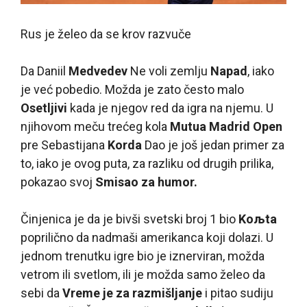
Rus je želeo da se krov razvuče
Da
Daniil
Medvedev
Ne voli zemlju
Napad
, iako
je već pobedio. Možda je zato često malo
Osetljivi
kada je njegov red da igra na njemu. U
njihovom meču trećeg kola
Mutua Madrid Open
pre Sebastijana
Korda
Dao je još jedan primer za
to, iako je ovog puta, za razliku od drugih prilika,
pokazao svoj
Smisao za humor.
Činjenica je da je bivši svetski broj 1 bio
Koљta
poprilično da nadmaši amerikanca koji dolazi. U
jednom trenutku igre bio je iznerviran, možda
vetrom ili svetlom, ili je možda samo želeo da
sebi da
Vreme je za razmišljanje
i pitao sudiju