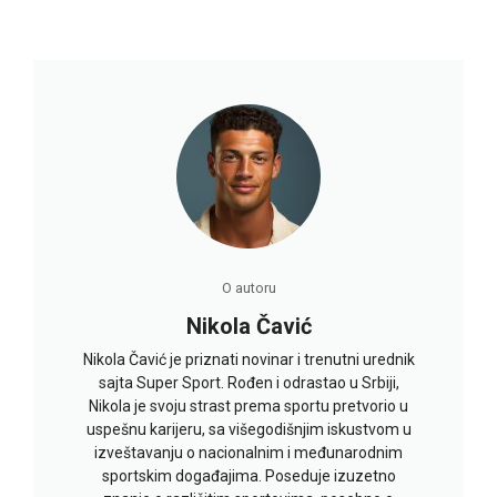
O autoru
Nikola Čavić
Nikola Čavić je priznati novinar i trenutni urednik
sajta Super Sport. Rođen i odrastao u Srbiji,
Nikola je svoju strast prema sportu pretvorio u
uspešnu karijeru, sa višegodišnjim iskustvom u
izveštavanju o nacionalnim i međunarodnim
sportskim događajima. Poseduje izuzetno