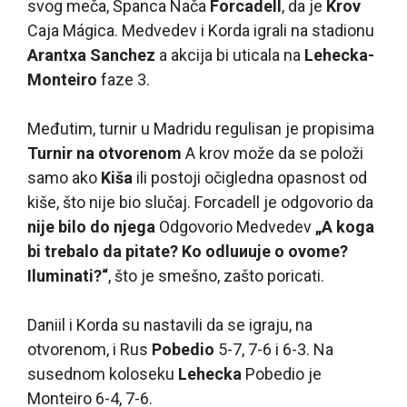
svog meča, Španca Nača
Forcadell
, da je
Krov
Caja Mágica. Medvedev i Korda igrali na stadionu
Arantxa Sanchez
a akcija bi uticala na
Lehecka-
Monteiro
faze 3.
Međutim, turnir u Madridu regulisan je propisima
Turnir na otvorenom
A krov može da se položi
samo ako
Kiša
ili postoji očigledna opasnost od
kiše, što nije bio slučaj. Forcadell je odgovorio da
nije bilo do njega
Odgovorio Medvedev
„A koga
bi trebalo da pitate? Ko odluиuje o ovome?
Iluminati?“
, što je smešno, zašto poricati.
Daniil i Korda su nastavili da se igraju, na
otvorenom, i Rus
Pobedio
5-7, 7-6 i 6-3. Na
susednom koloseku
Lehecka
Pobedio je
Monteiro 6-4, 7-6.