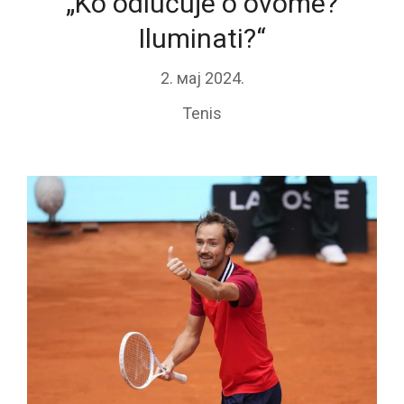
„Ko odlučuje o ovome?
Iluminati?“
2. мај 2024.
Tenis