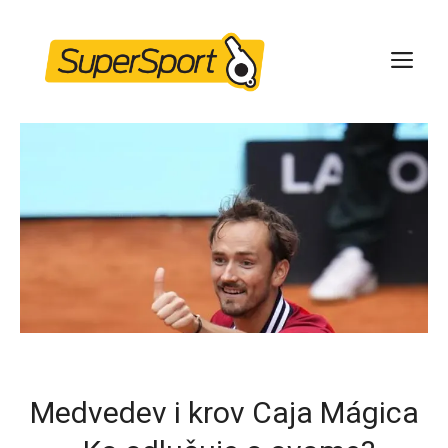
Skip
to
ME
content
Medvedev i krov Caja Mágica