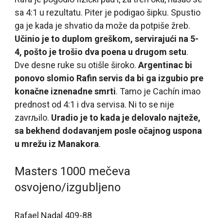
sa 4:1 u rezultatu. Piter je podigao šipku. Spustio
ga je kada je shvatio da može da potpiše žreb.
Učinio je to duplom greškom, servirajući na 5-
4, pošto je trošio dva poena u drugom setu
.
Dve desne ruke su otišle široko.
Argentinac bi
ponovo slomio Rafin servis da bi ga izgubio pre
konačne iznenadne smrti
. Tamo je Cachín imao
prednost od 4:1 i dva servisa. Ni to se nije
zavrљilo.
Uradio je to kada je delovalo najteže,
sa bekhend dodavanjem posle očajnog uspona
u mrežu iz Manakora
.
Masters 1000 mečeva
osvojeno/izgubljeno
Rafael Nadal 409-88