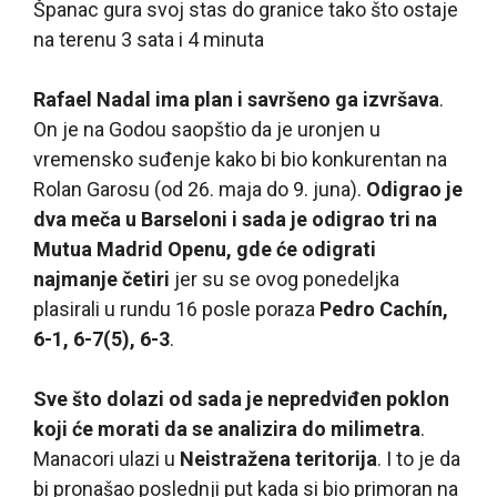
Španac gura svoj stas do granice tako što ostaje
na terenu 3 sata i 4 minuta
Rafael Nadal ima plan i savršeno ga izvršava
.
On je na Godou saopštio da je uronjen u
vremensko suđenje kako bi bio konkurentan na
Rolan Garosu (od 26. maja do 9. juna).
Odigrao je
dva meča u Barseloni i sada je odigrao tri na
Mutua Madrid Openu, gde će odigrati
najmanje četiri
jer su se ovog ponedeljka
plasirali u rundu 16 posle poraza
Pedro Cachín,
6-1, 6-7(5), 6-3
.
Sve što dolazi od sada je nepredviđen poklon
koji će morati da se analizira do milimetra
.
Manacori ulazi u
Neistražena teritorija
. I to je da
bi pronašao poslednji put kada si bio primoran na