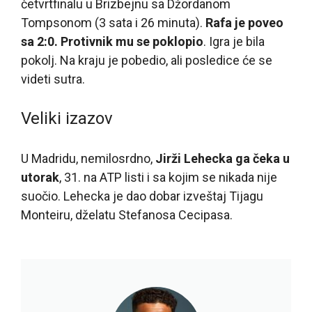
četvrtfinalu u Brizbejnu sa Džordanom
Tompsonom (3 sata i 26 minuta).
Rafa je poveo
sa 2:0. Protivnik mu se poklopio
. Igra je bila
pokolj. Na kraju je pobedio, ali posledice će se
videti sutra.
Veliki izazov
U Madridu, nemilosrdno,
Jirži Lehecka ga čeka u
utorak
, 31. na ATP listi i sa kojim se nikada nije
suočio. Lehecka je dao dobar izveštaj Tijagu
Monteiru, dželatu Stefanosa Cecipasa.