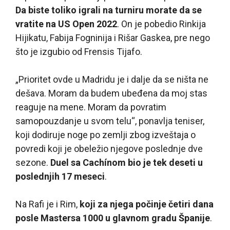
Da biste toliko igrali na turniru morate da se
vratite na US Open 2022
. On je pobedio Rinkija
Hijikatu, Fabija Fogninija i Rišar Gaskea, pre nego
što je izgubio od Frensis Tijafo.
„Prioritet ovde u Madridu je i dalje da se ništa ne
dešava. Moram da budem ubeđena da moj stas
reaguje na mene. Moram da povratim
samopouzdanje u svom telu“, ponavlja teniser,
koji dodiruje noge po zemlji zbog izveštaja o
povredi koji je obeležio njegove poslednje dve
sezone.
Duel sa Cachínom bio je tek deseti u
poslednjih 17 meseci
.
Na Rafi je i Rim,
koji za njega počinje četiri dana
posle Mastersa 1000 u glavnom gradu Španije
.