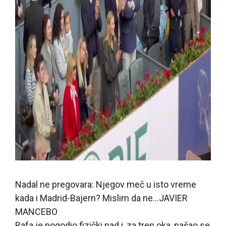
Nadal ne pregovara: Njegov meč u isto vreme
kada i Madrid-Bajern? Mislim da ne…
JAVIER
MANCEBO
Rafa je pogodio fizički pad i, za tren oka, našao se