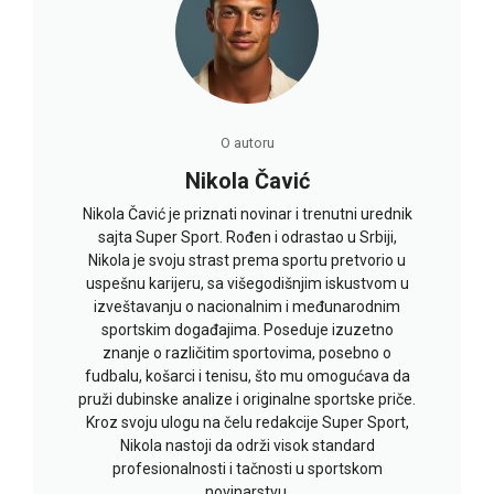
O autoru
Nikola Čavić
Nikola Čavić je priznati novinar i trenutni urednik
sajta Super Sport. Rođen i odrastao u Srbiji,
Nikola je svoju strast prema sportu pretvorio u
uspešnu karijeru, sa višegodišnjim iskustvom u
izveštavanju o nacionalnim i međunarodnim
sportskim događajima. Poseduje izuzetno
znanje o različitim sportovima, posebno o
fudbalu, košarci i tenisu, što mu omogućava da
pruži dubinske analize i originalne sportske priče.
Kroz svoju ulogu na čelu redakcije Super Sport,
Nikola nastoji da održi visok standard
profesionalnosti i tačnosti u sportskom
novinarstvu.