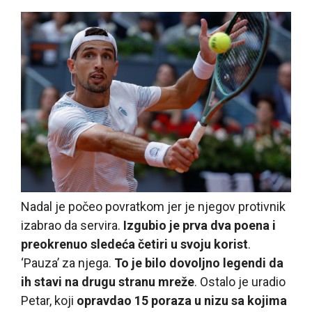
Nadal je počeo povratkom jer je njegov protivnik
izabrao da servira.
Izgubio je prva dva poena i
preokrenuo sledeća četiri u svoju korist
.
‘Pauza’ za njega.
To je bilo dovoljno legendi da
ih stavi na drugu stranu mreže
. Ostalo je uradio
Petar, koji
opravdao 15 poraza u nizu sa kojima