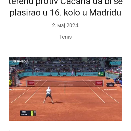
terenu protiv Čačana da bi se
plasirao u 16. kolo u Madridu
2. мај 2024.
Tenis