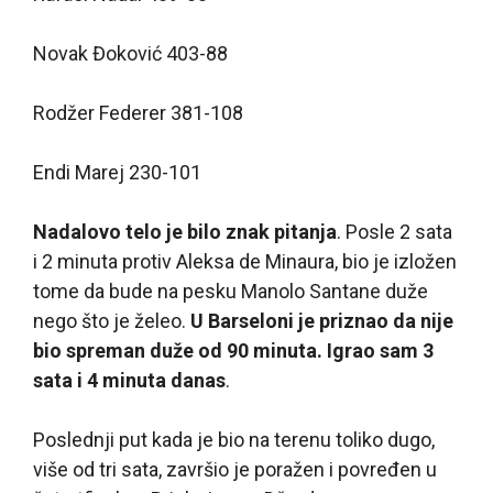
Novak Đoković 403-88
Rodžer Federer 381-108
Endi Marej 230-101
Nadalovo telo je bilo znak pitanja
. Posle 2 sata
i 2 minuta protiv Aleksa de Minaura, bio je izložen
tome da bude na pesku Manolo Santane duže
nego što je želeo.
U Barseloni je priznao da nije
bio spreman duže od 90 minuta. Igrao sam 3
sata i 4 minuta danas
.
Poslednji put kada je bio na terenu toliko dugo,
više od tri sata, završio je poražen i povređen u