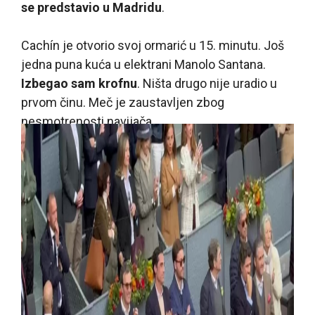
se predstavio u Madridu
.
Cachín je otvorio svoj ormarić u 15. minutu. Još
jedna puna kuća u elektrani Manolo Santana.
Izbegao sam krofnu
. Ništa drugo nije uradio u
prvom činu. Meč je zaustavljen zbog
nesmotrenosti navijača.
Izgubio je uvodni servis drugog seta i
Njihovi
protivnici su stavili 2-0 na semafor
. Argentincu
je trebalo neko vreme da shvati da se Nadal muči
da trči napred.
Onda je počeo da se koristi sa
drop šotima
.