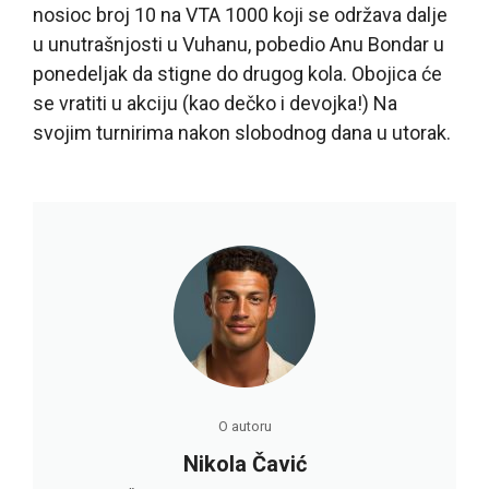
nosioc broj 10 na VTA 1000 koji se održava dalje
u unutrašnjosti u Vuhanu, pobedio Anu Bondar u
ponedeljak da stigne do drugog kola. Obojica će
se vratiti u akciju (kao dečko i devojka!) Na
svojim turnirima nakon slobodnog dana u utorak.
O autoru
Nikola Čavić