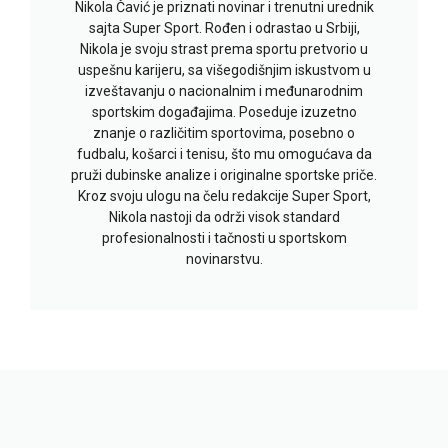
Nikola Čavić je priznati novinar i trenutni urednik
sajta Super Sport. Rođen i odrastao u Srbiji,
Nikola je svoju strast prema sportu pretvorio u
uspešnu karijeru, sa višegodišnjim iskustvom u
izveštavanju o nacionalnim i međunarodnim
sportskim događajima. Poseduje izuzetno
znanje o različitim sportovima, posebno o
fudbalu, košarci i tenisu, što mu omogućava da
pruži dubinske analize i originalne sportske priče.
Kroz svoju ulogu na čelu redakcije Super Sport,
Nikola nastoji da održi visok standard
profesionalnosti i tačnosti u sportskom
novinarstvu.