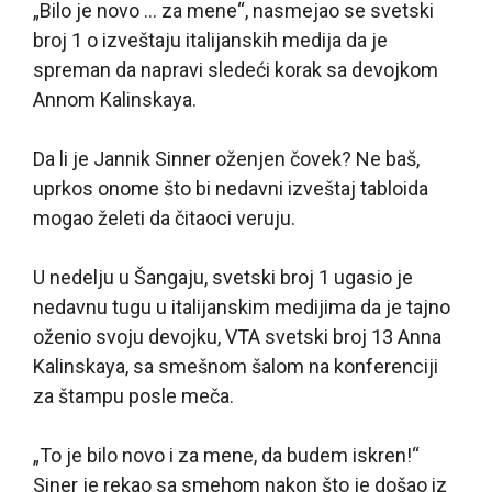
„Bilo je novo … za mene“, nasmejao se svetski
broj 1 o izveštaju italijanskih medija da je
spreman da napravi sledeći korak sa devojkom
Annom Kalinskaya.
Da li je Jannik Sinner oženjen čovek? Ne baš,
uprkos onome što bi nedavni izveštaj tabloida
mogao želeti da čitaoci veruju.
U nedelju u Šangaju, svetski broj 1 ugasio je
nedavnu tugu u italijanskim medijima da je tajno
oženio svoju devojku, VTA svetski broj 13 Anna
Kalinskaya, sa smešnom šalom na konferenciji
za štampu posle meča.
„To je bilo novo i za mene, da budem iskren!“
Siner je rekao sa smehom nakon što je došao iz