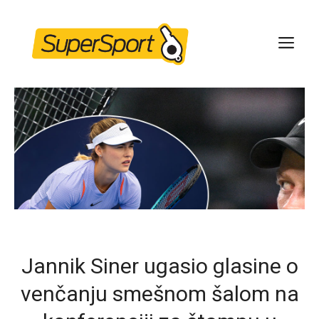
Skip
to
ME
content
Jannik Siner ugasio glasine o
venčanju smešnom šalom na