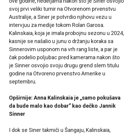
ove godine, nedeljama nakon što je Siner osvojio
svoj prvi veliki turnir na Otvorenom prvenstvu
Australije, a Siner je potvrdio njihovu vezu u
intervjuu za medije tokom Rolan Garosa.
Kalinskaia, koja je imala probojnu sezonu u 2024,
kasnije se našalio u junu o držanju koraka sa
Sinnerovim usponom na vrh rang liste, a par je
čak podelio poljubac pred kamerama nakon što
je Sinner osvojio svoju drugu grend slem titulu
godine na Otvoreno prvenstvo Amerike u
septembru.
Opširnije: Anna Kalinskaia je „samo pokušava
da bude malo kao dobar“ kao dečko Jannik
Sinner
I dok se Siner takmiči u Šangaju, Kalinskaia,