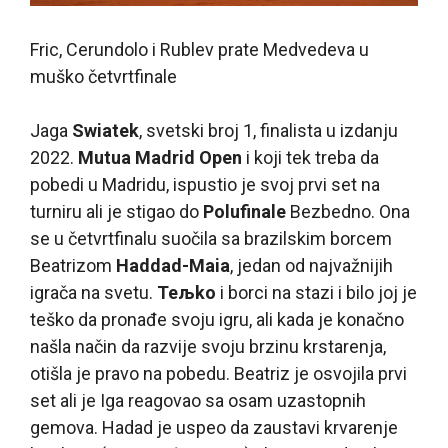
Fric, Cerundolo i Rublev prate Medvedeva u
muško četvrtfinale
Ja
ga
Swiatek
, svetski broj 1, finalista u izdanju
2022.
Mutua Madrid Open
i koji tek treba da
pobedi u Madridu, ispustio je svoj prvi set na
turniru ali je stigao do
Polufinale
Bezbedno. Ona
se u četvrtfinalu suočila sa brazilskim borcem
Beatrizom
Haddad-Maia
, jedan od najvažnijih
igrača na svetu.
Teљko
i borci na stazi i bilo joj je
teško da pronađe svoju igru, ali kada je konačno
našla način da razvije svoju brzinu krstarenja,
otišla je pravo na pobedu. Beatriz je osvojila prvi
set ali je Iga reagovao sa osam uzastopnih
gemova. Hadad je uspeo da zaustavi krvarenje