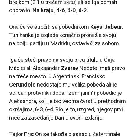
brejkom (2:1 u trećem setu) ali se Iga odmah
oporavio.
Na kraju, 4-6, 6-0, 6-2.
Ona će se suočiti sa pobednikom
Keys-Jabeur.
Tunižanka je izgleda konačno pronašla svoju
najbolju partiju u Madridu, ostavivši za sobom
Iga će steći pravo na svoju prvu titulu u Čaja
Mágici ali Aleksandar
Zverev
Nećete imati pravo
na treće mesto. U Argentinski Francisko
Cerundolo
nedostaje mu velika pobeda ali je
solidan protivnik i dobar ‘zemljanin’ i pobedio je
Aleksandra, koji je bio veoma čvrst u prethodnim
okršajima, 6-3, 6-4. Bio je to, uzgred, njegov prvi
meč za zasedanje
Dan
u ovom izdanju.
Tejlor
Fric
On se takođe plasirao u četvrtfinale