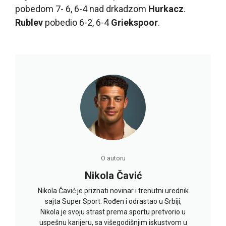
pobedom 7- 6, 6-4 nad drkadzom
Hurkacz
.
Rublev
pobedio 6-2, 6-4
Griekspoor
.
O autoru
Nikola Čavić
Nikola Čavić je priznati novinar i trenutni urednik
sajta Super Sport. Rođen i odrastao u Srbiji,
Nikola je svoju strast prema sportu pretvorio u
uspešnu karijeru, sa višegodišnjim iskustvom u