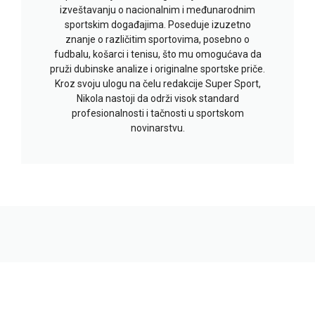
izveštavanju o nacionalnim i međunarodnim
sportskim događajima. Poseduje izuzetno
znanje o različitim sportovima, posebno o
fudbalu, košarci i tenisu, što mu omogućava da
pruži dubinske analize i originalne sportske priče.
Kroz svoju ulogu na čelu redakcije Super Sport,
Nikola nastoji da održi visok standard
profesionalnosti i tačnosti u sportskom
novinarstvu.