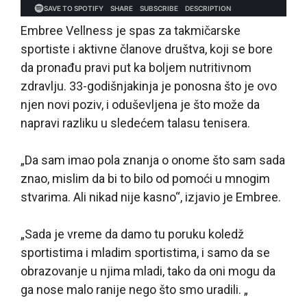
Embree Vellness je spas za takmičarske
sportiste i aktivne članove društva, koji se bore
da pronađu pravi put ka boljem nutritivnom
zdravlju. 33-godišnjakinja je ponosna što je ovo
njen novi poziv, i oduševljena je što može da
napravi razliku u sledećem talasu tenisera.
„Da sam imao pola znanja o onome što sam sada
znao, mislim da bi to bilo od pomoći u mnogim
stvarima. Ali nikad nije kasno“, izjavio je Embree.
„Sada je vreme da damo tu poruku koledž
sportistima i mladim sportistima, i samo da se
obrazovanje u njima mladi, tako da oni mogu da
ga nose malo ranije nego što smo uradili. „