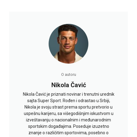
O autoru
Nikola Čavić
Nikola Čavić je priznati novinar i trenutni urednik
sajta Super Sport. Rođen i odrastao u Srbiji,
Nikola je svoju strast prema sportu pretvorio u
uspešnu karijeru, sa višegodišnjim iskustvom u
izveštavanju o nacionalnim i međunarodnim
sportskim događajima. Poseduje izuzetno
znanje o različitim sportovima, posebno o