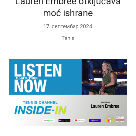
Lauren Embree otključava
moć ishrane
17. септембар 2024.
Tenis