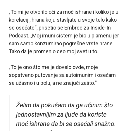
„To mi je otvorilo oči za moć ishrane i koliko je u
korelaciji, hrana koju stavljate u svoje telo kako
se osećate“, prisetio se Embree za Inside-In
Podcast. „Moj imuni sistem je bio u plamenu jer
sam samo konzumirao pogrešne vrste hrane.
Tako da je promenio ceo moj svet u to.
„To je ono što me je dovelo ovde, moje
sopstveno putovanje sa autoimunim i osećam
se užasno i u bolu, a ne znajući zašto.“
Želim da pokušam da ga učinim što
jednostavnijim za ljude da koriste
moć ishrane da bi se osećali snažno.