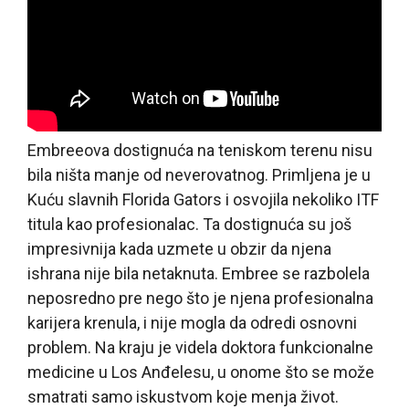
Embreeova dostignuća na teniskom terenu nisu
bila ništa manje od neverovatnog. Primljena je u
Kuću slavnih Florida Gators i osvojila nekoliko ITF
titula kao profesionalac. Ta dostignuća su još
impresivnija kada uzmete u obzir da njena
ishrana nije bila netaknuta. Embree se razbolela
neposredno pre nego što je njena profesionalna
karijera krenula, i nije mogla da odredi osnovni
problem. Na kraju je videla doktora funkcionalne
medicine u Los Anđelesu, u onome što se može
smatrati samo iskustvom koje menja život.