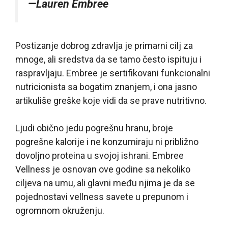
—Lauren Embree
Postizanje dobrog zdravlja je primarni cilj za
mnoge, ali sredstva da se tamo često ispituju i
raspravljaju. Embree je sertifikovani funkcionalni
nutricionista sa bogatim znanjem, i ona jasno
artikuliše greške koje vidi da se prave nutritivno.
Ljudi obično jedu pogrešnu hranu, broje
pogrešne kalorije i ne konzumiraju ni približno
dovoljno proteina u svojoj ishrani. Embree
Vellness je osnovan ove godine sa nekoliko
ciljeva na umu, ali glavni među njima je da se
pojednostavi vellness savete u prepunom i
ogromnom okruženju.