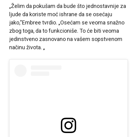
„Želim da pokušam da bude što jednostavnije za
ljude da koriste moć ishrane da se osećaju
jako,“Embree tvrdio. „Osećam se veoma snažno
zbog toga, da to funkcioniše. To će biti veoma
jedinstveno zasnovano na vašem sopstvenom
načinu života. „