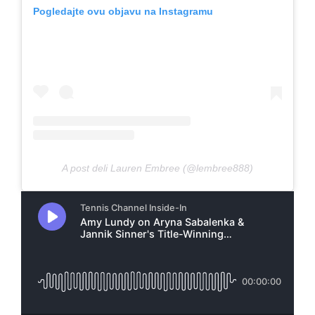
Pogledajte ovu objavu na Instagramu
A post deli Lauren Embree (@lembree888)