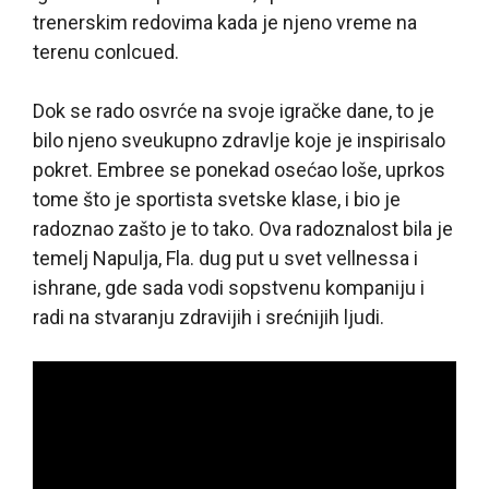
trenerskim redovima kada je njeno vreme na
terenu conlcued.
Dok se rado osvrće na svoje igračke dane, to je
bilo njeno sveukupno zdravlje koje je inspirisalo
pokret. Embree se ponekad osećao loše, uprkos
tome što je sportista svetske klase, i bio je
radoznao zašto je to tako. Ova radoznalost bila je
temelj Napulja, Fla. dug put u svet vellnessa i
ishrane, gde sada vodi sopstvenu kompaniju i
radi na stvaranju zdravijih i srećnijih ljudi.