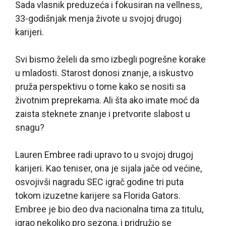
Sada vlasnik preduzeća i fokusiran na vellness,
33-godišnjak menja živote u svojoj drugoj
karijeri.
Svi bismo želeli da smo izbegli pogrešne korake
u mladosti. Starost donosi znanje, a iskustvo
pruža perspektivu o tome kako se nositi sa
životnim preprekama. Ali šta ako imate moć da
zaista steknete znanje i pretvorite slabost u
snagu?
Lauren Embree radi upravo to u svojoj drugoj
karijeri. Kao teniser, ona je sijala jače od većine,
osvojivši nagradu SEC igrač godine tri puta
tokom izuzetne karijere sa Florida Gators.
Embree je bio deo dva nacionalna tima za titulu,
igrao nekoliko pro sezona, i pridružio se