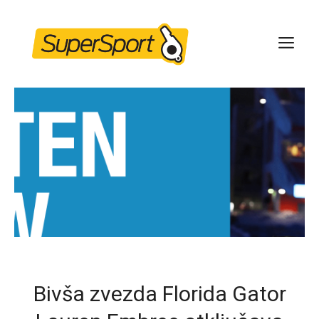
Skip
to
ME
content
Bivša zvezda Florida Gator