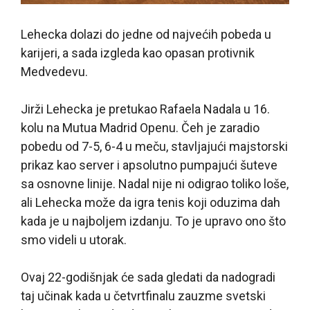
Lehecka dolazi do jedne od najvećih pobeda u
karijeri, a sada izgleda kao opasan protivnik
Medvedevu.
Jirži Lehecka je pretukao Rafaela Nadala u 16.
kolu na Mutua Madrid Openu. Čeh je zaradio
pobedu od 7-5, 6-4 u meču, stavljajući majstorski
prikaz kao server i apsolutno pumpajući šuteve
sa osnovne linije. Nadal nije ni odigrao toliko loše,
ali Lehecka može da igra tenis koji oduzima dah
kada je u najboljem izdanju. To je upravo ono što
smo videli u utorak.
Ovaj 22-godišnjak će sada gledati da nadogradi
taj učinak kada u četvrtfinalu zauzme svetski