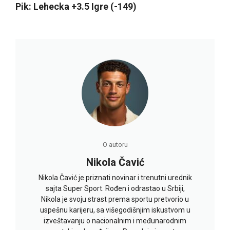
Pik: Lehecka +3.5 Igre (-149)
O autoru
Nikola Čavić
Nikola Čavić je priznati novinar i trenutni urednik
sajta Super Sport. Rođen i odrastao u Srbiji,
Nikola je svoju strast prema sportu pretvorio u
uspešnu karijeru, sa višegodišnjim iskustvom u
izveštavanju o nacionalnim i međunarodnim