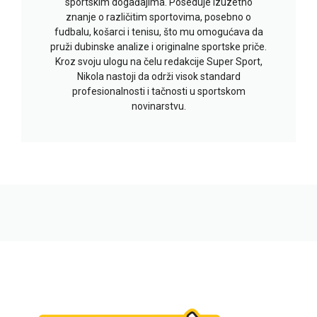
sportskim događajima. Poseduje izuzetno
znanje o različitim sportovima, posebno o
fudbalu, košarci i tenisu, što mu omogućava da
pruži dubinske analize i originalne sportske priče.
Kroz svoju ulogu na čelu redakcije Super Sport,
Nikola nastoji da održi visok standard
profesionalnosti i tačnosti u sportskom
novinarstvu.