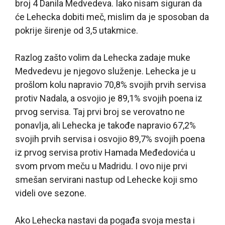
broj 4 Danila Medvedeva. Iako nisam siguran da
će Lehecka dobiti meč, mislim da je sposoban da
pokrije širenje od 3,5 utakmice.
Razlog zašto volim da Lehecka zadaje muke
Medvedevu je njegovo služenje. Lehecka je u
prošlom kolu napravio 70,8% svojih prvih servisa
protiv Nadala, a osvojio je 89,1% svojih poena iz
prvog servisa. Taj prvi broj se verovatno ne
ponavlja, ali Lehecka je takođe napravio 67,2%
svojih prvih servisa i osvojio 89,7% svojih poena
iz prvog servisa protiv Hamada Međedovića u
svom prvom meču u Madridu. I ovo nije prvi
smešan servirani nastup od Lehecke koji smo
videli ove sezone.
Ako Lehecka nastavi da pogađa svoja mesta i