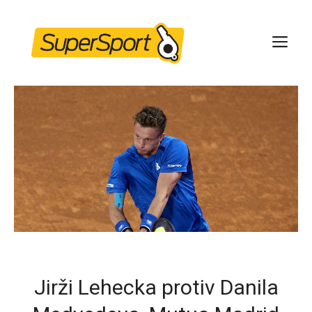
Skip
to
ME
content
Jirži Lehecka protiv Danila