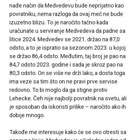
nađe način da Medvedevu bude neprijatno kao
povratniku, nema razloga da ovaj meč ne bude
izuzetno blizu. To je naročito tačno kada
uračunate u serviranje Medvedeva da padne sa
litice 2024. Medvedev se 2021. držao na 87,0
odsto, a to je ispratio sa sezonom 2023. u kojoj
se držao 86,4 odsto. Međutim, taj broj je pao na
84,7 odsto 2023. godine i sada je skroz pao na
80,3 odsto. On se više ne drži lako, a dosta toga
ima veze sa tim što on ne pravi prve servise
redovno. To bi moglo da ga stigne protiv
Lehecke. Čeh nije najbolji povratnik na svetu, ali
je sposoban da iskoristi prilike – naročito ako ih
dobije mnogo.
Takođe me interesuje kako će se ovo otresti sa