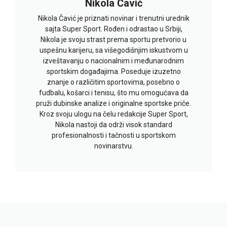
Nikola Čavić
Nikola Čavić je priznati novinar i trenutni urednik
sajta Super Sport. Rođen i odrastao u Srbiji,
Nikola je svoju strast prema sportu pretvorio u
uspešnu karijeru, sa višegodišnjim iskustvom u
izveštavanju o nacionalnim i međunarodnim
sportskim događajima. Poseduje izuzetno
znanje o različitim sportovima, posebno o
fudbalu, košarci i tenisu, što mu omogućava da
pruži dubinske analize i originalne sportske priče.
Kroz svoju ulogu na čelu redakcije Super Sport,
Nikola nastoji da održi visok standard
profesionalnosti i tačnosti u sportskom
novinarstvu.