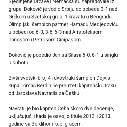
Sjedinjene Države i Nemačka su napredovale iz
grupe. Đoković je vodio Srbiju do pobede 3-1 nad
Grčkom u Svetskoj grupi 1 kravatu u Beogradu.
Olimpijski šampion partner Hamadu Medjedoviću
u pobedi od 6-3, 3-6, 6-3 nad Aristotelisom
Tanosom i Petrosom Cicipasom.
Đoković je pobedio Janisa Silasa 6-0, 6-1 u singlu
u subotu.
Bivši svetski broj 4 i dvostruki šampion Dejvis
kupa Tomaš Berdih će preuzeti kapitensku traku
od Jaroslava Navratila za Češku.
Navratil je bio kapiten Čeha skoro dve decenije,
uključujući i kada je osvojio titule 2012. i 2013.
godine sa Berdihom kao igračem.