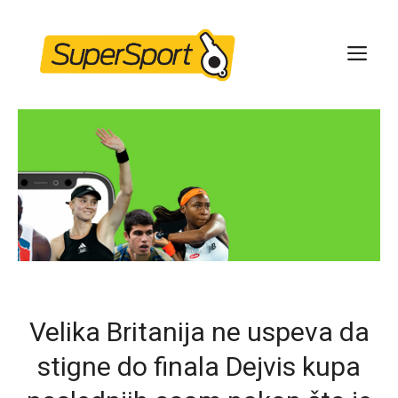
Skip
to
ME
content
Velika Britanija ne uspeva da
stigne do finala Dejvis kupa