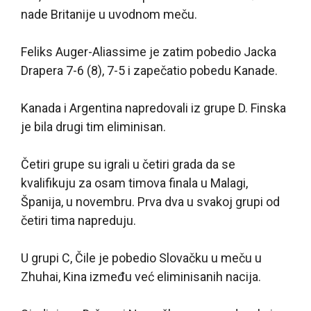
nade Britanije u uvodnom meču.
Feliks Auger-Aliassime je zatim pobedio Jacka
Drapera 7-6 (8), 7-5 i zapečatio pobedu Kanade.
Kanada i Argentina napredovali iz grupe D. Finska
je bila drugi tim eliminisan.
Četiri grupe su igrali u četiri grada da se
kvalifikuju za osam timova finala u Malagi,
Španija, u novembru. Prva dva u svakoj grupi od
četiri tima napreduju.
U grupi C, Čile je pobedio Slovačku u meču u
Zhuhai, Kina između već eliminisanih nacija.