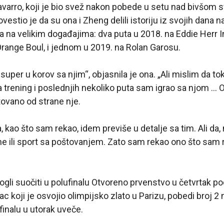
avarro, koji je bio svež nakon pobede u setu nad bivšom
estio je da su ona i Zheng delili istoriju iz svojih dana n
uta na velikim događajima: dva puta u 2018. na Eddie Herr I
range Boul, i jednom u 2019. na Rolan Garosu.
super u korov sa njim“, objasnila je ona. „Ali mislim da t
a trening i poslednjih nekoliko puta sam igrao sa njom 
vano od strane nje.
, kao što sam rekao, idem previše u detalje sa tim. Ali da,
ne ili sport sa poštovanjem. Zato sam rekao ono što sam
gli suočiti u polufinalu Otvoreno prvenstvo u četvrtak p
ac koji je osvojio olimpijsko zlato u Parizu, pobedi broj 2 
finalu u utorak uveče.