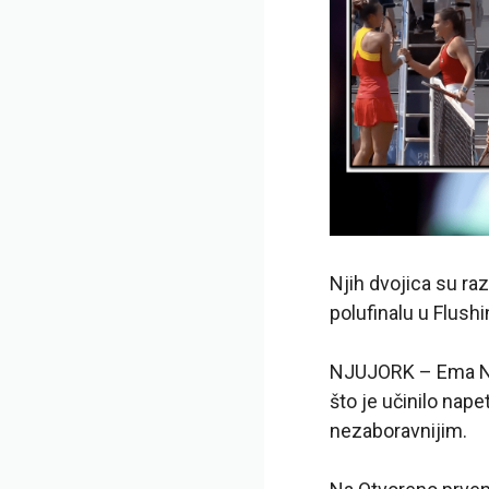
Njih dvojica su raz
polufinalu u Flush
NJUJORK – Ema Nav
što je učinilo nap
nezaboravnijim.