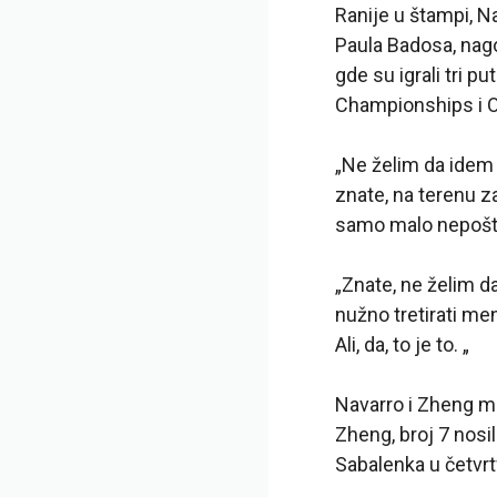
Ranije u štampi, N
Paula Badosa, nagov
gde su igrali tri p
Championships i O
„Ne želim da idem 
znate, na terenu z
samo malo nepošto
„Znate, ne želim da
nužno tretirati me
Ali, da, to je to. „
Navarro i Zheng mo
Zheng, broj 7 nosil
Sabalenka u četvrt