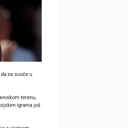
i da se suoče u
eniskom terenu,
mpijskim igrama još