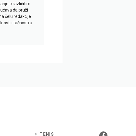
je o različitim
gućava da pruži
na čelu redakcije
nosti i tačnosti u
TENIS