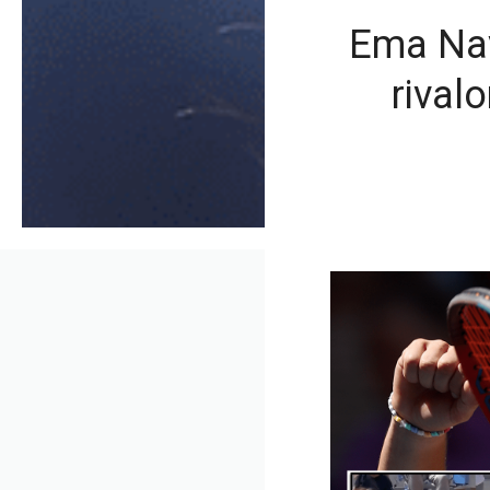
Ema Nav
rival