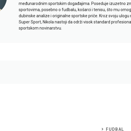
međunarodnim sportskim događajima. Poseduje izuzetno znan
sportovima, posebno o fudbalu, košarci i tenisu, što mu omo
dubinske analize i originalne sportske priče. Kroz svoju ulogu 
Super Sport, Nikola nastoji da održi visok standard profesional
sportskom novinarstvu.
FUDBAL