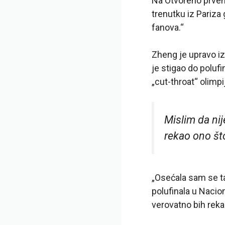
Na Otvoreno prvens
trenutku iz Pariz
fanova.“
Zheng je upravo izv
je stigao do poluf
„cut-throat“ olimp
Mislim da nij
rekao ono š
„Osećala sam se ta
polufinala u Nacio
verovatno bih rekao