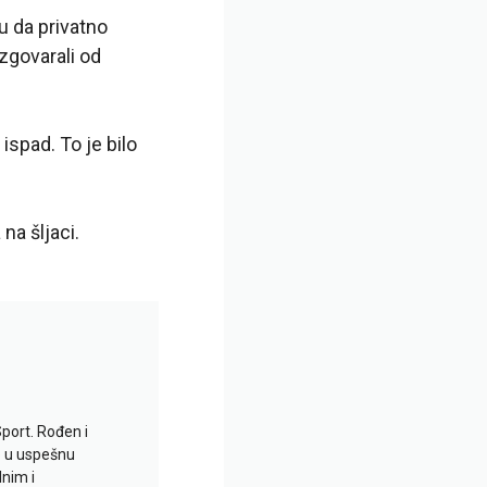
ju da privatno
zgovarali od
ispad. To je bilo
na šljaci.
Sport. Rođen i
io u uspešnu
lnim i