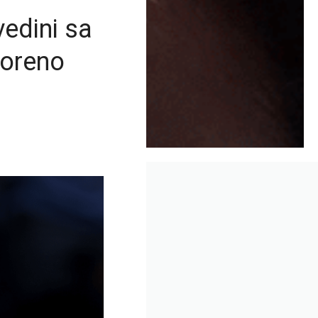
edini sa
voreno