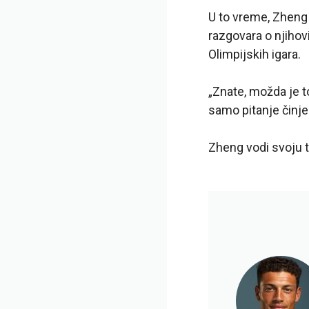
U to vreme, Zheng j
razgovara o njihov
Olimpijskih igara.
„Znate, možda je t
samo pitanje činj
Zheng vodi svoju tu