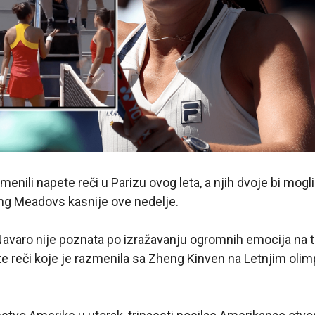
menili napete reči u Parizu ovog leta, a njih dvoje bi mogl
ing Meadovs kasnije ove nedelje.
aro nije poznata po izražavanju ogromnih emocija na t
ete reči koje je razmenila sa Zheng Kinven na Letnjim oli