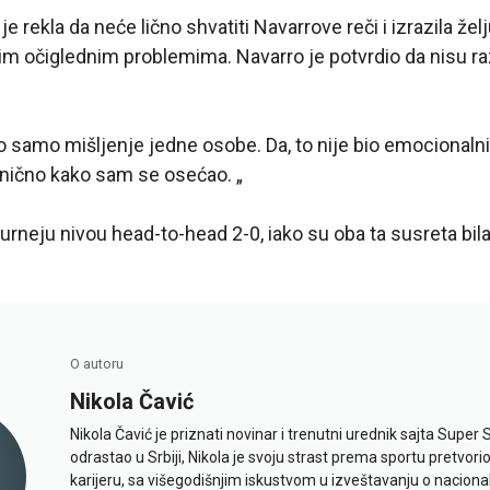
e rekla da neće lično shvatiti Navarrove reči i izrazila žel
im očiglednim problemima. Navarro je potvrdio da nisu ra
o samo mišljenje jedne osobe. Da, to nije bio emocionalni 
enično kako sam se osećao. „
rneju nivou head-to-head 2-0, iako su oba ta susreta bila 
O autoru
Nikola Čavić
Nikola Čavić je priznati novinar i trenutni urednik sajta Super 
odrastao u Srbiji, Nikola je svoju strast prema sportu pretvor
karijeru, sa višegodišnjim iskustvom u izveštavanju o naciona