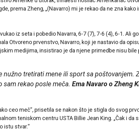
tvo Amerike u utorak, trinaesti nosilac Amerikanac otvor
a gde, prema Zheng, „(Navarro) mi je rekao da ne zna ka
ukao iz seta i pobedio Navarra, 6-7 (7), 7-6 (4), 6-1. Ali 
inala Otvoreno prvenstvo, Navarro, koji je nastavio da opi
ijskim medijima, insistirao je da njene primedbe nisu bile 
e nužno tretirati mene ili sport sa poštovanjem.
to sam rekao posle meča.
Ema Navaro o Zheng K
ko ceo meč“, prisetila se nakon što je stigla do svog pr
nalnom teniskom centru USTA Billie Jean King. „Čak i da 
 istu stvar.“