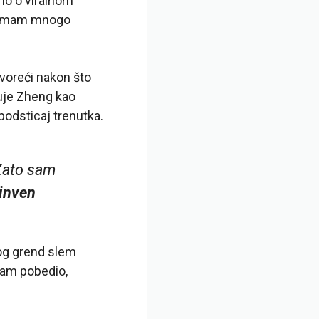
io o viralnom
ko imam mnogo
govoreći nakon što
suje Zheng kao
podsticaj trenutka.
 Zato sam
inven
vog grend slem
sam pobedio,