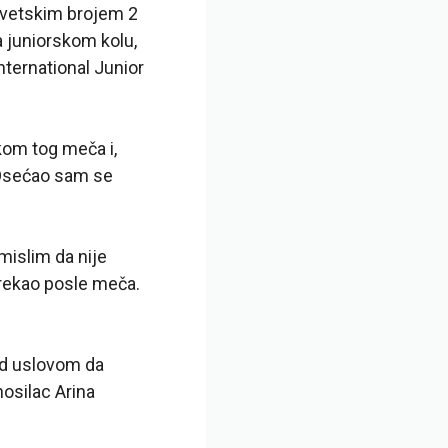
 svetskim brojem 2
a juniorskom kolu,
nternational Junior
okom tog meča i,
… Osećao sam se
 mislim da nije
 rekao posle meča.
od uslovom da
nosilac Arina