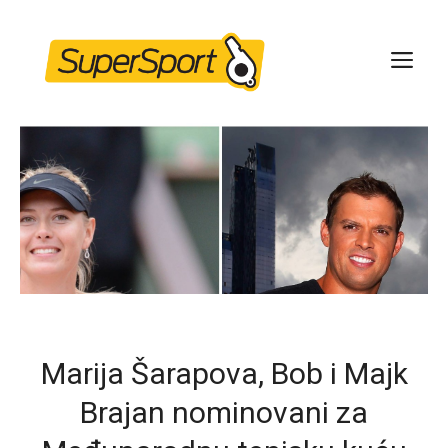
Skip
to
ME
content
Marija Šarapova, Bob i Majk
Brajan nominovani za