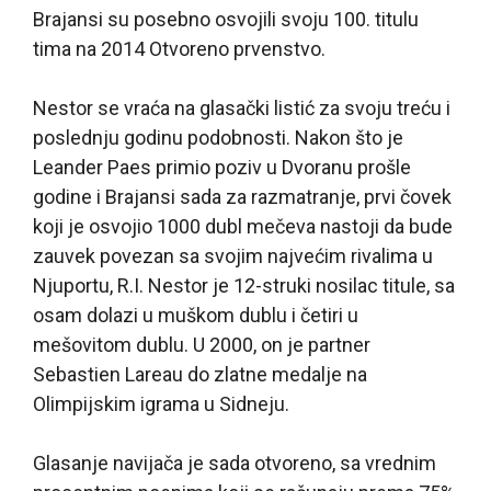
Brajansi su posebno osvojili svoju 100. titulu
tima na 2014 Otvoreno prvenstvo.
Nestor se vraća na glasački listić za svoju treću i
poslednju godinu podobnosti. Nakon što je
Leander Paes primio poziv u Dvoranu prošle
godine i Brajansi sada za razmatranje, prvi čovek
koji je osvojio 1000 dubl mečeva nastoji da bude
zauvek povezan sa svojim najvećim rivalima u
Njuportu, R.I. Nestor je 12-struki nosilac titule, sa
osam dolazi u muškom dublu i četiri u
mešovitom dublu. U 2000, on je partner
Sebastien Lareau do zlatne medalje na
Olimpijskim igrama u Sidneju.
Glasanje navijača je sada otvoreno, sa vrednim