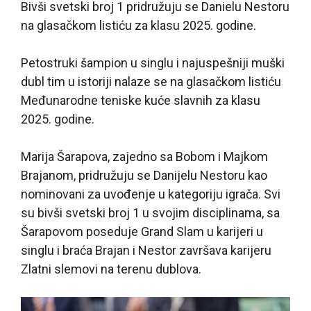
Bivši svetski broj 1 pridružuju se Danielu Nestoru
na glasačkom listiću za klasu 2025. godine.
Petostruki šampion u singlu i najuspešniji muški
dubl tim u istoriji nalaze se na glasačkom listiću
Međunarodne teniske kuće slavnih za klasu
2025. godine.
Marija Šarapova, zajedno sa Bobom i Majkom
Brajanom, pridružuju se Danijelu Nestoru kao
nominovani za uvođenje u kategoriju igrača. Svi
su bivši svetski broj 1 u svojim disciplinama, sa
Šarapovom poseduje Grand Slam u karijeri u
singlu i braća Brajan i Nestor završava karijeru
Zlatni slemovi na terenu dublova.