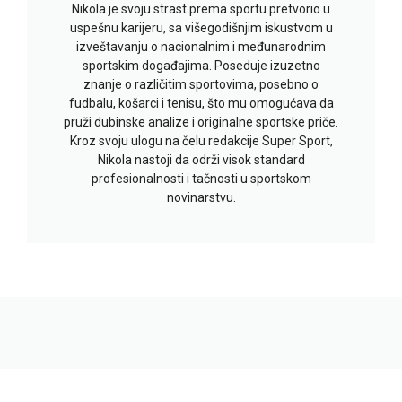
Nikola je svoju strast prema sportu pretvorio u
uspešnu karijeru, sa višegodišnjim iskustvom u
izveštavanju o nacionalnim i međunarodnim
sportskim događajima. Poseduje izuzetno
znanje o različitim sportovima, posebno o
fudbalu, košarci i tenisu, što mu omogućava da
pruži dubinske analize i originalne sportske priče.
Kroz svoju ulogu na čelu redakcije Super Sport,
Nikola nastoji da održi visok standard
profesionalnosti i tačnosti u sportskom
novinarstvu.