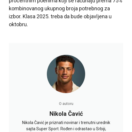
procentnim poenima koji se računaju prema 75%
kombinovanog ukupnog broja potrebnog za
izbor. Klasa 2025. treba da bude objavljena u
oktobru.
O autoru
Nikola Čavić
Nikola Čavić je priznati novinar i trenutni urednik
sajta Super Sport. Rođen i odrastao u Srbiji,