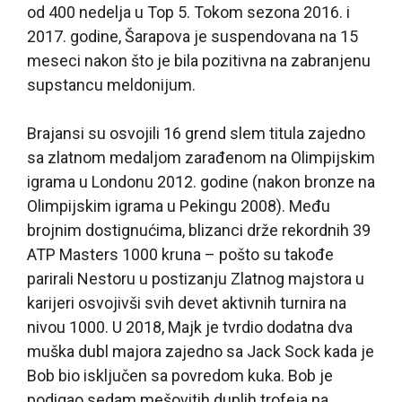
od 400 nedelja u Top 5. Tokom sezona 2016. i
2017. godine, Šarapova je suspendovana na 15
meseci nakon što je bila pozitivna na zabranjenu
supstancu meldonijum.
Brajansi su osvojili 16 grend slem titula zajedno
sa zlatnom medaljom zarađenom na Olimpijskim
igrama u Londonu 2012. godine (nakon bronze na
Olimpijskim igrama u Pekingu 2008). Među
brojnim dostignućima, blizanci drže rekordnih 39
ATP Masters 1000 kruna – pošto su takođe
parirali Nestoru u postizanju Zlatnog majstora u
karijeri osvojivši svih devet aktivnih turnira na
nivou 1000. U 2018, Majk je tvrdio dodatna dva
muška dubl majora zajedno sa Jack Sock kada je
Bob bio isključen sa povredom kuka. Bob je
podigao sedam mešovitih duplih trofeja na