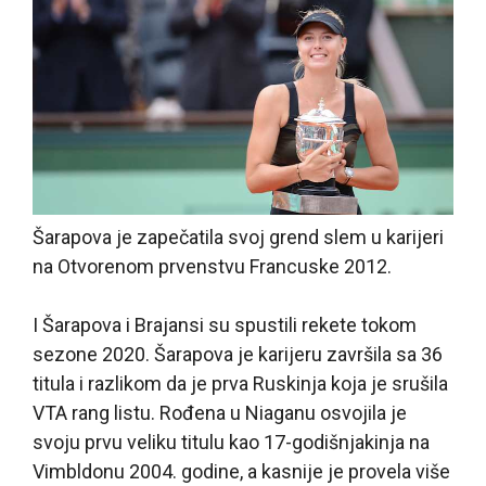
Šarapova je zapečatila svoj grend slem u karijeri
na Otvorenom prvenstvu Francuske 2012.
I Šarapova i Brajansi su spustili rekete tokom
sezone 2020. Šarapova je karijeru završila sa 36
titula i razlikom da je prva Ruskinja koja je srušila
VTA rang listu. Rođena u Niaganu osvojila je
svoju prvu veliku titulu kao 17-godišnjakinja na
Vimbldonu 2004. godine, a kasnije je provela više