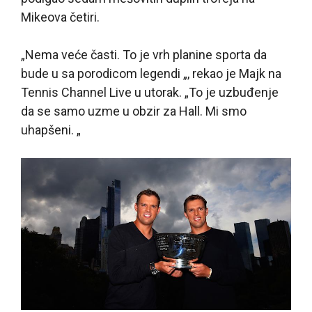
Mikeova četiri.
„Nema veće časti. To je vrh planine sporta da
bude u sa porodicom legendi „, rekao je Majk na
Tennis Channel Live u utorak. „To je uzbuđenje
da se samo uzme u obzir za Hall. Mi smo
uhapšeni. „