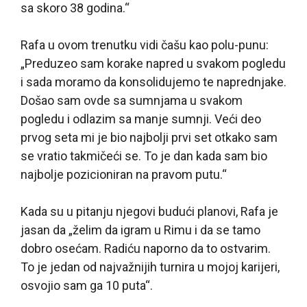
sa skoro 38 godina.“
Rafa u ovom trenutku vidi čašu kao polu-punu:
„Preduzeo sam korake napred u svakom pogledu
i sada moramo da konsolidujemo te naprednjake.
Došao sam ovde sa sumnjama u svakom
pogledu i odlazim sa manje sumnji. Veći deo
prvog seta mi je bio najbolji prvi set otkako sam
se vratio takmičeći se. To je dan kada sam bio
najbolje pozicioniran na pravom putu.“
Kada su u pitanju njegovi budući planovi, Rafa je
jasan da „želim da igram u Rimu i da se tamo
dobro osećam. Radiću naporno da to ostvarim.
To je jedan od najvažnijih turnira u mojoj karijeri,
osvojio sam ga 10 puta“.