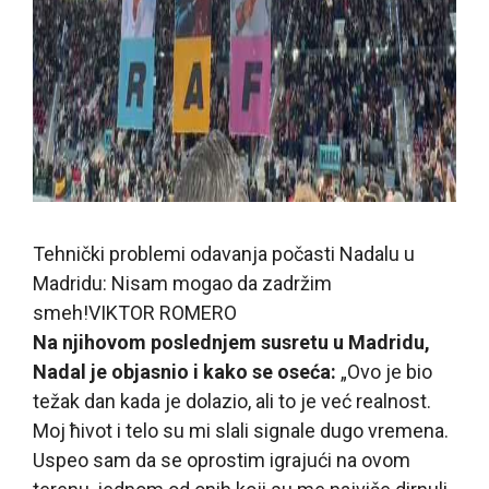
Tehnički problemi odavanja počasti Nadalu u
Madridu: Nisam mogao da zadržim
smeh!
VIKTOR ROMERO
Na njihovom poslednjem susretu u Madridu,
Nadal je objasnio i kako se oseća:
„Ovo je bio
težak dan kada je dolazio, ali to je već realnost.
Moj ћivot i telo su mi slali signale dugo vremena.
Uspeo sam da se oprostim igrajući na ovom