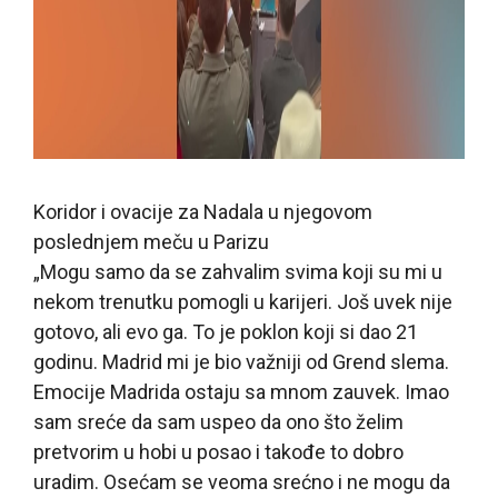
Koridor i ovacije za Nadala u njegovom
poslednjem meču u Parizu
„Mogu samo da se zahvalim svima koji su mi u
nekom trenutku pomogli u karijeri. Još uvek nije
gotovo, ali evo ga. To je poklon koji si dao 21
godinu. Madrid mi je bio važniji od Grend slema.
Emocije Madrida ostaju sa mnom zauvek. Imao
sam sreće da sam uspeo da ono što želim
pretvorim u hobi u posao i takođe to dobro
uradim. Osećam se veoma srećno i ne mogu da