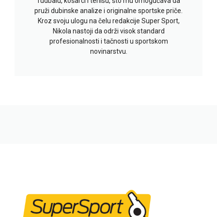
fudbalu, košarci i tenisu, što mu omogućava da
pruži dubinske analize i originalne sportske priče.
Kroz svoju ulogu na čelu redakcije Super Sport,
Nikola nastoji da održi visok standard
profesionalnosti i tačnosti u sportskom
novinarstvu.