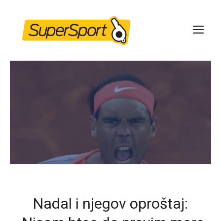
Skip
to
ME
content
Nadal i njegov oproštaj: