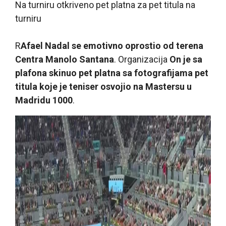
Na turniru otkriveno pet platna za pet titula na
turniru
R
Afael Nadal se emotivno oprostio od terena
Centra Manolo Santana
. Organizacija
On je sa
plafona skinuo pet platna sa fotografijama pet
titula koje je teniser osvojio na Mastersu u
Madridu 1000
.
Na soundtracku Gladijatora, njegovom
omiljenom filmu, Nadal je bio oduševljen
snimkom svojih mečeva u španskoj prestonici.
Njegova porodica, pa čak i Čolo Simeone, bili su u
suzama.“
To je bila šala, vratiću se sledeće
godine.
“ rekao je u šali.