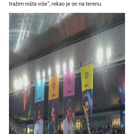
tražim ništa više“, rekao je on na terenu.
I nastavio je da priča
„Nadam se da je uspeo da
da dobar primer novim generacijama. To je
vaћnije od titula. Nadam se da sam izazvao
pozitivne emocije. Sve što mogu da kažem je
hvala. Ne mogu više ništa da kažem. To je ono
što osećam.“