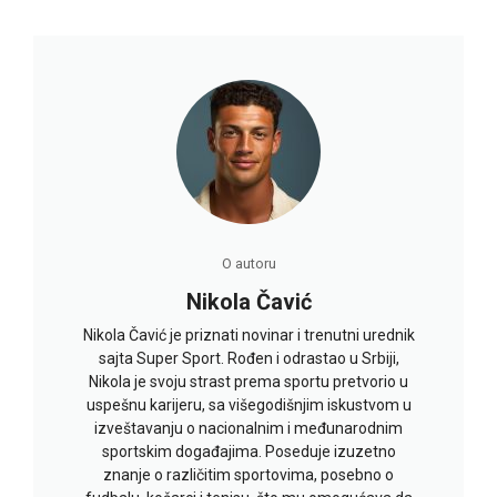
O autoru
Nikola Čavić
Nikola Čavić je priznati novinar i trenutni urednik
sajta Super Sport. Rođen i odrastao u Srbiji,
Nikola je svoju strast prema sportu pretvorio u
uspešnu karijeru, sa višegodišnjim iskustvom u
izveštavanju o nacionalnim i međunarodnim
sportskim događajima. Poseduje izuzetno
znanje o različitim sportovima, posebno o