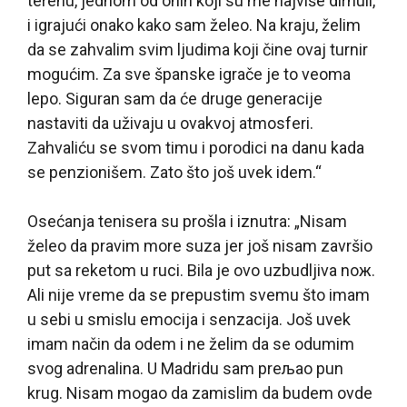
terenu, jednom od onih koji su me najviše dirnuli,
i igrajući onako kako sam želeo. Na kraju, želim
da se zahvalim svim ljudima koji čine ovaj turnir
mogućim. Za sve španske igrače je to veoma
lepo. Siguran sam da će druge generacije
nastaviti da uživaju u ovakvoj atmosferi.
Zahvaliću se svom timu i porodici na danu kada
se penzionišem. Zato što još uvek idem.“
Osećanja tenisera su prošla i iznutra: „Nisam
želeo da pravim more suza jer još nisam završio
put sa reketom u ruci. Bila je ovo uzbudljiva noж.
Ali nije vreme da se prepustim svemu što imam
u sebi u smislu emocija i senzacija. Još uvek
imam način da odem i ne želim da se odumim
svog adrenalina. U Madridu sam preљao pun
krug. Nisam mogao da zamislim da budem ovde