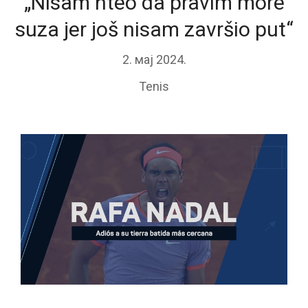
„Nisam hteo da pravim more
suza jer još nisam završio put“
2. мај 2024.
Tenis