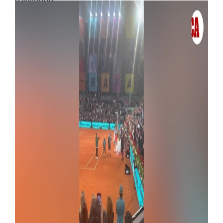
Govoreći ozbiljno, osvrnuo se na okolnosti koje
ga primoravaju da se povuče iz šina: „Težak je
dan kada dolazi, ali život i moje telo su mi poslali
signale da je pravo vreme.“ Rafa odlazi iz Madrida
ali ne odlazi zauvek jer mu je Rim ostao pre
velikog gola Rolan Garosa.