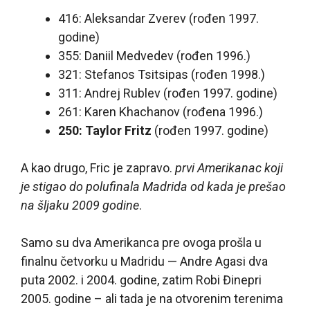
416: Aleksandar Zverev (rođen 1997.
godine)
355: Daniil Medvedev (rođen 1996.)
321: Stefanos Tsitsipas (rođen 1998.)
311: Andrej Rublev (rođen 1997. godine)
261: Karen Khachanov (rođena 1996.)
250: Taylor Fritz
(rođen 1997. godine)
A kao drugo, Fric je zapravo.
prvi Amerikanac koji
je stigao do polufinala Madrida od kada je prešao
na šljaku 2009 godine
.
Samo su dva Amerikanca pre ovoga prošla u
finalnu četvorku u Madridu — Andre Agasi dva
puta 2002. i 2004. godine, zatim Robi Đinepri
2005. godine – ali tada je na otvorenim terenima