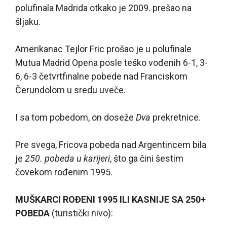
polufinala Madrida otkako je 2009. prešao na
šljaku.
Amerikanac Tejlor Fric prošao je u polufinale
Mutua Madrid Opena posle teško vođenih 6-1, 3-
6, 6-3 četvrtfinalne pobede nad Franciskom
Čerundolom u sredu uveče.
I sa tom pobedom, on doseže
Dva
prekretnice.
Pre svega, Fricova pobeda nad Argentincem bila
je
250. pobeda u karijeri
, što ga čini šestim
čovekom rođenim 1995.
MUŠKARCI ROĐENI 1995 ILI KASNIJE SA 250+
POBEDA
(turistički nivo):