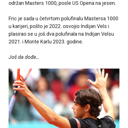
održan Masters 1000, posle US Opena na jesen.
Fric je sada u četvrtom polufinalu Mastersa 1000
u karijeri, pošto je 2022. osvojio Indijan Vels i
plasirao se u još dva polufinala na Indijan Velsu
2021. i Monte Karlu 2023. godine.
Još da dođe…