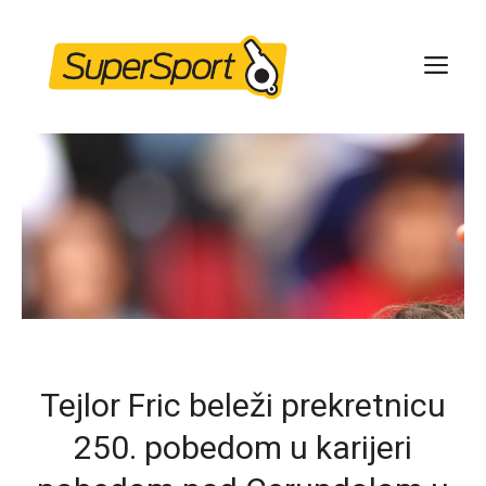
Skip
to
ME
content
Tejlor Fric beleži prekretnicu
250. pobedom u karijeri