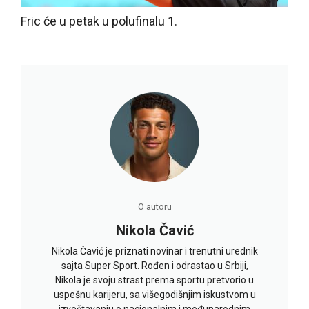
Fric će u petak u polufinalu 1.
O autoru
Nikola Čavić
Nikola Čavić je priznati novinar i trenutni urednik
sajta Super Sport. Rođen i odrastao u Srbiji,
Nikola je svoju strast prema sportu pretvorio u
uspešnu karijeru, sa višegodišnjim iskustvom u
izveštavanju o nacionalnim i međunarodnim