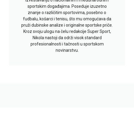
sportskim događajima. Poseduje izuzetno
znanje o različitim sportovima, posebno o
fudbalu, košarci i tenisu, što mu omogućava da
pruži dubinske analize i originalne sportske priče.
Kroz svoju ulogu na čelu redakcije Super Sport,
Nikola nastoji da održi visok standard
profesionalnosti i tačnosti u sportskom
novinarstvu.