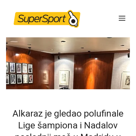
Skip
to
ME
content
Alkaraz je gledao polufinale
Lige šampiona i Nadalov