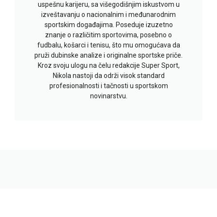
uspešnu karijeru, sa višegodišnjim iskustvom u
izveštavanju o nacionalnim i međunarodnim
sportskim događajima. Poseduje izuzetno
znanje o različitim sportovima, posebno o
fudbalu, košarci i tenisu, što mu omogućava da
pruži dubinske analize i originalne sportske priče.
Kroz svoju ulogu na čelu redakcije Super Sport,
Nikola nastoji da održi visok standard
profesionalnosti i tačnosti u sportskom
novinarstvu.