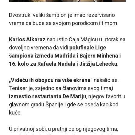
Dvostruki veliki šampion je imao rezervisano
vreme da bude sa svojom porodicom i timom
Karlos Alkaraz
napustio Caja Mágicu u utorak sa
dovoljno vremena da vidi
polufinale Lige
šampiona između Madrida i Bajern Minhena i
16. kolo za Rafaela Nadala i Jiržija Lehecku
.
„
Videću ih obojicu na više ekrana
“ našalio se.
Teniser je, zajedno sa članovima svog tima,
i
izmestio restautanta De Mariju
, njegov favorit u
glavnom gradu Španije i gde se oseća kao kod
kuće.
U privatnoj sobi, u pratnji celog njegovog tima,