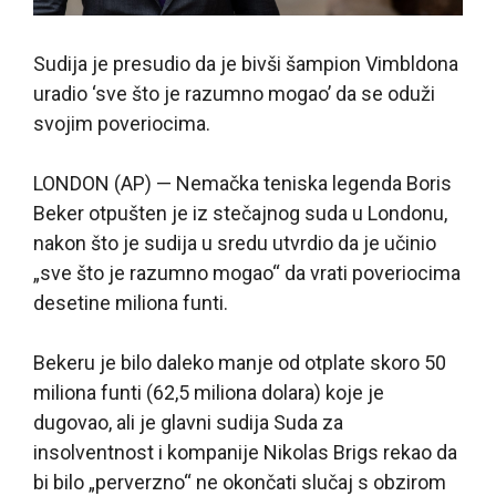
Sudija je presudio da je bivši šampion Vimbldona
uradio ‘sve što je razumno mogao’ da se oduži
svojim poveriocima.
LONDON (AP) — Nemačka teniska legenda Boris
Beker otpušten je iz stečajnog suda u Londonu,
nakon što je sudija u sredu utvrdio da je učinio
„sve što je razumno mogao“ da vrati poveriocima
desetine miliona funti.
Bekeru je bilo daleko manje od otplate skoro 50
miliona funti (62,5 miliona dolara) koje je
dugovao, ali je glavni sudija Suda za
insolventnost i kompanije Nikolas Brigs rekao da
bi bilo „perverzno“ ne okončati slučaj s obzirom