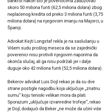
bankrot nakon što je poveriocima zadužovao
skoro 50 miliona funti (62,5 miliona dolara) zbog
neplaćenog kredita od preko 3 miliona funti (3,75
miliona dolara) na njegovom imanju na Majorci, u
Španiji.
Advokat Kejti Longstaf rekla je na saslušanju u
Višem sudu prošlog meseca da se zajednički
poverenici nisu protivili njegovim naporima da
okonča slučaj, ali ga nisu podržali jer i dalje
duguje oko 42 miliona funti (52,5 miliona dolara).
Bekerov advokat Luis Dojl rekao je da su dve
strane postigle nagodbu koja uključuje „znatnu
sumu“ koju teniski velikan mora da plati.
Sporazum „uključuje izvanredne trofeje“, rekao
je Dojl, dodajući da Beker „ne može da učini više