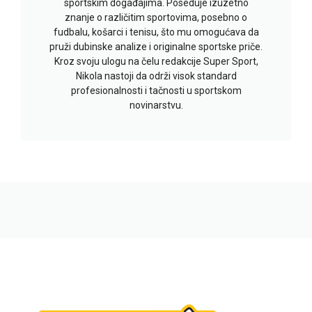
sportskim događajima. Poseduje izuzetno
znanje o različitim sportovima, posebno o
fudbalu, košarci i tenisu, što mu omogućava da
pruži dubinske analize i originalne sportske priče.
Kroz svoju ulogu na čelu redakcije Super Sport,
Nikola nastoji da održi visok standard
profesionalnosti i tačnosti u sportskom
novinarstvu.