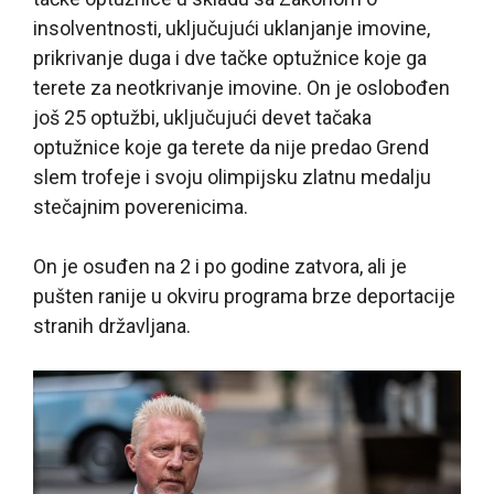
insolventnosti, uključujući uklanjanje imovine,
prikrivanje duga i dve tačke optužnice koje ga
terete za neotkrivanje imovine. On je oslobođen
još 25 optužbi, uključujući devet tačaka
optužnice koje ga terete da nije predao Grend
slem trofeje i svoju olimpijsku zlatnu medalju
stečajnim poverenicima.
On je osuđen na 2 i po godine zatvora, ali je
pušten ranije u okviru programa brze deportacije
stranih državljana.