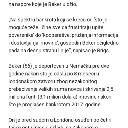
na napore koje je Beker uložio.
„Na spektru bankrota koji se kreću od ‘što je
moguće teže i čine sve da frustriraju upite
poverenika’ do ‘kooperative, pružanja informacija
i dostavljanja imovine’, gospodin Beker očigledno
pada na desnu stranu linije“, napisao je Brigs.
Beker (56) je deportovan u Nemačku pre dve
godine nakon što je odslužio 8 meseci u
londonskom zatvoru zbog nezakonitog
prebacivanja velikih suma novca i skrivanja 2,5
miliona funti (3,1 milion dolara) imovine nakon
što je proglašen bankrotom 2017. godine.
On je pred sudom u Londonu osuđen po četiri
tačke optužnice u skladu sa Zakonom o