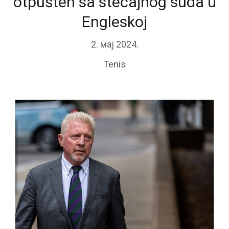
otpušten sa stečajnog suda u
Engleskoj
2. мај 2024.
Tenis