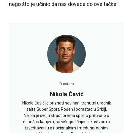
nego što je učinio da nas dovede do ove tačke“.
O autoru
Nikola Čavić
Nikola Čavić je priznati novinar i trenutni urednik
sajta Super Sport. Rođen i odrastao u Srbiji,
Nikola je svoju strast prema sportu pretvorio u
uspešnu karijeru, sa višegodišnjim iskustvom u
izveštavanju o nacionalnim i međunarodnim