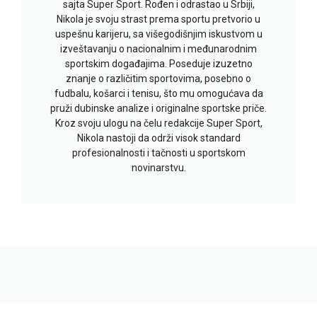
sajta Super Sport. Rođen i odrastao u Srbiji,
Nikola je svoju strast prema sportu pretvorio u
uspešnu karijeru, sa višegodišnjim iskustvom u
izveštavanju o nacionalnim i međunarodnim
sportskim događajima. Poseduje izuzetno
znanje o različitim sportovima, posebno o
fudbalu, košarci i tenisu, što mu omogućava da
pruži dubinske analize i originalne sportske priče.
Kroz svoju ulogu na čelu redakcije Super Sport,
Nikola nastoji da održi visok standard
profesionalnosti i tačnosti u sportskom
novinarstvu.