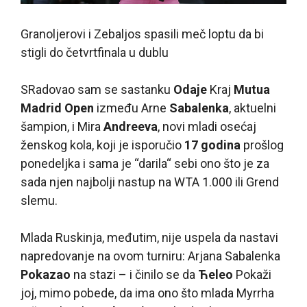
Granoljerovi i Zebaljos spasili meč loptu da bi
stigli do četvrtfinala u dublu
S
Radovao sam se sastanku
Odaje
Kraj
Mutua
Madrid Open
između Arne
Sabalenka
, aktuelni
šampion, i Mira
Andreeva
, novi mladi osećaj
ženskog kola, koji je isporučio
17 godina
prošlog
ponedeljka i sama je “darila“ sebi ono što je za
sada njen najbolji nastup na WTA 1.000 ili Grend
slemu.
Mlada Ruskinja, međutim, nije uspela da nastavi
napredovanje na ovom turniru: Arjana Sabalenka
Pokazao
na stazi – i činilo se da
Ћeleo
Pokaži
joj, mimo pobede, da ima ono što mlada Myrrha