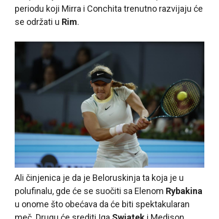
periodu koji Mirra i Conchita trenutno razvijaju će
se održati u
Rim
.
Ali činjenica je da je Beloruskinja ta koja je u
polufinalu, gde će se suočiti sa Elenom
Rybakina
u onome što obećava da će biti spektakularan
meč. Drugu će srediti Iga
Swiatek
i Medison