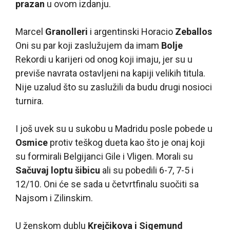
prazan
u ovom izdanju.
Marcel
Granolleri
i argentinski Horacio
Zeballos
Oni su par koji zaslužujem da imam
Bolje
Rekordi u karijeri od onog koji imaju, jer su u
previše navrata ostavljeni na kapiji velikih titula.
Nije uzalud što su zaslužili da budu drugi nosioci
turnira.
I još uvek su u sukobu u Madridu posle pobede u
Osmice
protiv teškog dueta kao što je onaj koji
su formirali Belgijanci Gile i Vligen. Morali su
Sačuvaj loptu šibicu
ali su pobedili 6-7, 7-5 i
12/10. Oni će se sada u četvrtfinalu suočiti sa
Najsom i Zilinskim.
U ženskom dublu
Krejčikova i Sigemund