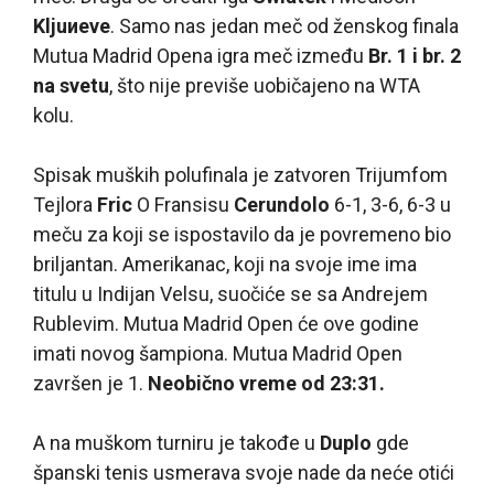
Kljuиeve
. Samo nas jedan meč od ženskog finala
Mutua Madrid Opena igra meč između
Br. 1 i br. 2
na svetu
, što nije previše uobičajeno na WTA
kolu.
Spisak muških polufinala je zatvoren Trijumfom
Tejlora
Fric
O Fransisu
Cerundolo
6-1, 3-6, 6-3 u
meču za koji se ispostavilo da je povremeno bio
briljantan. Amerikanac, koji na svoje ime ima
titulu u Indijan Velsu, suočiće se sa Andrejem
Rublevim. Mutua Madrid Open će ove godine
imati novog šampiona. Mutua Madrid Open
završen je 1.
Neobično vreme od 23:31.
A na muškom turniru je takođe u
Duplo
gde
španski tenis usmerava svoje nade da neće otići