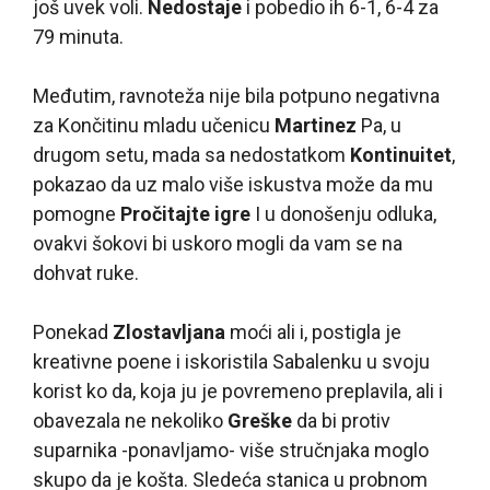
još uvek voli.
Nedostaje
i pobedio ih 6-1, 6-4 za
79 minuta.
Međutim, ravnoteža nije bila potpuno negativna
za Končitinu mladu učenicu
Martinez
Pa, u
drugom setu, mada sa nedostatkom
Kontinuitet
,
pokazao da uz malo više iskustva može da mu
pomogne
Pročitajte igre
I u donošenju odluka,
ovakvi šokovi bi uskoro mogli da vam se na
dohvat ruke.
Ponekad
Zlostavljana
moći ali i, postigla je
kreativne poene i iskoristila Sabalenku u svoju
korist ko da, koja ju je povremeno preplavila, ali i
obavezala ne nekoliko
Greške
da bi protiv
suparnika -ponavljamo- više stručnjaka moglo
skupo da je košta. Sledeća stanica u probnom