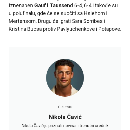
Iznenaрen
Gauf i Taunsend
6-4, 6-4 i takođe su
u polufinalu, gde će se suočiti sa Hsiehom i
Mertensom. Drugu će igrati Sara Sorribes i
Kristina Bucsa protiv Pavlyuchenkove i Potapove.
O autoru
Nikola Čavić
Nikola Čavić je priznati novinar i trenutni urednik