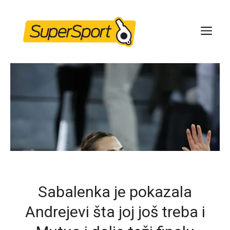
Skip
to
ME
content
Sabalenka je pokazala
Andrejevi šta joj još treba i