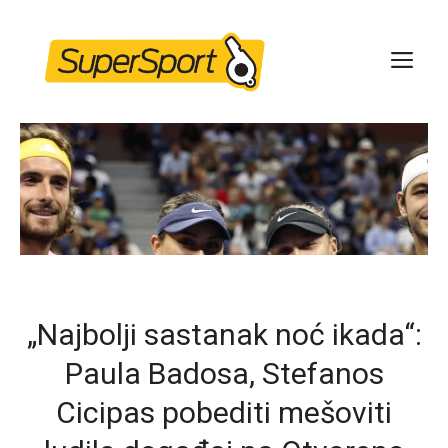
Skip
to
ME
content
„Najbolji sastanak noć ikada“:
Paula Badosa, Stefanos
Cicipas pobediti mešoviti