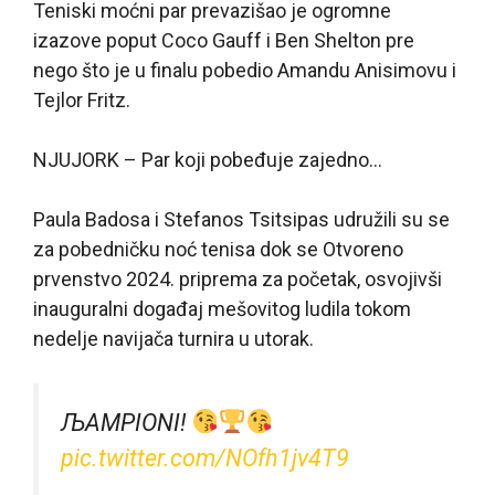
Teniski moćni par prevazišao je ogromne
izazove poput Coco Gauff i Ben Shelton pre
nego što je u finalu pobedio Amandu Anisimovu i
Tejlor Fritz.
NJUJORK – Par koji pobeđuje zajedno…
Paula Badosa i Stefanos Tsitsipas udružili su se
za pobedničku noć tenisa dok se Otvoreno
prvenstvo 2024. priprema za početak, osvojivši
inauguralni događaj mešovitog ludila tokom
nedelje navijača turnira u utorak.
ЉAMPIONI!
pic.twitter.com/NOfh1jv4T9