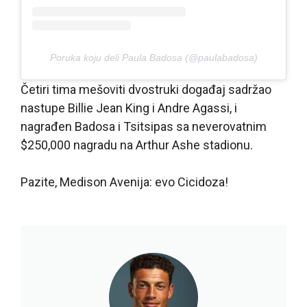
Poruka koju deli Paula Badosa (@paulabadosa)
Četiri tima mešoviti dvostruki događaj sadržao
nastupe Billie Jean King i Andre Agassi, i
nagrađen Badosa i Tsitsipas sa neverovatnim
$250,000 nagradu na Arthur Ashe stadionu.
Pazite, Medison Avenija: evo Cicidoza!