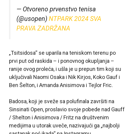
— Otvoreno prvenstvo tenisa
(@usopen)
NTPARK 2024 SVA
PRAVA ZADRŽANA
„Tsitsidosa“ se uparila na teniskom terenu po
prvi put od raskida – i ponovnog okupljanja –
ranije ovog proleća, i ušla je u prepun tim koji su
uključivali Naomi Osaka i Nik Kirjos, Koko Gauf i
Ben Šelton, i Amanda Anisimova i Tejlor Fric.
Badosa, koji je sveže sa polufinala završiti na
Sinsinati Open, proslavio svoje pobede nad Gauff
/ Shelton i Anisimova / Fritz na društvenim
medijima u utorak uveče, nazivajući ga „najbolji
sastanak noć ikada“ na Instagramu.