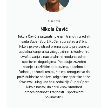
O autoru
Nikola Čavić
Nikola Čavić je priznati novinar i trenutni urednik
sajta Super Sport. Rođen i odrastao u Srbiji,
Nikola je svoju strast prema sportu pretvorio u
uspešnu karijeru, sa višegodišnjim iskustvom u
izveštavanju o nacionalnim i međunarodnim
sportskim događajima. Poseduje izuzetno
znanje o različitim sportovima, posebno o
fudbalu, košarci i tenisu, što mu omogućava da
pruži dubinske analize i originalne sportske priče.
Kroz svoju ulogu na čelu redakcije Super Sport,
Nikola nastoji da održi visok standard
profesionalnosti i tačnosti u sportskom
novinarstvu.