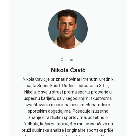
O autoru
Nikola Čavić
Nikola Čavić je priznati novinar i trenutni urednik
sajta Super Sport. Rođen i odrastao u Srbiji,
Nikola je svoju strast prema sportu pretvorio u
uspešnu karijeru, sa višegodišnjim iskustvom u
izveštavanju o nacionalnim i međunarodnim
sportskim događajima. Poseduje izuzetno
znanje o različitim sportovima, posebno o
fudbalu, košarci i tenisu, što mu omogućava da
pruži dubinske analize i originalne sportske priče.