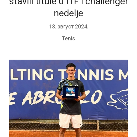
stavili titule u ITF i challenger
nedelje
13. август 2024.
Tenis