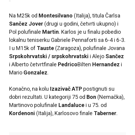
Na M25k od
Montesilvano
(Italija), titula Čarlsa
Sančez Jover
(drugi u godini, četvrti ukupno) i
Pol polufinale
Martin
. Karlos je u finalu pobedio
lokalnu teniserku Gabriele Pennaforti sa 6-4 i 6-3.
I u M15k of
Tauste
(Zaragoza), polufinale Jovana
Srpskohrvatski / srpskohrvatski
i Alejo
Sančez
i Alberto četvrtfinale
Pedrico
Bilten
Hernandez
i
Mario
Gonzalez
.
Konačno, na kolu
Izazivač ATP
postignuti su
dobri rezultati. U kategoriji 75 od
Bon
(Nemačka),
Martinovo polufinale
Landaluce
i u 75. od
Kordenoni
(Italija), Karlosovo finale
Taberner
.