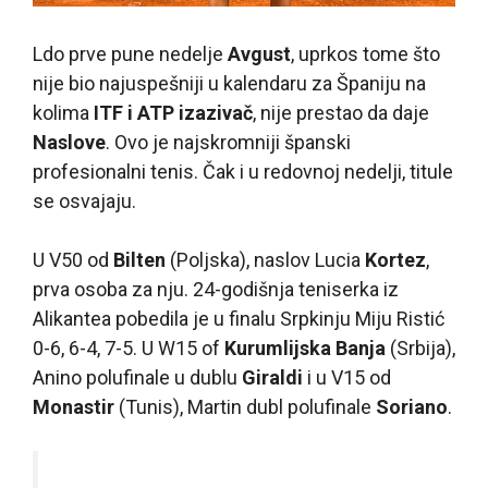
L
do prve pune nedelje
Avgust
, uprkos tome što
nije bio najuspešniji u kalendaru za Španiju na
kolima
ITF i ATP izazivač
, nije prestao da daje
Naslove
. Ovo je najskromniji španski
profesionalni tenis. Čak i u redovnoj nedelji, titule
se osvajaju.
U V50 od
Bilten
(Poljska), naslov Lucia
Kortez
,
prva osoba za nju. 24-godišnja teniserka iz
Alikantea pobedila je u finalu Srpkinju Miju Ristić
0-6, 6-4, 7-5. U W15 of
Kurumlijska Banja
(Srbija),
Anino polufinale u dublu
Giraldi
i u V15 od
Monastir
(Tunis), Martin dubl polufinale
Soriano
.