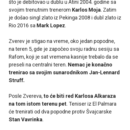
što je debitovao u dublu u Atini 2004. godine sa
svojim trenutnim trenerom
Karlos Moja
. Zatim
je došao singl zlato iz Pekinga 2008 i dubl zlato iz
Rio 2016 sa
Mark Lopez
.
Zverev je stigao na vreme, oko jedan popodne,
na teren 5, gde je započeo svoju radnu sesiju sa
Rafom, koji je sat vremena kasnije trebalo da se
preseli na centralni teren.
Nemac je konačno
trenirao sa svojim sunarodnikom Jan-Lennard
Struff.
Posle Zvereva,
to će biti red Karlosa Alkaraza
na tom istom terenu pet
. Teniser iz El Palmara
će trenirati od dva popodne protiv Švajcarske
Stan Vavrinka
.