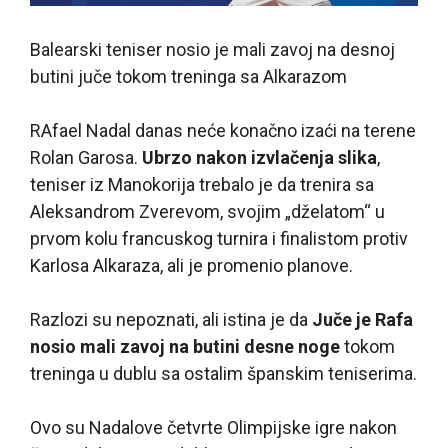
Balearski teniser nosio je mali zavoj na desnoj
butini juče tokom treninga sa Alkarazom
R
Afael Nadal danas neće konačno izaći na terene
Rolan Garosa.
Ubrzo nakon izvlačenja slika
,
teniser iz Manokorija trebalo je da trenira sa
Aleksandrom Zverevom, svojim „dželatom“ u
prvom kolu francuskog turnira i finalistom protiv
Karlosa Alkaraza, ali je promenio planove.
Razlozi su nepoznati, ali istina je da
Juče je Rafa
nosio mali zavoj na butini desne noge
tokom
treninga u dublu sa ostalim španskim teniserima.
Ovo su Nadalove četvrte Olimpijske igre nakon