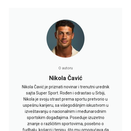
O autoru
Nikola Čavić
Nikola Čavić je priznati novinar i trenutni urednik
sajta Super Sport. Rođen i odrastao u Srbiji,
Nikola je svoju strast prema sportu pretvorio u
uspešnu karijeru, sa višegodišnjim iskustvom u
izveštavanju o nacionalnim i međunarodnim
sportskim događajima. Poseduje izuzetno
znanje o različitim sportovima, posebno o
fudbalu, košarci i tenisu, što mu omogućava da