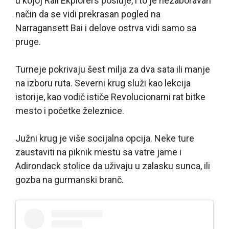
u kojoj Rail Ekplorers posluje, i to je nezaboravan
način da se vidi prekrasan pogled na
Narragansett Bai i delove ostrva vidi samo sa
pruge.
Turneje pokrivaju šest milja za dva sata ili manje
na izboru ruta. Severni krug služi kao lekcija
istorije, kao vodič ističe Revolucionarni rat bitke
mesto i početke železnice.
Južni krug je više socijalna opcija. Neke ture
zaustaviti na piknik mestu sa vatre jame i
Adirondack stolice da uživaju u zalasku sunca, ili
gozba na gurmanski branč.