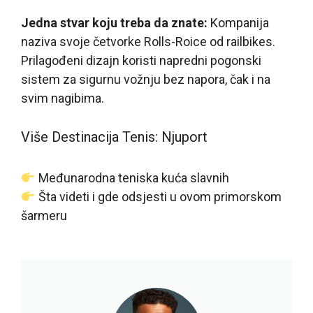
Jedna stvar koju treba da znate:
Kompanija
naziva svoje četvorke Rolls-Roice od railbikes.
Prilagođeni dizajn koristi napredni pogonski
sistem za sigurnu vožnju bez napora, čak i na
svim nagibima.
Više Destinacija Tenis: Njuport
Međunarodna teniska kuća slavnih
Šta videti i gde odsjesti u ovom primorskom
šarmeru