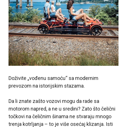
Doživite „vođenu samoću“ sa modernim
prevozom na istorijskim stazama.
Da li znate zašto vozovi mogu da rade sa
motorom napred, a ne u sredini? Zato što čelični
točkovi na čeličnim šinama ne stvaraju mnogo
trenja kotrljanja – to je više osećaj klizanja. Isti