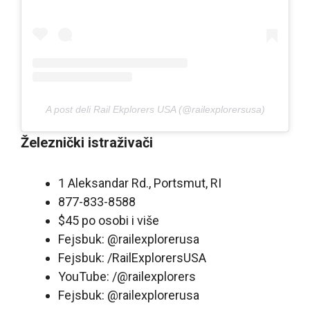
A post deli Rail Ekplorers USA (@railexplorersusa)
Železnički istraživači
1 Aleksandar Rd., Portsmut, RI
877-833-8588
$45 po osobi i više
Fejsbuk: @railexplorerusa
Fejsbuk: /RailExplorersUSA
YouTube: /@railexplorers
Fejsbuk: @railexplorerusa