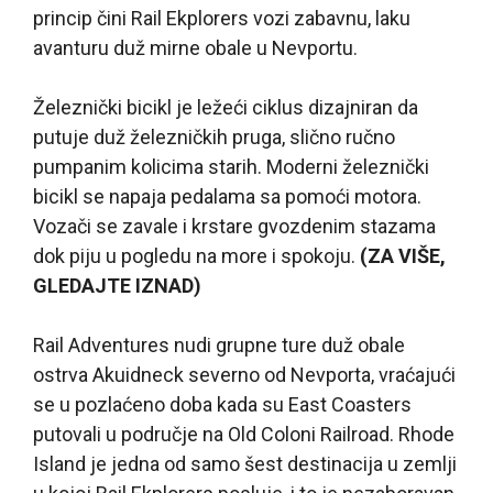
princip čini Rail Ekplorers vozi zabavnu, laku
avanturu duž mirne obale u Nevportu.
Železnički bicikl je ležeći ciklus dizajniran da
putuje duž železničkih pruga, slično ručno
pumpanim kolicima starih. Moderni železnički
bicikl se napaja pedalama sa pomoći motora.
Vozači se zavale i krstare gvozdenim stazama
dok piju u pogledu na more i spokoju.
(ZA VIŠE,
GLEDAJTE IZNAD)
Rail Adventures nudi grupne ture duž obale
ostrva Akuidneck severno od Nevporta, vraćajući
se u pozlaćeno doba kada su East Coasters
putovali u područje na Old Coloni Railroad. Rhode
Island je jedna od samo šest destinacija u zemlji