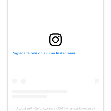
Pogledajte ovu objavu na Instagramu
A post deli Rail Ekplorers USA (@railexplorersusa)