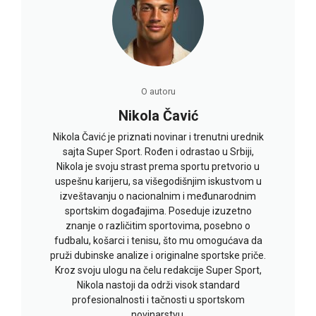
O autoru
Nikola Čavić
Nikola Čavić je priznati novinar i trenutni urednik
sajta Super Sport. Rođen i odrastao u Srbiji,
Nikola je svoju strast prema sportu pretvorio u
uspešnu karijeru, sa višegodišnjim iskustvom u
izveštavanju o nacionalnim i međunarodnim
sportskim događajima. Poseduje izuzetno
znanje o različitim sportovima, posebno o
fudbalu, košarci i tenisu, što mu omogućava da
pruži dubinske analize i originalne sportske priče.
Kroz svoju ulogu na čelu redakcije Super Sport,
Nikola nastoji da održi visok standard
profesionalnosti i tačnosti u sportskom
novinarstvu.