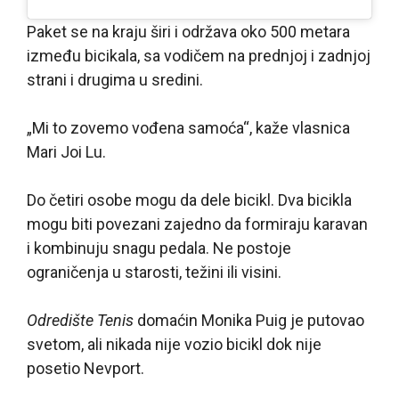
Paket se na kraju širi i održava oko 500 metara
između bicikala, sa vodičem na prednjoj i zadnjoj
strani i drugima u sredini.
„Mi to zovemo vođena samoća“, kaže vlasnica
Mari Joi Lu.
Do četiri osobe mogu da dele bicikl. Dva bicikla
mogu biti povezani zajedno da formiraju karavan
i kombinuju snagu pedala. Ne postoje
ograničenja u starosti, težini ili visini.
Odredište Tenis
domaćin Monika Puig je putovao
svetom, ali nikada nije vozio bicikl dok nije
posetio Nevport.