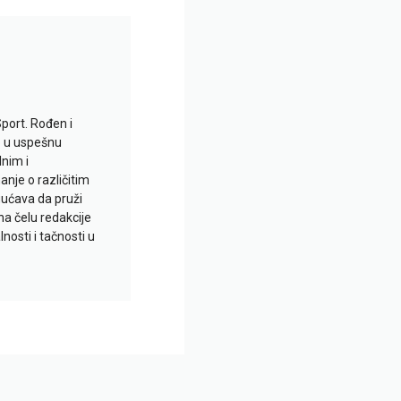
Sport. Rođen i
io u uspešnu
lnim i
je o različitim
gućava da pruži
na čelu redakcije
nosti i tačnosti u