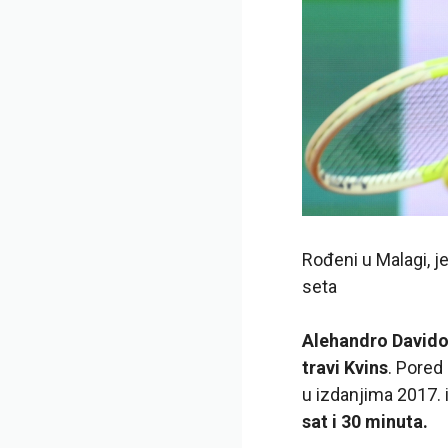
Rođeni u Malagi, je
seta
Alehandro Davido
travi Kvins
. Pored
u izdanjima 2017. 
sat i 30 minuta.