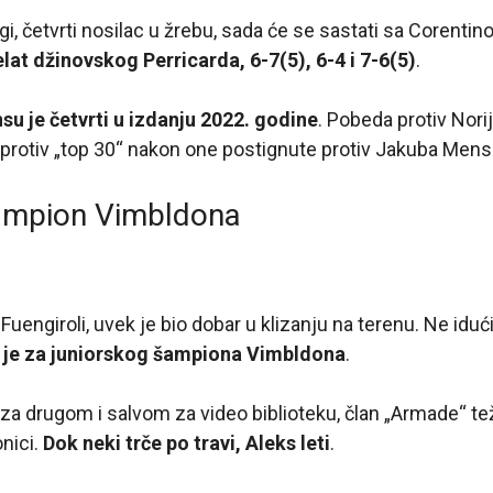
gi, četvrti nosilac u žrebu, sada će se sastati sa Corent
lat džinovskog Perricarda, 6-7(5), 6-4 i 7-6(5)
.
su je četvrti u izdanju 2022. godine
. Pobeda protiv Norija,
rotiv „top 30“ nakon one postignute protiv Jakuba Mensi
šampion Vimbldona
Fuengiroli, uvek je bio dobar u klizanju na terenu. Ne idući
 je za juniorskog šampiona Vimbldona
.
za drugom i salvom za video biblioteku, član „Armade“ t
onici.
Dok neki trče po travi, Aleks leti
.