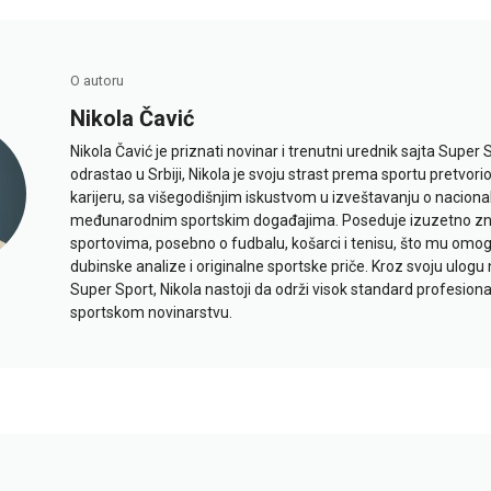
O autoru
Nikola Čavić
Nikola Čavić je priznati novinar i trenutni urednik sajta Super 
odrastao u Srbiji, Nikola je svoju strast prema sportu pretvor
karijeru, sa višegodišnjim iskustvom u izveštavanju o naciona
međunarodnim sportskim događajima. Poseduje izuzetno znan
sportovima, posebno o fudbalu, košarci i tenisu, što mu omo
dubinske analize i originalne sportske priče. Kroz svoju ulogu 
Super Sport, Nikola nastoji da održi visok standard profesional
sportskom novinarstvu.