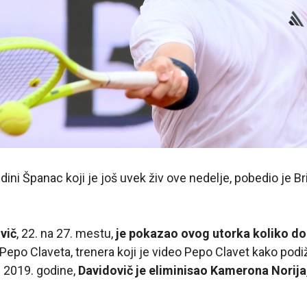
dini Španac koji je još uvek živ ove nedelje, pobedio je Br
vič
, 22. na 27. mestu,
je pokazao ovog utorka koliko do
 Pepo Claveta, trenera koji je video Pepo Clavet kako podiž
i 2019. godine,
Davidovič je eliminisao Kamerona Norija, 