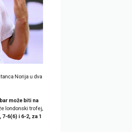
itanca Norija u dva
bar može biti na
e londonski trofej,
7-6(6) i 6-2, za 1