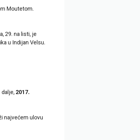
inom Moutetom.
 29. na listi, je
ka u Indijan Velsu.
 dalje,
2017.
eži najvećem ulovu