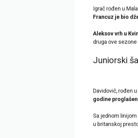
Igrač rođen u Mala
Francuz je bio dže
Aleksov vrh u Kvin
druga ove sezone p
Juniorski 
Davidovič, rođen u 
godine proglašen
Sa jednom linijom 
u britanskoj prest