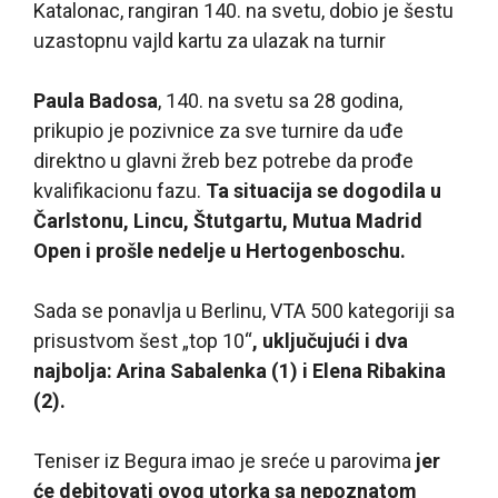
Katalonac, rangiran 140. na svetu, dobio je šestu
uzastopnu vajld kartu za ulazak na turnir
Paula Badosa
, 140. na svetu sa 28 godina,
prikupio je pozivnice za sve turnire da uđe
direktno u glavni žreb bez potrebe da prođe
kvalifikacionu fazu.
Ta situacija se dogodila u
Čarlstonu, Lincu, Štutgartu, Mutua Madrid
Open i prošle nedelje u Hertogenboschu.
Sada se ponavlja u Berlinu, VTA 500 kategoriji sa
prisustvom šest „top 10“
, uključujući i dva
najbolja: Arina Sabalenka (1) i Elena Ribakina
(2).
Teniser iz Begura imao je sreće u parovima
jer
će debitovati ovog utorka sa nepoznatom