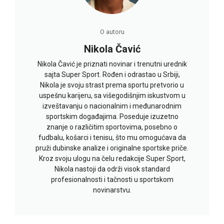
O autoru
Nikola Čavić
Nikola Čavić je priznati novinar i trenutni urednik
sajta Super Sport. Rođen i odrastao u Srbiji,
Nikola je svoju strast prema sportu pretvorio u
uspešnu karijeru, sa višegodišnjim iskustvom u
izveštavanju o nacionalnim i međunarodnim
sportskim događajima. Poseduje izuzetno
znanje o različitim sportovima, posebno o
fudbalu, košarci i tenisu, što mu omogućava da
pruži dubinske analize i originalne sportske priče.
Kroz svoju ulogu na čelu redakcije Super Sport,
Nikola nastoji da održi visok standard
profesionalnosti i tačnosti u sportskom
novinarstvu.