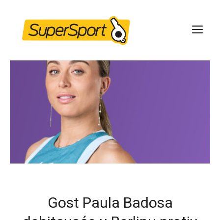
Skip
to
ME
content
Gost Paula Badosa