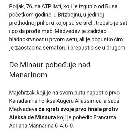
Poljak, 76. na ATP listi, koji je izgubio od Rusa
početkom godine, u Brizbejnu, u jedinoj
prethodnoj prilici u kojoj su se sreli, trebalo je sat
i po da prođe meč. Medvedev je zadržao
hladnokrvnost u prvom setu, ali je popustio čim
je zaostao na semaforu i prepustio se u drugom.
De Minaur pobeđuje nad
Manarinom
Majchrzak, koji je na svom putu napustio prvo
Kanađanina Feliksa Augera Aliassimea, a sada
Medvedeva
će igrati svoje prvo finale protiv
Aleksa de Minaura
koji je pobedio Francuza
Adriana Mannarina 6-4, 6-0.