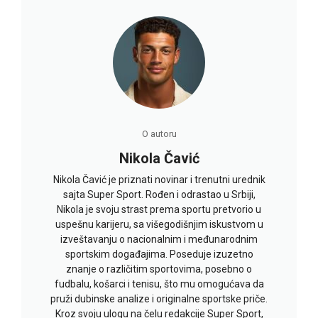
O autoru
Nikola Čavić
Nikola Čavić je priznati novinar i trenutni urednik
sajta Super Sport. Rođen i odrastao u Srbiji,
Nikola je svoju strast prema sportu pretvorio u
uspešnu karijeru, sa višegodišnjim iskustvom u
izveštavanju o nacionalnim i međunarodnim
sportskim događajima. Poseduje izuzetno
znanje o različitim sportovima, posebno o
fudbalu, košarci i tenisu, što mu omogućava da
pruži dubinske analize i originalne sportske priče.
Kroz svoju ulogu na čelu redakcije Super Sport,