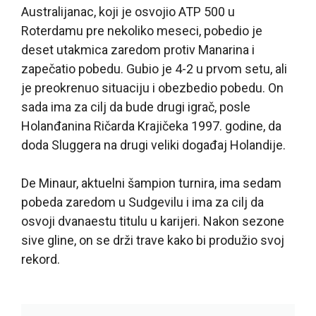
Australijanac, koji je osvojio ATP 500 u
Roterdamu pre nekoliko meseci, pobedio je
deset utakmica zaredom protiv Manarina i
zapečatio pobedu. Gubio je 4-2 u prvom setu, ali
je preokrenuo situaciju i obezbedio pobedu. On
sada ima za cilj da bude drugi igrač, posle
Holanđanina Ričarda Krajičeka 1997. godine, da
doda Sluggera na drugi veliki događaj Holandije.
De Minaur, aktuelni šampion turnira, ima sedam
pobeda zaredom u Sudgevilu i ima za cilj da
osvoji dvanaestu titulu u karijeri. Nakon sezone
sive gline, on se drži trave kako bi produžio svoj
rekord.