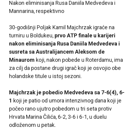
Nakon eliminisanja Rusa Daniila Medvedeva i
Mannarina, respektivno
30-godišnji Poljak Kamil Majchrzak igraće na
turniru u Boldukeu,
prvo ATP finale u karijeri
nakon eliminisanja Rusa Daniila Medvedeva i
susreta sa Australijancem Aleksom de
Minaurom
koji, nakon pobede u Roterdamu, ima
za cilj da postane drugi igrač koji je osvojio obe
holandske titule u istoj sezoni.
Majchrzak je pobedio Medvedeva sa 7-6(4), 6-
1
koji je patio od umora intenzivnog dana koji je
počeo rano ujutro pobedom u tri seta protiv
Hrvata Marina Čilića, 6-2, 3-6 i 6-1, u duelu
odloženom u petak.