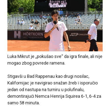
Luka Mikrut je „pokušao sve“ da igra finale, ali nije
mogao zbog povrede ramena.
Stigavši u Bad Rappenau kao drugi nosilac,
Kalifornijac je navigirao snažan žreb i isporučio
jedan od nastupa na turniru u polufinalu,
demontirajući Nemca Henrija Squirea 6-1, 6-4 za
samo 58 minuta.