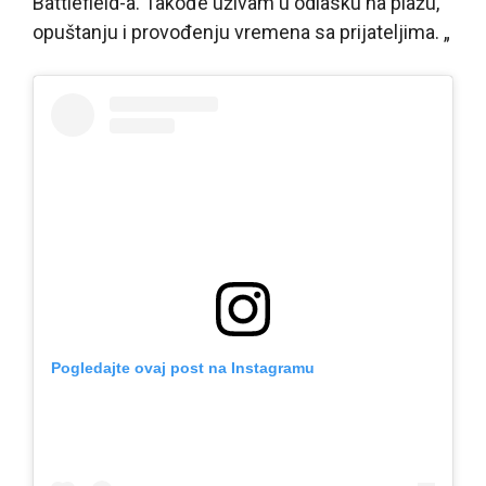
Battlefield-a. Takođe uživam u odlasku na plažu,
opuštanju i provođenju vremena sa prijateljima. „
Pogledajte ovaj post na Instagramu