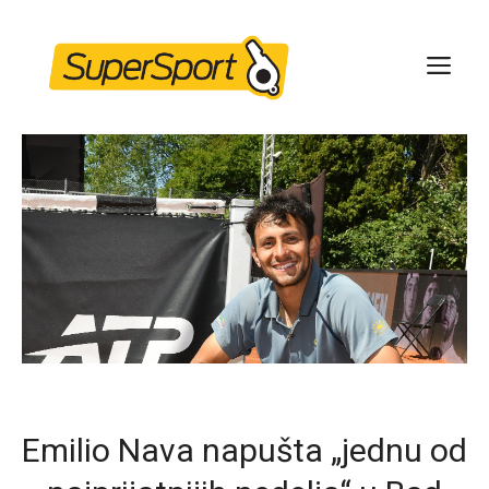
Skip
to
ME
content
Emilio Nava napušta „jednu od