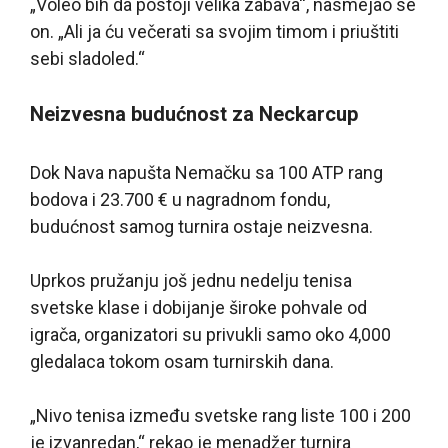
„Voleo bih da postoji velika zabava“, nasmejao se
on. „Ali ja ću večerati sa svojim timom i priuštiti
sebi sladoled.“
Neizvesna budućnost za Neckarcup
Dok Nava napušta Nemačku sa 100 ATP rang
bodova i 23.700 € u nagradnom fondu,
budućnost samog turnira ostaje neizvesna.
Uprkos pružanju još jednu nedelju tenisa
svetske klase i dobijanje široke pohvale od
igrača, organizatori su privukli samo oko 4,000
gledalaca tokom osam turnirskih dana.
„Nivo tenisa između svetske rang liste 100 i 200
je izvanredan,“ rekao je menadžer turnira