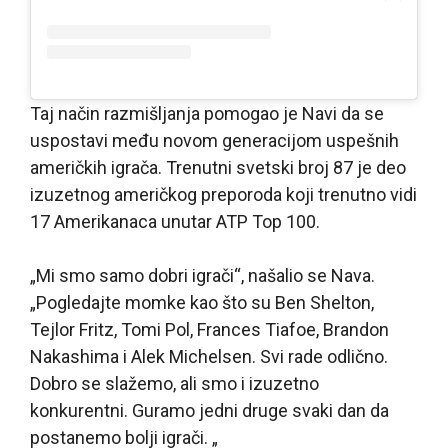
Taj način razmišljanja pomogao je Navi da se
uspostavi među novom generacijom uspešnih
američkih igrača. Trenutni svetski broj 87 je deo
izuzetnog američkog preporoda koji trenutno vidi
17 Amerikanaca unutar ATP Top 100.
„Mi smo samo dobri igrači“, našalio se Nava.
„Pogledajte momke kao što su Ben Shelton,
Tejlor Fritz, Tomi Pol, Frances Tiafoe, Brandon
Nakashima i Alek Michelsen. Svi rade odlično.
Dobro se slažemo, ali smo i izuzetno
konkurentni. Guramo jedni druge svaki dan da
postanemo bolji igrači. „