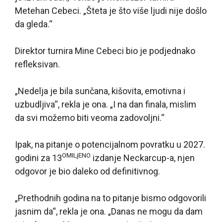
Metehan Cebeci. „Šteta je što više ljudi nije došlo
da gleda.“
Direktor turnira Mine Cebeci bio je podjednako
refleksivan.
„Nedelja je bila sunčana, kišovita, emotivna i
uzbudljiva“, rekla je ona. „I na dan finala, mislim
da svi možemo biti veoma zadovoljni.“
Ipak, na pitanje o potencijalnom povratku u 2027.
OMILjENO
godini za 13
izdanje Neckarcup-a, njen
odgovor je bio daleko od definitivnog.
„Prethodnih godina na to pitanje bismo odgovorili
jasnim da“, rekla je ona. „Danas ne mogu da dam