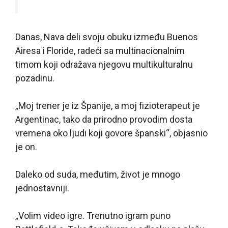
Danas, Nava deli svoju obuku između Buenos
Airesa i Floride, radeći sa multinacionalnim
timom koji odražava njegovu multikulturalnu
pozadinu.
„Moj trener je iz Španije, a moj fizioterapeut je
Argentinac, tako da prirodno provodim dosta
vremena oko ljudi koji govore španski“, objasnio
je on.
Daleko od suda, međutim, život je mnogo
jednostavniji.
„Volim video igre. Trenutno igram puno