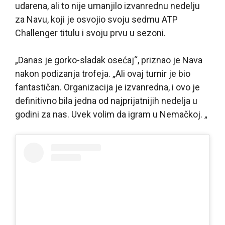
udarena, ali to nije umanjilo izvanrednu nedelju
za Navu, koji je osvojio svoju sedmu ATP
Challenger titulu i svoju prvu u sezoni.
„Danas je gorko-sladak osećaj“, priznao je Nava
nakon podizanja trofeja. „Ali ovaj turnir je bio
fantastičan. Organizacija je izvanredna, i ovo je
definitivno bila jedna od najprijatnijih nedelja u
godini za nas. Uvek volim da igram u Nemačkoj. „