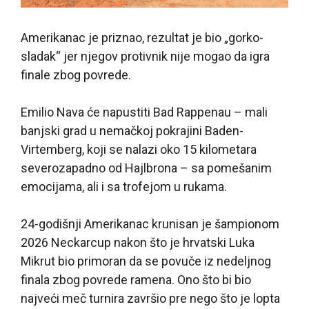
Amerikanac je priznao, rezultat je bio „gorko-
sladak“ jer njegov protivnik nije mogao da igra
finale zbog povrede.
Emilio Nava će napustiti Bad Rappenau – mali
banjski grad u nemačkoj pokrajini Baden-
Virtemberg, koji se nalazi oko 15 kilometara
severozapadno od Hajlbrona – sa pomešanim
emocijama, ali i sa trofejom u rukama.
24-godišnji Amerikanac krunisan je šampionom
2026 Neckarcup nakon što je hrvatski Luka
Mikrut bio primoran da se povuče iz nedeljnog
finala zbog povrede ramena. Ono što bi bio
najveći meč turnira završio pre nego što je lopta