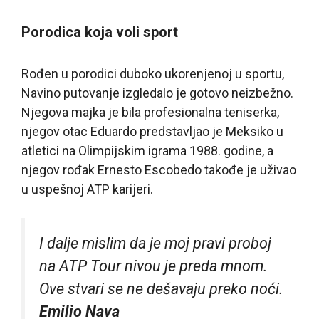
Porodica koja voli sport
Rođen u porodici duboko ukorenjenoj u sportu,
Navino putovanje izgledalo je gotovo neizbežno.
Njegova majka je bila profesionalna teniserka,
njegov otac Eduardo predstavljao je Meksiko u
atletici na Olimpijskim igrama 1988. godine, a
njegov rođak Ernesto Escobedo takođe je uživao
u uspešnoj ATP karijeri.
I dalje mislim da je moj pravi proboj
na ATP Tour nivou je preda mnom.
Ove stvari se ne dešavaju preko noći.
Emilio Nava