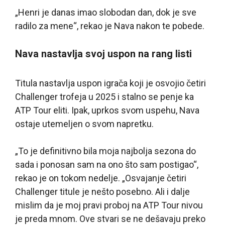
„Henri je danas imao slobodan dan, dok je sve
radilo za mene“, rekao je Nava nakon te pobede.
Nava nastavlja svoj uspon na rang listi
Titula nastavlja uspon igrača koji je osvojio četiri
Challenger trofeja u 2025 i stalno se penje ka
ATP Tour eliti. Ipak, uprkos svom uspehu, Nava
ostaje utemeljen o svom napretku.
„To je definitivno bila moja najbolja sezona do
sada i ponosan sam na ono što sam postigao“,
rekao je on tokom nedelje. „Osvajanje četiri
Challenger titule je nešto posebno. Ali i dalje
mislim da je moj pravi proboj na ATP Tour nivou
je preda mnom. Ove stvari se ne dešavaju preko