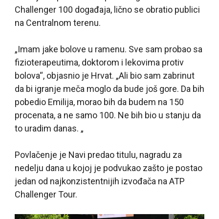
Challenger 100 događaja, lično se obratio publici
na Centralnom terenu.
„Imam jake bolove u ramenu. Sve sam probao sa
fizioterapeutima, doktorom i lekovima protiv
bolova“, objasnio je Hrvat. „Ali bio sam zabrinut
da bi igranje meča moglo da bude još gore. Da bih
pobedio Emilija, morao bih da budem na 150
procenata, a ne samo 100. Ne bih bio u stanju da
to uradim danas. „
Povlačenje je Navi predao titulu, nagradu za
nedelju dana u kojoj je podvukao zašto je postao
jedan od najkonzistentnijih izvođača na ATP
Challenger Tour.