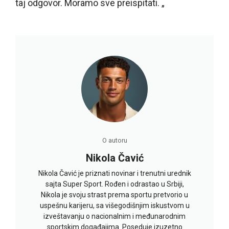
taj odgovor. Moramo sve preispitati. „
O autoru
Nikola Čavić
Nikola Čavić je priznati novinar i trenutni urednik
sajta Super Sport. Rođen i odrastao u Srbiji,
Nikola je svoju strast prema sportu pretvorio u
uspešnu karijeru, sa višegodišnjim iskustvom u
izveštavanju o nacionalnim i međunarodnim
sportskim događajima. Poseduje izuzetno