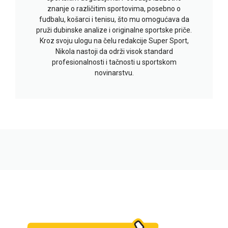
znanje o različitim sportovima, posebno o
fudbalu, košarci i tenisu, što mu omogućava da
pruži dubinske analize i originalne sportske priče.
Kroz svoju ulogu na čelu redakcije Super Sport,
Nikola nastoji da održi visok standard
profesionalnosti i tačnosti u sportskom
novinarstvu.