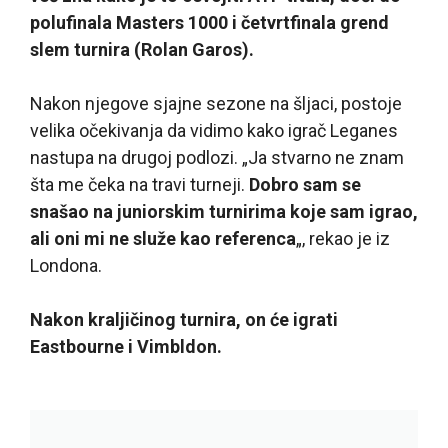
polufinala Masters 1000 i četvrtfinala grend
slem turnira (Rolan Garos).
Nakon njegove sjajne sezone na šljaci, postoje
velika očekivanja da vidimo kako igrač Leganes
nastupa na drugoj podlozi. „Ja stvarno ne znam
šta me čeka na travi turneji.
Dobro sam se
snašao na juniorskim turnirima koje sam igrao,
ali oni mi ne služe kao referenca
„, rekao je iz
Londona.
Nakon kraljičinog turnira, on će igrati
Eastbourne i Vimbldon.