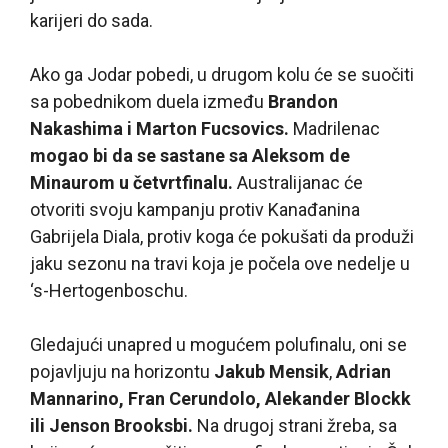
karijeri do sada.
Ako ga Jodar pobedi, u drugom kolu će se suočiti
sa pobednikom duela između
Brandon
Nakashima i Marton Fucsovics.
Madrilenac
mogao bi da se sastane sa Aleksom de
Minaurom u četvrtfinalu.
Australijanac će
otvoriti svoju kampanju protiv Kanađanina
Gabrijela Diala, protiv koga će pokušati da produži
jaku sezonu na travi koja je počela ove nedelje u
‘s-Hertogenboschu.
Gledajući unapred u mogućem polufinalu, oni se
pojavljuju na horizontu
Jakub Mensik
,
Adrian
Mannarino, Fran Cerundolo, Alekander Blockk
ili Jenson Brooksbi.
Na drugoj strani žreba, sa