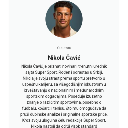
O autoru
Nikola Čavić
Nikola Čavić je priznati novinar i trenutni urednik
sajta Super Sport. Rođen i odrastao u Srbiji,
Nikola je svoju strast prema sportu pretvorio u
uspešnu karijeru, sa višegodišnjim iskustvom u
izveštavanju o nacionalnim i međunarodnim
sportskim događajima. Poseduje izuzetno
znanje o različitim sportovima, posebno o
fudbalu, košarci i tenisu, što mu omogućava da
pruži dubinske analize i originalne sportske priče.
Kroz svoju ulogu na čelu redakcije Super Sport,
Nikola nastoji da održi visok standard