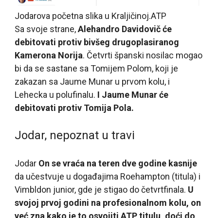
Jodarova početna slika u Kraljičinoj.
ATP
Sa svoje strane,
Alehandro Davidovič će
debitovati protiv bivšeg drugoplasiranog
Kamerona Norija
. Četvrti španski nosilac mogao
bi da se sastane sa Tomijem Polom, koji je
zakazan sa Jaume Munar u prvom kolu, i
Lehecka u polufinalu.
I Jaume Munar će
debitovati protiv Tomija Pola.
Jodar, nepoznat u travi
Jodar
On se vraća na teren dve godine kasnije
da učestvuje u događajima Roehampton (titula) i
Vimbldon junior, gde je stigao do četvrtfinala.
U
svojoj prvoj godini na profesionalnom kolu, on
već zna kako je to osvojiti ATP titulu, doći do