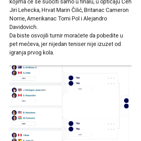
kojima će se suočiti samo u finalu, u opticaju Čeh
Jiri Lehecka, Hrvat Marin Čilić, Britanac Cameron
Norrie, Amerikanac Tomi Pol i Alejandro
Davidovich.
Da biste osvojili turnir moraćete da pobedite u
pet mečeva, jer nijedan teniser nije izuzet od
igranja prvog kola.