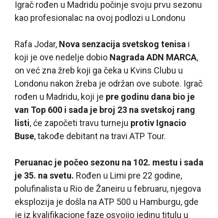
Igrač rođen u Madridu počinje svoju prvu sezonu
kao profesionalac na ovoj podlozi u Londonu
Rafa Jodar,
Nova senzacija svetskog tenisa
i
koji je ove nedelje dobio
Nagrada ADN MARCA
,
on već zna žreb koji ga čeka u Kvins Clubu u
Londonu nakon žreba je održan ove subote. Igrač
rođen u Madridu, koji je
pre godinu dana bio je
van Top 600 i sada je broj 23 na svetskoj rang
listi
, će započeti travu turneju
protiv Ignacio
Buse
, takođe debitant na travi ATP Tour.
Peruanac je počeo sezonu na 102. mestu i sada
je 35. na svetu.
Rođen u Limi pre 22 godine,
polufinalista u Rio de Žaneiru u februaru, njegova
eksplozija je došla na ATP 500 u Hamburgu, gde
je iz kvalifikacione faze osvojio jedinu titulu u