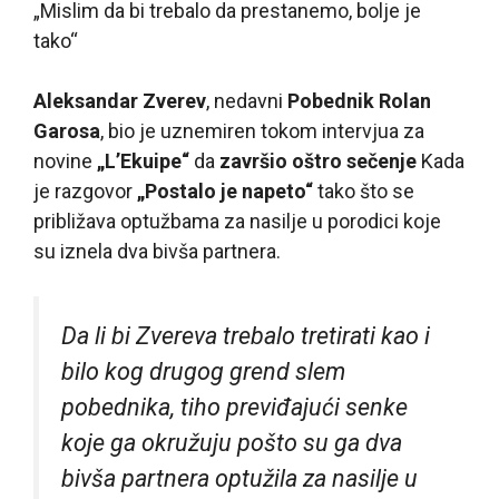
„Mislim da bi trebalo da prestanemo, bolje je
tako“
Aleksandar Zverev
, nedavni
Pobednik Rolan
Garosa
, bio je uznemiren tokom intervjua za
novine
„L’Ekuipe“
da
završio oštro sečenje
Kada
je razgovor
„Postalo je napeto“
tako što se
približava optužbama za nasilje u porodici koje
su iznela dva bivša partnera.
Da li bi Zvereva trebalo tretirati kao i
bilo kog drugog grend slem
pobednika, tiho previđajući senke
koje ga okružuju pošto su ga dva
bivša partnera optužila za nasilje u