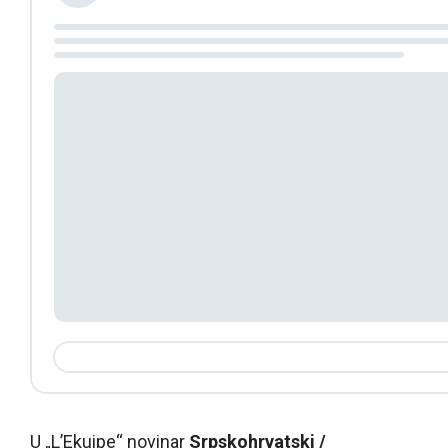
U „L’Ekuipe“ novinar
Srpskohrvatski /