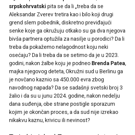
srpskohrvatski
pita se da li „treba da se
Aleksandar Zverev tretira kao i bilo koji drugi
grend slem pobednik, diskretno previđajući
senke koje ga okružuju otkako su ga dva njegova
bivša partnera optužila za nasilje u porodici? Da li
treba da pokažemo nelagodnost koju neki
osećaju? Da li treba da se setimo da je u 2023.
godini, nakon žalbe koju je podneo
Brenda Patea
,
majka njegovog deteta, Okružni sud u Berlinu ga
je novčano kaznio sa 450.000 evra zbog
navodnog napada? Da se sadašnji svetski broj 3
žalio i da su u junu 2024. godine, nakon nedelju
dana suđenja, obe strane postigle sporazum
kojim je okončan proces, a da sud nije izrekao
nikakvu kaznu, krivicu ili nevinost?