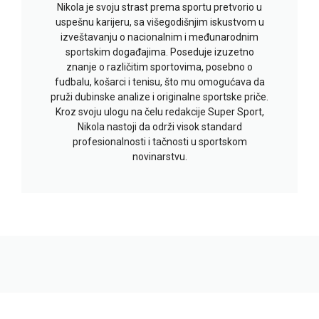
Nikola je svoju strast prema sportu pretvorio u
uspešnu karijeru, sa višegodišnjim iskustvom u
izveštavanju o nacionalnim i međunarodnim
sportskim događajima. Poseduje izuzetno
znanje o različitim sportovima, posebno o
fudbalu, košarci i tenisu, što mu omogućava da
pruži dubinske analize i originalne sportske priče.
Kroz svoju ulogu na čelu redakcije Super Sport,
Nikola nastoji da održi visok standard
profesionalnosti i tačnosti u sportskom
novinarstvu.