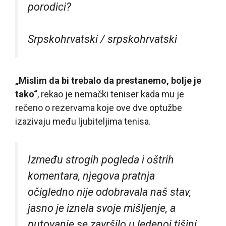
porodici?
Srpskohrvatski / srpskohrvatski
„Mislim da bi trebalo da prestanemo, bolje je
tako“
, rekao je nemački teniser kada mu je
rečeno o rezervama koje ove dve optužbe
izazivaju među ljubiteljima tenisa.
Između strogih pogleda i oštrih
komentara, njegova pratnja
očigledno nije odobravala naš stav,
jasno je iznela svoje mišljenje, a
putovanje se završilo u ledenoj tišini