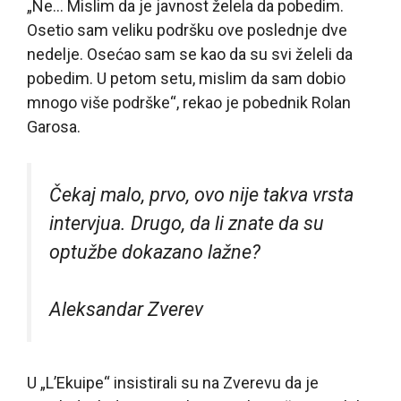
„Ne… Mislim da je javnost želela da pobedim.
Osetio sam veliku podršku ove poslednje dve
nedelje. Osećao sam se kao da su svi želeli da
pobedim. U petom setu, mislim da sam dobio
mnogo više podrške“, rekao je pobednik Rolan
Garosa.
Čekaj malo, prvo, ovo nije takva vrsta
intervjua. Drugo, da li znate da su
optužbe dokazano lažne?
Aleksandar Zverev
U „L’Ekuipe“ insistirali su na Zverevu da je