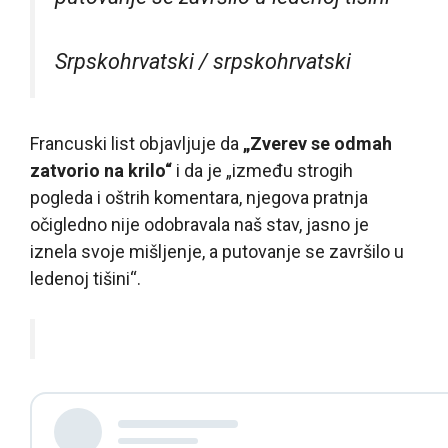
Srpskohrvatski / srpskohrvatski
Francuski list objavljuje da
„Zverev se odmah
zatvorio na krilo“
i da je „između strogih
pogleda i oštrih komentara, njegova pratnja
očigledno nije odobravala naš stav, jasno je
iznela svoje mišljenje, a putovanje se završilo u
ledenoj tišini“.