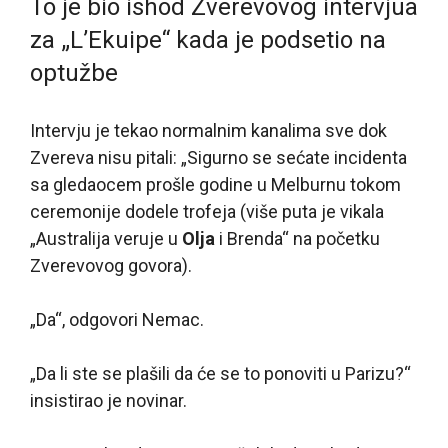
To je bio ishod Zverevovog intervjua
za „L’Ekuipe“ kada je podsetio na
optužbe
Intervju je tekao normalnim kanalima sve dok
Zvereva nisu pitali: „Sigurno se sećate incidenta
sa gledaocem prošle godine u Melburnu tokom
ceremonije dodele trofeja (više puta je vikala
„Australija veruje u
Olja
i Brenda“ na početku
Zverevovog govora).
„Da“, odgovori Nemac.
„Da li ste se plašili da će se to ponoviti u Parizu?“
insistirao je novinar.