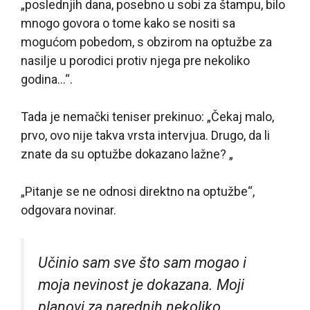
„poslednjih dana, posebno u sobi za štampu, bilo
mnogo govora o tome kako se nositi sa
mogućom pobedom, s obzirom na optužbe za
nasilje u porodici protiv njega pre nekoliko
godina…“.
Tada je nemački teniser prekinuo: „Čekaj malo,
prvo, ovo nije takva vrsta intervjua. Drugo, da li
znate da su optužbe dokazano lažne? „
„Pitanje se ne odnosi direktno na optužbe“,
odgovara novinar.
Učinio sam sve što sam mogao i
moja nevinost je dokazana. Moji
planovi za narednih nekoliko