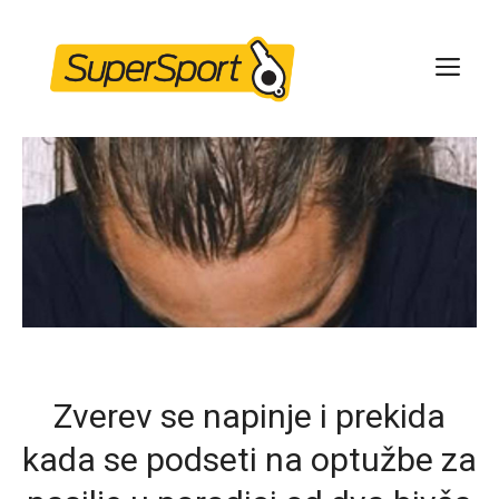
Skip
to
ME
content
Zverev se napinje i prekida
kada se podseti na optužbe za