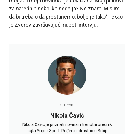
mogao i moja nevinost je dokazana. Moji planovi
za narednih nekoliko nedelja? Ne znam. Mislim
da bi trebalo da prestanemo, bolje je tako“, rekao
je Zverev završavajući napeti intervju.
O autoru
Nikola Čavić
Nikola Čavić je priznati novinar i trenutni urednik
sajta Super Sport. Rođen i odrastao u Srbiji,