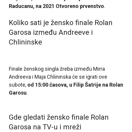
Raducanu, na 2021 Otvoreno prvenstvo
.
Koliko sati je žensko finale Rolan
Garosa između Andreeve i
Chlininske
Finale ženskog singla žreba između Mirra
Andreeva i Maja Chlininska će se igrati ove
subote,
od 15:00 časova, u Filip Šatrije na Rolan
Garosu
.
Gde gledati žensko finale Rolan
Garosa na TV-u i mreži