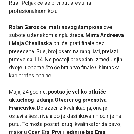
Rus i Poljak će se prvi put sresti na
profesionalnom kolu
Rolan Garos će imati novog šampiona
ove
subote u ženskom singlu žreba.
Mirra Andreeva
i Maja Chvalinska
oni će igrati finale bez
presedana. Rus, broj osam na rang listi, prelazi
puteve sa 114. Ne postoji presedan između njih
dvoje u onome što će biti prvo finale Chlininska
kao profesionalac.
Maja, 24 godine,
postao je veliko otkriće
aktuelnog izdanja Otvorenog prvenstva
Francuske
. Dolazeći iz kvalifikacija, ona je
ostavila šest rivala bolje klasifikovanih od nje na
putu. To može postati drugi kvalifikator da osvoji
major u Open Era.
Prvi i jedini je bio Ema