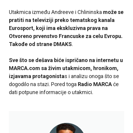
Utakmica između Andreeve i Chlininska
može se
pratiti na televiziji preko tematskog kanala
Eurosport, koji ima ekskluzivna prava na
Otvoreno prvenstvo Francuske za celu Evropu.
Takođe od strane DMAKS
.
Sve što se dešava biće ispričano na internetu u
MARCA.com sa živim utakmicom, hronikom,
izjavama protagonista
s i analizu onoga što se
dogodilo na stazi. Pored toga
Radio MARCA
će
dati potpune informacije o utakmici.