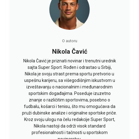
O autoru
Nikola Čavić
Nikola Čavić je priznati novinar i trenutni urednik
sajta Super Sport. Rođen i odrastao u Srbiji,
Nikola je svoju strast prema sportu pretvorio u
uspešnu karijeru, sa višegodišnjim iskustvom u
izveštavanju o nacionalnim i međunarodnim
sportskim događajima. Poseduje izuzetno
znanje o različitim sportovima, posebno o
fudbalu, košarci i tenisu, što mu omogućava da
pruži dubinske analize i originalne sportske priče.
Kroz svoju ulogu na čelu redakcije Super Sport,
Nikola nastoji da održi visok standard
profesionalnosti i tačnosti u sportskom
novinarstvu.