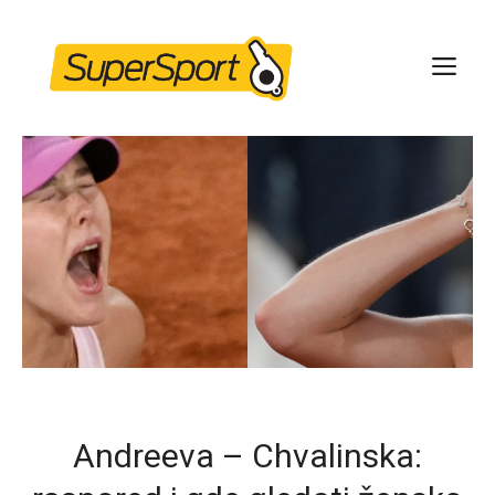
Skip
to
ME
content
Andreeva – Chvalinska: