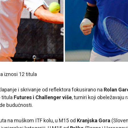
 iznosi 12 titula
klapanje i skrivanje od reflektora fokusirano na
Rolan Gar
 titula
Futures i Challenger više
, turniri koji obeležavaju 
zde budućnosti.
uta na muškom ITF kolu, u M15 od
Kranjska Gora
(Sloveni