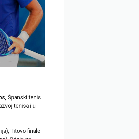
os,
Španski tenis
razvoj tenisa i u
ja), Titovo finale