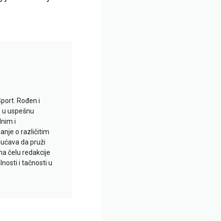
Sport. Rođen i
io u uspešnu
lnim i
je o različitim
gućava da pruži
na čelu redakcije
nosti i tačnosti u