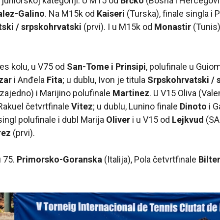
juniorskoj kategoriji. U M15 od
Brčko
(Bosna i Hercegovi
lez-Galino
. Na M15k od
Kaiseri
(Turska), finale singla i P
ski / srpskohrvatski
(prvi). I u M15k od
Monastir
(Tunis)
s kolu, u V75 od
San-Tome i Prinsipi
, polufinale u Gui
zar
i Anđela
Fita
; u dublu, Ivon je titula
Srpskohrvatski / 
zajedno) i Marijino polufinale
Martinez
. U V15 Oliva (Vale
 Rakuel četvrtfinale
Vitez
; u dublu, Lunino finale
Dinoto
i G
 singl polufinale i dubl Marija
Oliver
i u V15 od
Lejkvud
(SA
rez
(prvi).
u 75.
Primorsko-Goranska
(Italija), Pola četvrtfinale
Bilte