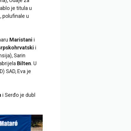
na), Odaje za
ablo je titula u
, polufinale u
omaru
Maristani
i
srpskohrvatski
i
nsija), Sarin
abrijela
Bilten
. U
D) SAD, Eva je
n
i Serđo je dubl