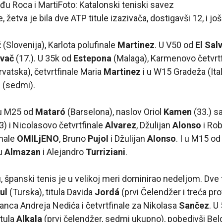
đu Roca i Marti
Foto: Katalonski teniski savez
 žetva je bila dve ATP titule izazivača, dostigavši 12, i još 
ž
(Slovenija), Karlota polufinale
Martinez
. U V50 od
El Sal
vač
(17.). U 35k od
Estepona
(Malaga), Karmenovo četvrt
rvatska), četvrtfinale Maria
Martinez
i u W15 Gradeža (Itali
O
(sedmi).
u M25 od
Mataró
(Barselona), naslov Oriol
Kamen
(33.) s
-3) i Nicolasovo četvrtfinale
Alvarez
, Džulijan
Alonso
i Ro
inale
OMILjENO
, Bruno
Pujol
i Džulijan
Alonso
. I u M15 o
nu
Almazan
i Alejandro
Turriziani
.
 španski tenis je u velikoj meri dominirao nedeljom. Dve tit
bul
(Turska), titula Davida
Jordá
(prvi Čelendžer i treća pro
sanca Andreja Nedića i četvrtfinale za Nikolasa
Sančez
. U
itula
Alkala
(prvi čelendžer, sedmi ukupno), pobedivši Bel