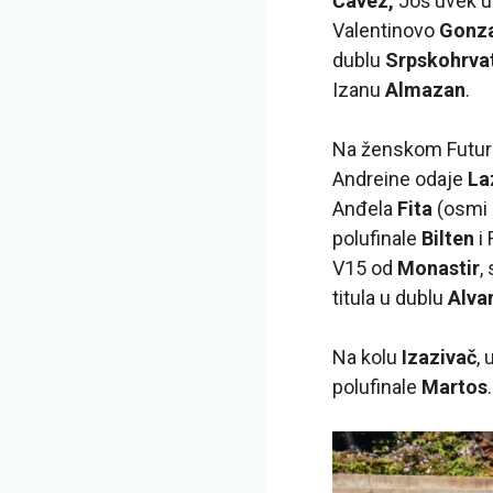
Čavez,
Još uvek u 
Valentinovo
Gonza
dublu
Srpskohrvat
Izanu
Almazan
.
Na ženskom Future
Andreine odaje
La
Anđela
Fita
(osmi 
polufinale
Bilten
i
V15 od
Monastir
,
titula u dublu
Alva
Na kolu
Izazivač
, 
polufinale
Martos
.