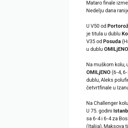
Mataro finale izme
Nedelju dana ranije,
U V50 od
Portoro
je titula u dublu
Ko
V35 od
Posuda
(H
u dublu
OMILjEN
Na muškom kolu, 
OMILjENO
(6-4, 6
dublu, Aleks poluf
četvrtfinale u Iza
Na Challenger kolu,
U 75. godini
Istan
sa 6-4 i 6-4 za Bo
(Italija), Maksova t