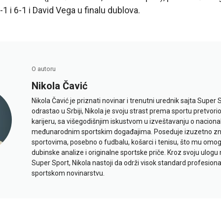
1 i 6-1 i David Vega u finalu dublova.
O autoru
Nikola Čavić
Nikola Čavić je priznati novinar i trenutni urednik sajta Super 
odrastao u Srbiji, Nikola je svoju strast prema sportu pretvor
karijeru, sa višegodišnjim iskustvom u izveštavanju o naciona
međunarodnim sportskim događajima. Poseduje izuzetno znan
sportovima, posebno o fudbalu, košarci i tenisu, što mu omo
dubinske analize i originalne sportske priče. Kroz svoju ulogu 
Super Sport, Nikola nastoji da održi visok standard profesional
sportskom novinarstvu.