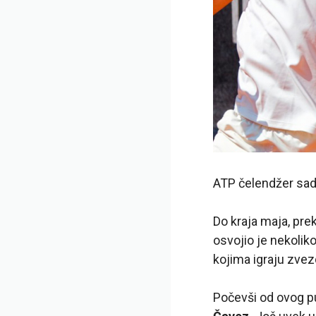
ATP čelendžer sada
Do kraja maja, pre
osvojio je nekoliko
kojima igraju zve
Počevši od ovog p