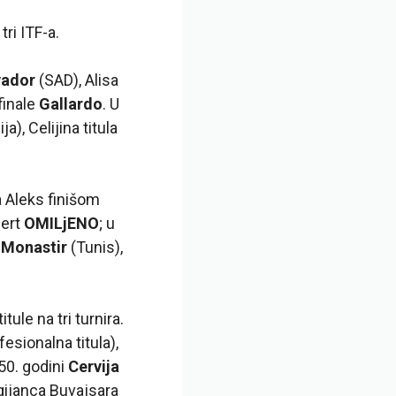
tri ITF-a.
vador
(SAD), Alisa
finale
Gallardo
. U
ja), Celijina titula
a Aleks finišom
bert
OMILjENO
; u
d
Monastir
(Tunis),
ule na tri turnira.
fesionalna titula),
 50. godini
Cervija
gijanca Buvajsara