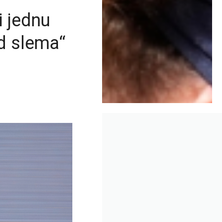
i jednu
d slema“