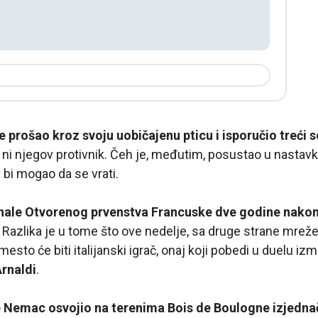
e prošao kroz svoju uobičajenu pticu i isporučio treći s
ni njegov protivnik. Čeh je, međutim, posustao u nastavku
 bi mogao da se vrati.
inale Otvorenog prvenstva Francuske dve godine nakon 
. Razlika je u tome što ove nedelje, sa druge strane mreže
esto će biti italijanski igrač, onaj koji pobedi u duelu i
Arnaldi
.
e Nemac osvojio na terenima Bois de Boulogne izjedna