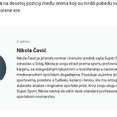
m
na desetoj poziciji među onima koji su tvrdili pobedu n
vorene ere.
O autoru
Nikola Čavić
Nikola Čavić je priznati novinar i trenutni urednik sajta Super 
odrastao u Srbiji, Nikola je svoju strast prema sportu pretvor
karijeru, sa višegodišnjim iskustvom u izveštavanju o naciona
međunarodnim sportskim događajima. Poseduje izuzetno znan
sportovima, posebno o fudbalu, košarci i tenisu, što mu omo
dubinske analize i originalne sportske priče. Kroz svoju ulogu 
Super Sport, Nikola nastoji da održi visok standard profesional
sportskom novinarstvu.