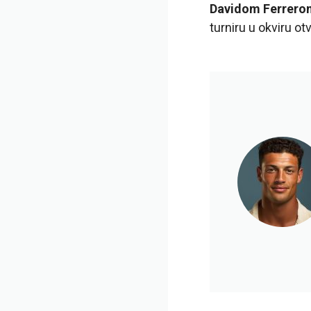
Davidom Ferrero
turniru u okviru ot