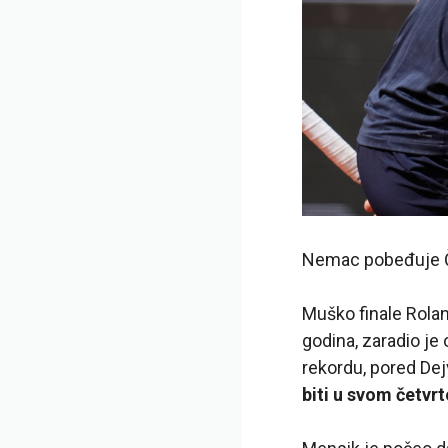
Nemac pobeđuje Čeh
Muško finale Rolan
godina, zaradio je
rekordu, pored Dej
biti u svom četvr