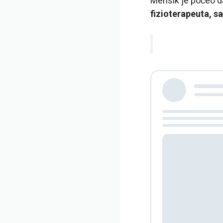
Mensik je počeo da
fizioterapeuta, s