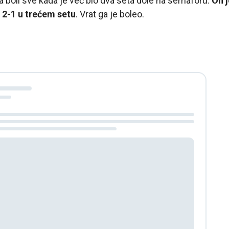
 boli sve kada je već bio dva seta dole na semaforu.
On j
a 2-1 u trećem setu
. Vrat ga je boleo.