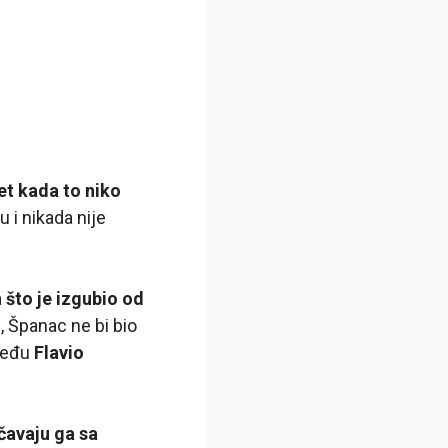
et kada to niko
 i nikada nije
što je izgubio od
, Španac ne bi bio
zmeđu
Flavio
čavaju ga sa