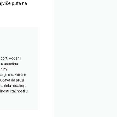
ajviše puta na
Sport. Rođen i
io u uspešnu
lnim i
je o različitim
gućava da pruži
na čelu redakcije
nosti i tačnosti u