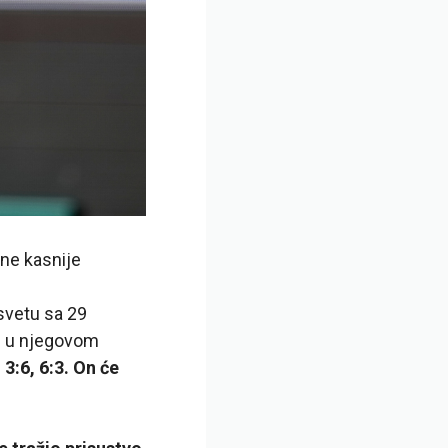
ine kasnije
a svetu sa 29
je u njegovom
3:6, 6:3. On će