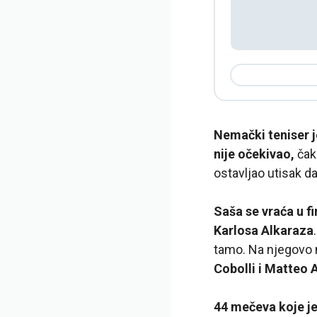
Nemački teniser j
nije očekivao,
čak 
ostavljao utisak da
Saša se vraća u f
Karlosa Alkaraza
tamo. Na njegovo m
Cobolli i Matteo 
44 mečeva koje j