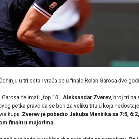
inju u tri seta i vraća se u finale Rolan Garosa dve god
 Garosa će imati „top 10“.
Aleksandar Zverev
, broj tri n
 ovog petka pravo da se bori za veliku titulu koja nedosta
vis kupa.
Zverev je pobedio Jakuba Menšika sa 7:5, 6:2, 
tom finalu u majorima.