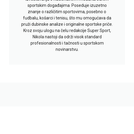
sportskim događajima. Poseduje izuzetno
znanje o različitim sportovima, posebno o
fudbalu, košarci i tenisu, što mu omogućava da
pruži dubinske analize i originalne sportske priče.
Kroz svoju ulogu na čelu redakcije Super Sport,
Nikola nastoji da održi visok standard
profesionalnosti i tačnosti u sportskom
novinarstvu.