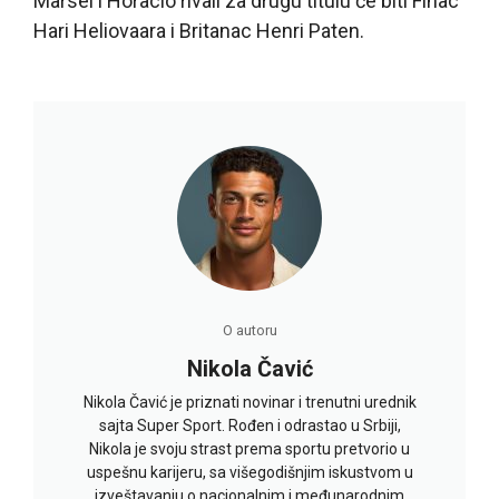
Marsel i Horacio rivali za drugu titulu će biti Finac
Hari Heliovaara i Britanac Henri Paten.
O autoru
Nikola Čavić
Nikola Čavić je priznati novinar i trenutni urednik
sajta Super Sport. Rođen i odrastao u Srbiji,
Nikola je svoju strast prema sportu pretvorio u
uspešnu karijeru, sa višegodišnjim iskustvom u
izveštavanju o nacionalnim i međunarodnim