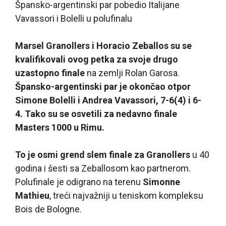
Špansko-argentinski par pobedio Italijane
Vavassori i Bolelli u polufinalu
Marsel Granollers i Horacio Zeballos su se
kvalifikovali ovog petka za svoje drugo
uzastopno finale
na zemlji Rolan Garosa.
Špansko-argentinski par je okončao otpor
Simone Bolelli i Andrea Vavassori, 7-6(4) i 6-
4. Tako su se osvetili za nedavno finale
Masters 1000 u Rimu.
To je osmi grend slem finale za Granollers
u 40
godina i šesti sa Zeballosom kao partnerom.
Polufinale je odigrano na terenu
Simonne
Mathieu
, treći najvažniji u teniskom kompleksu
Bois de Bologne.