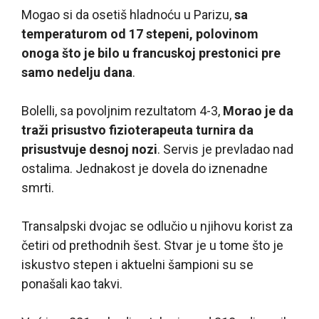
Mogao si da osetiš hladnoću u Parizu,
sa
temperaturom od 17 stepeni, polovinom
onoga što je bilo u francuskoj prestonici pre
samo nedelju dana
.
Bolelli, sa povoljnim rezultatom 4-3,
Morao je da
traži prisustvo fizioterapeuta turnira da
prisustvuje desnoj nozi
. Servis je prevladao nad
ostalima. Jednakost je dovela do iznenadne
smrti.
Transalpski dvojac se odlučio u njihovu korist za
četiri od prethodnih šest. Stvar je u tome što je
iskustvo stepen i aktuelni šampioni su se
ponašali kao takvi.