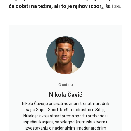
će dobiti na težini, ali to je njihov izbor
„, šali se.
O autoru
Nikola Čavić
Nikola Čavić je priznati novinar i trenutni urednik
sajta Super Sport. Rođen i odrastao u Srbiji,
Nikola je svoju strast prema sportu pretvorio u
uspešnu karijeru, sa višegodišnjim iskustvom u
izveštavanju o nacionalnim i međunarodnim