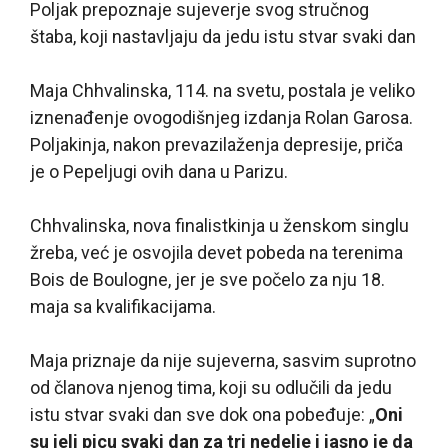
Poljak prepoznaje sujeverje svog stručnog
štaba, koji nastavljaju da jedu istu stvar svaki dan
Maja Chhvalinska, 114. na svetu, postala je veliko
iznenađenje ovogodišnjeg izdanja Rolan Garosa.
Poljakinja, nakon prevazilaženja depresije, priča
je o Pepeljugi ovih dana u Parizu.
Chhvalinska, nova finalistkinja u ženskom singlu
žreba, već je osvojila devet pobeda na terenima
Bois de Boulogne, jer je sve počelo za nju 18.
maja sa kvalifikacijama.
Maja priznaje da nije sujeverna, sasvim suprotno
od članova njenog tima, koji su odlučili da jedu
istu stvar svaki dan sve dok ona pobeđuje: „
Oni
su jeli picu svaki dan za tri nedelje i jasno je da