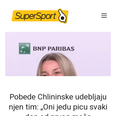
Skip
to
ME
content
Pobede Chlininske udebljaju
njen tim: „Oni jedu picu svaki