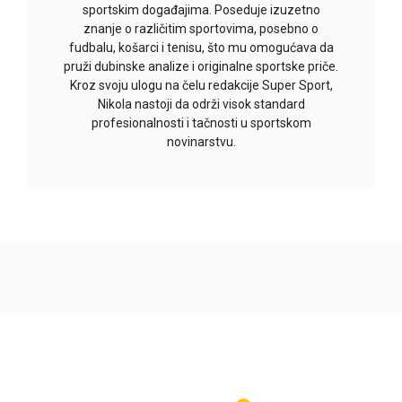
sportskim događajima. Poseduje izuzetno
znanje o različitim sportovima, posebno o
fudbalu, košarci i tenisu, što mu omogućava da
pruži dubinske analize i originalne sportske priče.
Kroz svoju ulogu na čelu redakcije Super Sport,
Nikola nastoji da održi visok standard
profesionalnosti i tačnosti u sportskom
novinarstvu.