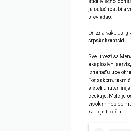
stidljiv lično, ob
je odlučnost bila 
prevladao.
On zna kako da igr
srpskohrvatski
Sve u vezi sa Mens
eksplozivni servis
iznenađujuće okre
Fonsekom, takmiče
sleteli unutar lini
očekuje. Malo je o
visokim nosiocima
kada je to učinio.