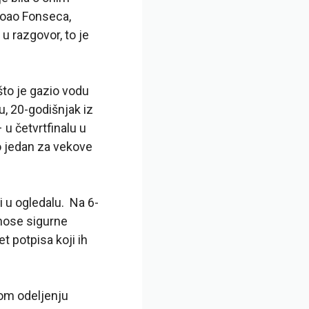
 Joao Fonseca,
u razgovor, to je
to je gazio vodu
, 20-godišnjak iz
 u četvrtfinalu u
io jedan za vekove
 u ogledalu. Na 6-
 nose sigurne
t potpisa koji ih
om odeljenju