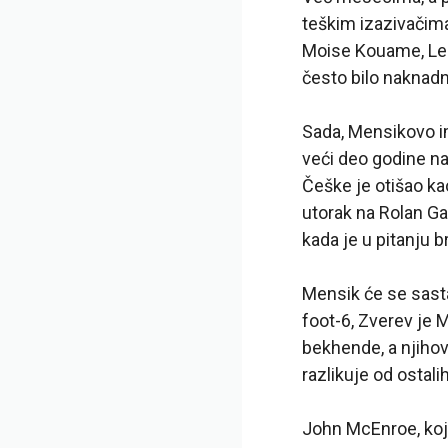
teškim izazivačima
Moise Kouame, Lear
često bilo naknadn
Sada, Mensikovo i
veći deo godine n
Češke je otišao ka
utorak na Rolan Ga
kada je u pitanju b
Mensik će se sasta
foot-6, Zverev je 
bekhende, a njihovi
razlikuje od ostalih
John McEnroe, koj