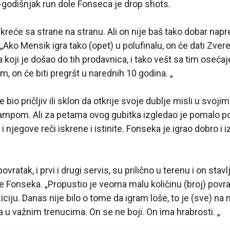
godišnjak run dole Fonseca je drop shots.
 kreće sa strane na stranu. Ali on nije baš tako dobar nap
„Ako Mensik igra tako (opet) u polufinalu, on će dati Zv
 koji je došao do tih prodavnica, i tako vešt sa tim oseća
, on će biti pregršt u narednih 10 godina. „
 bio pričljiv ili sklon da otkrije svoje dublje misli u svojim
ampom. Ali za petama ovog gubitka izgledao je pomalo p
 i njegove reči iskrene i istinite. Fonseka je igrao dobro i iz
ratak, i prvi i drugi servis, su prilično u terenu i on stavlj
je Fonseka. „Propustio je veoma malu količinu (broj) povra
iciju. Danas nije bilo o tome da igram loše, to je (sve) n
a u važnim trenucima. On se ne boji. On ima hrabrosti. „