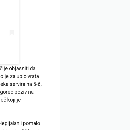
ije objasniti da
o je zalupio vrata
ka servira na 5-6,
egoreo poziv na
eč koji je
olegijalan i pomalo