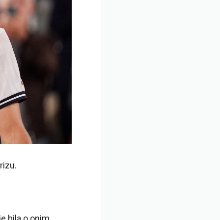
rizu.
e bila o onim