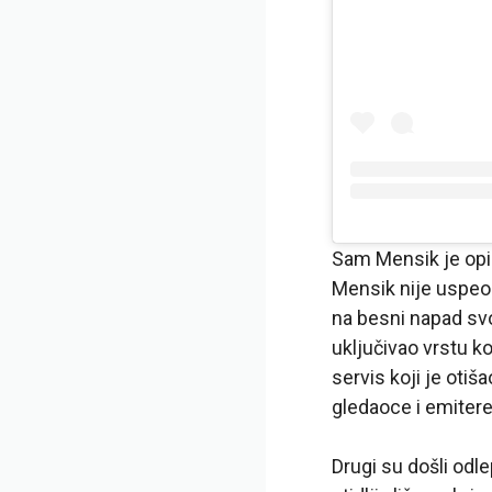
Sam Mensik je opis
Mensik nije uspeo 
na besni napad svo
uključivao vrstu k
servis koji je oti
gledaoce i emiter
Drugi su došli odle