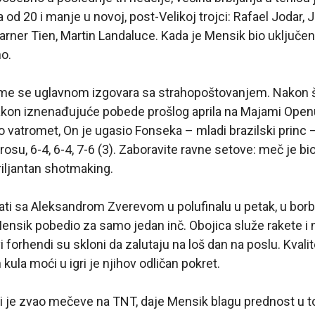
 od 20 i manje u novoj, post-Velikoj trojci: Rafael Jodar,
ner Tien, Martin Landaluce. Kada je Mensik bio uključen 
o.
me se uglavnom izgovara sa strahopoštovanjem. Nakon š
akon iznenađujuće pobede prošlog aprila na Majami Openu
o vatromet, On je ugasio Fonseka – mladi brazilski princ –
rosu, 6-4, 6-4, 7-6 (3). Zaboravite ravne setove: meč je b
riljantan shotmaking.
ti sa Aleksandrom Zverevom u polufinalu u petak, u borbi
Mensik pobedio za samo jedan inč. Obojica služe rakete i
 forhendi su skloni da zalutaju na loš dan na poslu. Kvalite
 kula moći u igri je njihov odličan pokret.
i je zvao mečeve na TNT, daje Mensik blagu prednost u t