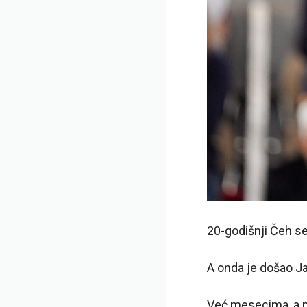
20-godišnji Čeh se
A onda je došao J
Već mesecima, a po