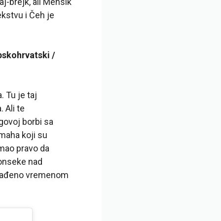
j-brejk, ali Mensik
kstvu i Čeh je
pskohrvatski /
 Tu je taj
 Ali te
govoj borbi sa
maha koji su
 imao pravo da
Fonseke nad
nenađeno vremenom