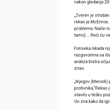
nakon gledanja 20-
„Zverev je strašan
rekao je McEnroe. 
problema. Način na
tamo) … Reći ću vam
Fonseka nikada nije
razgovorima sa št
analiza bistra očiju
znao.
„Njegov (Mensik) pov
protivnika,“Rekao 
stavilo u tešku poz
On zna kako da igr