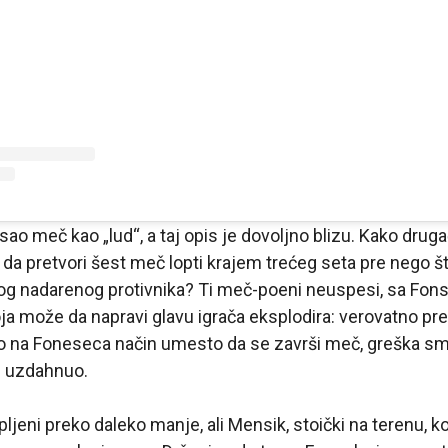
ao meč kao „lud“, a taj opis je dovoljno blizu. Kako drugač
da pretvori šest meč lopti krajem trećeg seta pre nego št
g nadarenog protivnika? Ti meč-poeni neuspesi, sa Fonse
oja može da napravi glavu igrača eksplodira: verovatno pr
šao na Foneseca način umesto da se završi meč, greška sm
e uzdahnuo.
pljeni preko daleko manje, ali Mensik, stoički na terenu, k