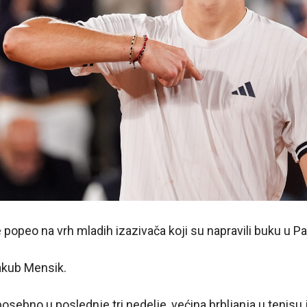
 popeo na vrh mladih izazivača koji su napravili buku u Pa
akub Mensik.
sebno u poslednje tri nedelje, većina brbljanja u tenisu j