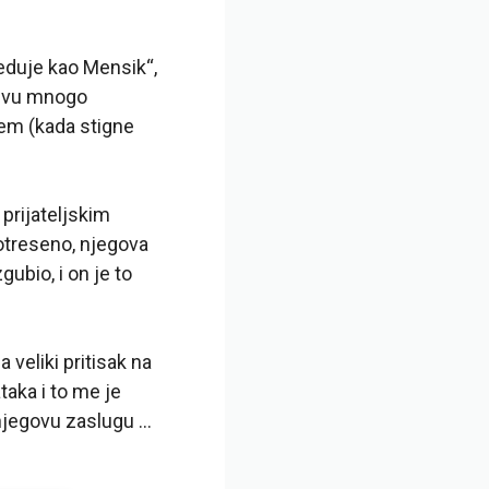
reduje kao Mensik“,
erevu mnogo
jem (kada stigne
 prijateljskim
otreseno, njegova
gubio, i on je to
a veliki pritisak na
taka i to me je
a njegovu zaslugu …