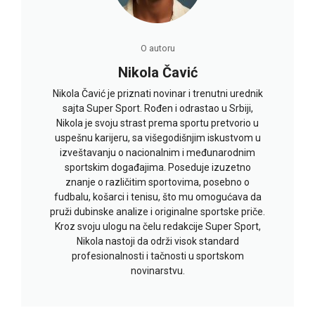
O autoru
Nikola Čavić
Nikola Čavić je priznati novinar i trenutni urednik
sajta Super Sport. Rođen i odrastao u Srbiji,
Nikola je svoju strast prema sportu pretvorio u
uspešnu karijeru, sa višegodišnjim iskustvom u
izveštavanju o nacionalnim i međunarodnim
sportskim događajima. Poseduje izuzetno
znanje o različitim sportovima, posebno o
fudbalu, košarci i tenisu, što mu omogućava da
pruži dubinske analize i originalne sportske priče.
Kroz svoju ulogu na čelu redakcije Super Sport,
Nikola nastoji da održi visok standard
profesionalnosti i tačnosti u sportskom
novinarstvu.