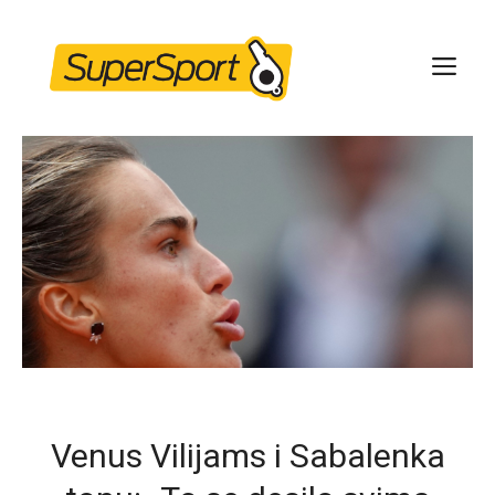
Skip
to
ME
content
Venus Vilijams i Sabalenka