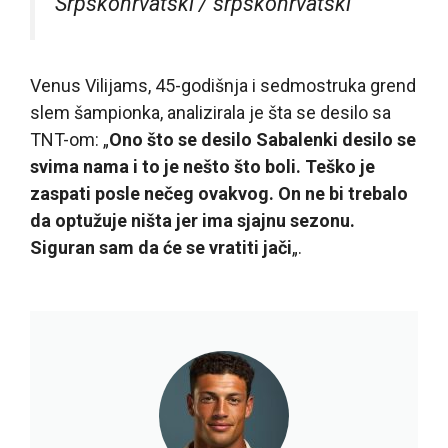
Srpskohrvatski / srpskohrvatski
Venus Vilijams, 45-godišnja i sedmostruka grend
slem šampionka, analizirala je šta se desilo sa
TNT-om: „
Ono što se desilo Sabalenki desilo se
svima nama i to je nešto što boli. Teško je
zaspati posle nečeg ovakvog. On ne bi trebalo
da optužuje ništa jer ima sjajnu sezonu.
Siguran sam da će se vratiti jači
„.