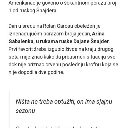
Amerikanac je govorio o šokantnom porazu broj
1 od ruskog Šnajdera
Dan u sredu na Rolan Garosu obeležen je
iznenađujućim porazom broja jedan,
Arina
Sabalenka, u rukama ruske Dajane Šnajder
.
Prvi favorit žreba izgubio živce na kraju drugog
seta i nije znao kako da preusmeri situaciju sve
dok nije priznao crvenu poslednju krofnu koja se
nije dogodila dve godine.
Ništa ne treba optužiti, on ima sjajnu
sezonu