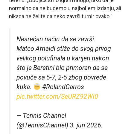
terenu. „Obojica smo igrali mnogo, tako da je
normalno da ne budemo u najboljem izdanju, ali
nikada ne želite da neko završi turnir ovako.“
Nesrećan način da se završi.
Mateo Arnaldi stiže do svog prvog
velikog polufinala u karijeri nakon
što je Beretini bio primoran da se
povuče sa 5-7, 2-5 zbog povrede
kuka.
#RolandGarros
pic.twitter.com/SeURZ92WI0
— Tennis Channel
(@TennisChannel) 3. jun 2026.