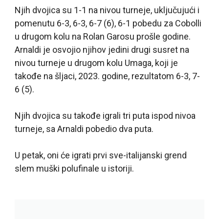
Njih dvojica su 1-1 na nivou turneje, uključujući i
pomenutu 6-3, 6-3, 6-7 (6), 6-1 pobedu za Cobolli
u drugom kolu na Rolan Garosu prošle godine.
Arnaldi je osvojio njihov jedini drugi susret na
nivou turneje u drugom kolu Umaga, koji je
takođe na šljaci, 2023. godine, rezultatom 6-3, 7-
6 (5).
Njih dvojica su takođe igrali tri puta ispod nivoa
turneje, sa Arnaldi pobedio dva puta.
U petak, oni će igrati prvi sve-italijanski grend
slem muški polufinale u istoriji.