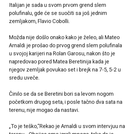
Italijan je sada u svom prvom grend slem
polufinalu, gde će se suočiti sa još jednim
zemljakom, Flavio Cobolli.
Možda nije došlo onako kako je želeo, ali Mateo
Arnaldi je prošao do prvog grend slem polufinala
u svojoj karijeri na Rolan Garosu, nakon što je
napredovao pored Matea Beretinija kada je
njegov zemljak povukao set i brejk na 7-5, 5-2 u
sredu uveče.
Činilo se da se Beretini bori sa levom nogom
početkom drugog seta, i posle tačno dva sata na
terenu, nije mogao da nastavi.
„To je teško,“Rekao je Arnaldi u svom intervjuu na