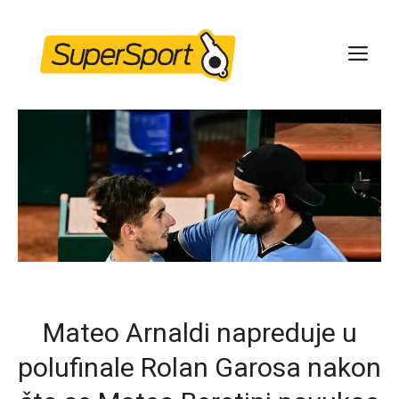
Skip
to
ME
content
Mateo Arnaldi napreduje u
polufinale Rolan Garosa nakon