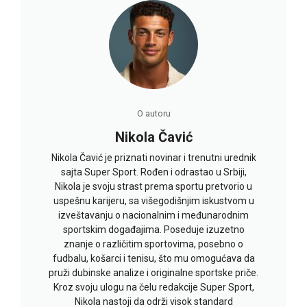
O autoru
Nikola Čavić
Nikola Čavić je priznati novinar i trenutni urednik
sajta Super Sport. Rođen i odrastao u Srbiji,
Nikola je svoju strast prema sportu pretvorio u
uspešnu karijeru, sa višegodišnjim iskustvom u
izveštavanju o nacionalnim i međunarodnim
sportskim događajima. Poseduje izuzetno
znanje o različitim sportovima, posebno o
fudbalu, košarci i tenisu, što mu omogućava da
pruži dubinske analize i originalne sportske priče.
Kroz svoju ulogu na čelu redakcije Super Sport,
Nikola nastoji da održi visok standard