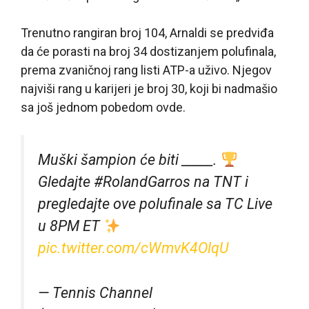
Trenutno rangiran broj 104, Arnaldi se predviđa
da će porasti na broj 34 dostizanjem polufinala,
prema zvaničnoj rang listi ATP-a uživo. Njegov
najviši rang u karijeri je broj 30, koji bi nadmašio
sa još jednom pobedom ovde.
Muški šampion će biti _____.
Gledajte #RolandGarros na TNT i
pregledajte ove polufinale sa TC Live
u 8PM ET
pic.twitter.com/cWmvK4OlqU
— Tennis Channel