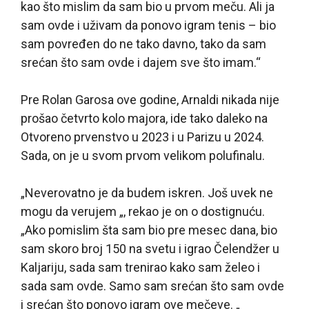
kao što mislim da sam bio u prvom meču. Ali ja
sam ovde i uživam da ponovo igram tenis – bio
sam povređen do ne tako davno, tako da sam
srećan što sam ovde i dajem sve što imam.“
Pre Rolan Garosa ove godine, Arnaldi nikada nije
prošao četvrto kolo majora, ide tako daleko na
Otvoreno prvenstvo u 2023 i u Parizu u 2024.
Sada, on je u svom prvom velikom polufinalu.
„Neverovatno je da budem iskren. Još uvek ne
mogu da verujem „, rekao je on o dostignuću.
„Ako pomislim šta sam bio pre mesec dana, bio
sam skoro broj 150 na svetu i igrao Čelendžer u
Kaljariju, sada sam trenirao kako sam želeo i
sada sam ovde. Samo sam srećan što sam ovde
i srećan što ponovo igram ove mečeve. „