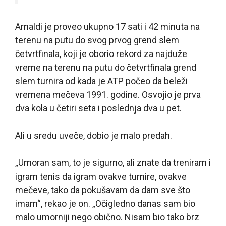
Arnaldi je proveo ukupno 17 sati i 42 minuta na
terenu na putu do svog prvog grend slem
četvrtfinala, koji je oborio rekord za najduže
vreme na terenu na putu do četvrtfinala grend
slem turnira od kada je ATP počeo da beleži
vremena mečeva 1991. godine. Osvojio je prva
dva kola u četiri seta i poslednja dva u pet.
Ali u sredu uveče, dobio je malo predah.
„Umoran sam, to je sigurno, ali znate da treniram i
igram tenis da igram ovakve turnire, ovakve
mečeve, tako da pokušavam da dam sve što
imam“, rekao je on. „Očigledno danas sam bio
malo umorniji nego obično. Nisam bio tako brz