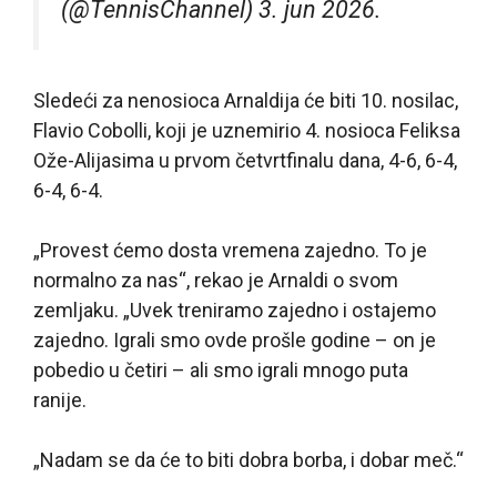
(@TennisChannel) 3. jun 2026.
Sledeći za nenosioca Arnaldija će biti 10. nosilac,
Flavio Cobolli, koji je uznemirio 4. nosioca Feliksa
Ože-Alijasima u prvom četvrtfinalu dana, 4-6, 6-4,
6-4, 6-4.
„Provest ćemo dosta vremena zajedno. To je
normalno za nas“, rekao je Arnaldi o svom
zemljaku. „Uvek treniramo zajedno i ostajemo
zajedno. Igrali smo ovde prošle godine – on je
pobedio u četiri – ali smo igrali mnogo puta
ranije.
„Nadam se da će to biti dobra borba, i dobar meč.“