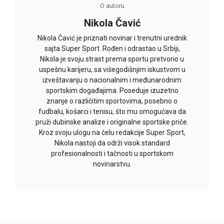
O autoru
Nikola Čavić
Nikola Čavić je priznati novinar i trenutni urednik
sajta Super Sport. Rođen i odrastao u Srbiji,
Nikola je svoju strast prema sportu pretvorio u
uspešnu karijeru, sa višegodišnjim iskustvom u
izveštavanju o nacionalnim i međunarodnim
sportskim događajima. Poseduje izuzetno
znanje o različitim sportovima, posebno o
fudbalu, košarci i tenisu, što mu omogućava da
pruži dubinske analize i originalne sportske priče.
Kroz svoju ulogu na čelu redakcije Super Sport,
Nikola nastoji da održi visok standard
profesionalnosti i tačnosti u sportskom
novinarstvu.