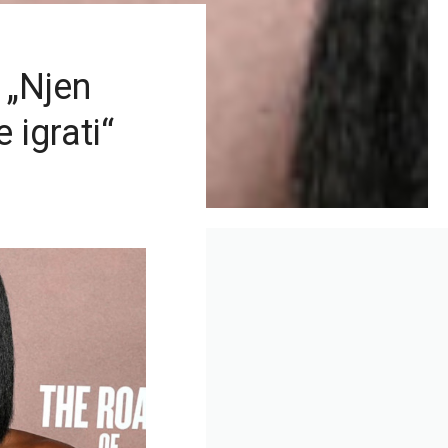
 „Njen
 igrati“