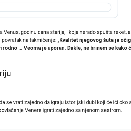
a Venus, godinu dana starija, i koja nerado spušta reket, an
 povratak na takmičenje: „
Kvalitet njegovog šuta je oči
rirodno … Veoma je uporan. Dakle, ne brinem se kako ć
riju
a se vrati zajedno da igraju istorijski dubl koji će ići oko
 povlačenje Venere igrati zajedno sa njenom sestrom.