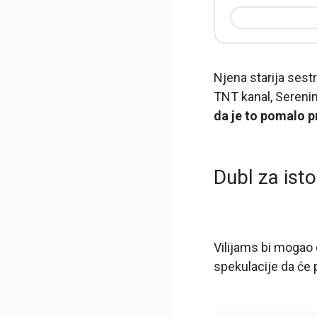
Njena starija sestr
TNT kanal, Serenin
da je to pomalo p
Dubl za isto
Vilijams bi mogao d
spekulacije da će