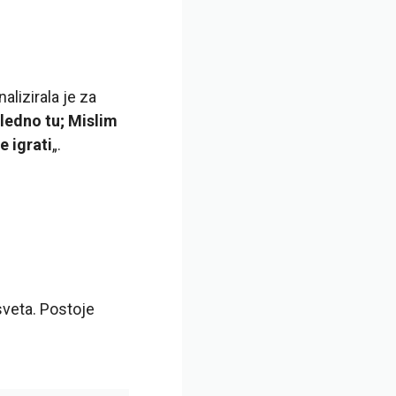
alizirala je za
gledno tu; Mislim
e igrati
„.
 sveta. Postoje