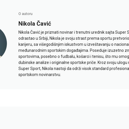
O autoru
Nikola Čavić
Nikola Čavić je priznati novinar i trenutni urednik sajta Super 
odrastao u Srbiji, Nikola je svoju strast prema sportu pretvor
karijeru, sa višegodišnjim iskustvom u izveštavanju o naciona
međunarodnim sportskim događajima. Poseduje izuzetno znan
sportovima, posebno o fudbalu, košarci i tenisu, što mu omo
dubinske analize i originalne sportske priče. Kroz svoju ulogu 
Super Sport, Nikola nastoji da održi visok standard profesional
sportskom novinarstvu.