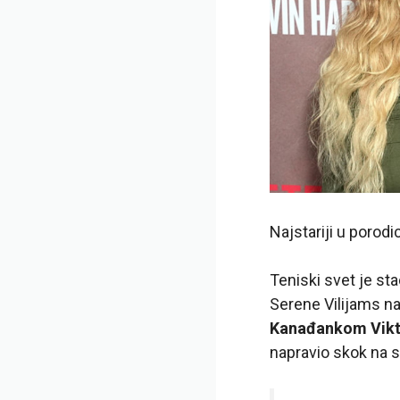
Najstariji u porod
Teniski svet je s
Serene Vilijams na
Kanađankom Vik
napravio skok na 