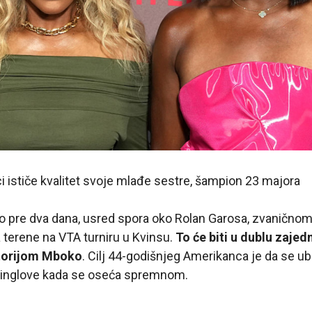
ici ističe kvalitet svoje mlađe sestre, šampion 23 majora
tao pre dva dana, usred spora oko Rolan Garosa, zvanično
 terene na VTA turniru u Kvinsu.
To će biti u dublu zajed
torijom Mboko
. Cilj 44-godišnjeg Amerikanca je da se ub
singlove kada se oseća spremnom.