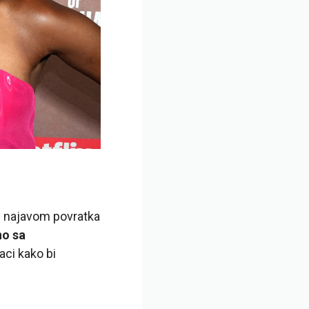
m najavom povratka
no sa
aci kako bi