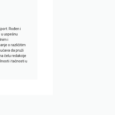
Sport. Rođen i
io u uspešnu
lnim i
je o različitim
gućava da pruži
na čelu redakcije
nosti i tačnosti u