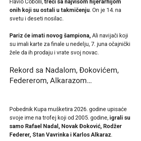
Flavio Cobolli,
treći sa najvišom hijerarhijom
onih koji su ostali u takmičenju
. On je 14. na
svetu i deseti nosilac.
Pariz će imati novog šampiona,
Ali navijači koji
su imali karte za finale u nedelju, 7. juna očajnički
žele da ih prodaju i vrate svoj novac.
Rekord sa Nadalom, Đokovićem,
Federerom, Alkarazom…
Pobednik Kupa mušketira 2026. godine upisaće
svoje ime na trofej koji od 2005. godine,
igrali su
samo Rafael Nadal, Novak Đoković, Rodžer
Federer, Stan Vavrinka i Karlos Alkaraz
.