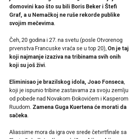
domovini kao što su bili Boris Beker i Štefi
Graf, a u Nemačkoj ne ruše rekorde publike
svojim mečevima
.
Čeh, 20 godina i 27. na svetu (posle Otvorenog
prvenstva Francuske vraća se u top 20),
On je taj
koji najmanje izaziva na tribinama svih onih
koji su još živi
.
Eliminisao je brazilskog idola, Joao Fonseca
,
koji je ispunio tribine zastavama za svoju zemlju
od pobede nad Novakom Đokovićem i Kasperom
Ruudom.
Zamena Guga Kuertena će morati da
sačeka
.
Aliassime mora da igra ove srede četvrtfinale sa