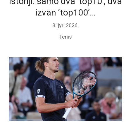
istoriji: samo dva ‘top10’, dva
izvan ‘top100’…
3. јун 2026.
Tenis