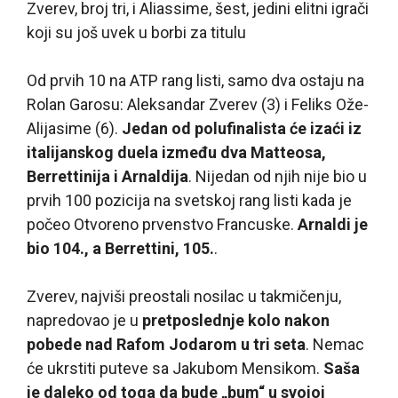
Zverev, broj tri, i Aliassime, šest, jedini elitni igrači
koji su još uvek u borbi za titulu
Od prvih 10 na ATP rang listi, samo dva ostaju na
Rolan Garosu: Aleksandar Zverev (3) i Feliks Ože-
Alijasime (6).
Jedan od polufinalista će izaći iz
italijanskog duela između dva Matteosa,
Berrettinija i Arnaldija
. Nijedan od njih nije bio u
prvih 100 pozicija na svetskoj rang listi kada je
počeo Otvoreno prvenstvo Francuske.
Arnaldi je
bio 104., a Berrettini, 105.
.
Zverev, najviši preostali nosilac u takmičenju,
napredovao je u
pretposlednje kolo nakon
pobede nad Rafom Jodarom u tri seta
. Nemac
će ukrstiti puteve sa Jakubom Mensikom.
Saša
je daleko od toga da bude „bum“ u svojoj