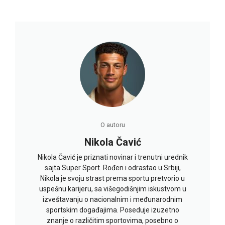
O autoru
Nikola Čavić
Nikola Čavić je priznati novinar i trenutni urednik
sajta Super Sport. Rođen i odrastao u Srbiji,
Nikola je svoju strast prema sportu pretvorio u
uspešnu karijeru, sa višegodišnjim iskustvom u
izveštavanju o nacionalnim i međunarodnim
sportskim događajima. Poseduje izuzetno
znanje o različitim sportovima, posebno o