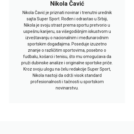
Nikola Čavić
Nikola Čavić je priznati novinar i trenutni urednik
sajta Super Sport. Rođen i odrastao u Srbiji,
Nikola je svoju strast prema sportu pretvorio u
uspešnu karijeru, sa višegodišnjim iskustvom u
izveštavanju o nacionalnim i međunarodnim
sportskim događajima. Poseduje izuzetno
znanje o različitim sportovima, posebno o
fudbalu, košarci i tenisu, što mu omogućava da
pruži dubinske analize i originalne sportske priče.
Kroz svoju ulogu na čelu redakcije Super Sport,
Nikola nastoji da održi visok standard
profesionalnosti i tačnosti u sportskom
novinarstvu.