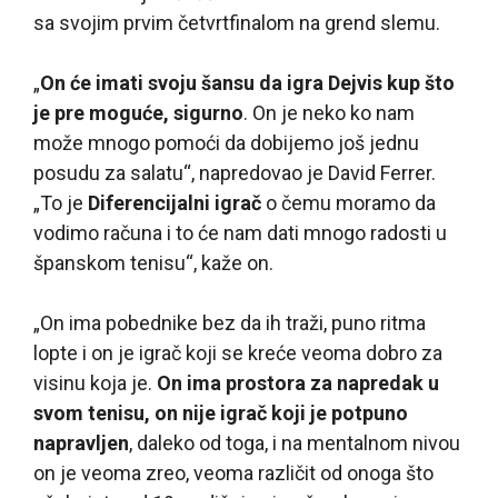
sa svojim prvim četvrtfinalom na grend slemu.
„
On će imati svoju šansu da igra Dejvis kup što
je pre moguće, sigurno
. On je neko ko nam
može mnogo pomoći da dobijemo još jednu
posudu za salatu“, napredovao je David Ferrer.
„To je
Diferencijalni igrač
o čemu moramo da
vodimo računa i to će nam dati mnogo radosti u
španskom tenisu“, kaže on.
„On ima pobednike bez da ih traži, puno ritma
lopte i on je igrač koji se kreće veoma dobro za
visinu koja je.
On ima prostora za napredak u
svom tenisu, on nije igrač koji je potpuno
napravljen
, daleko od toga, i na mentalnom nivou
on je veoma zreo, veoma različit od onoga što