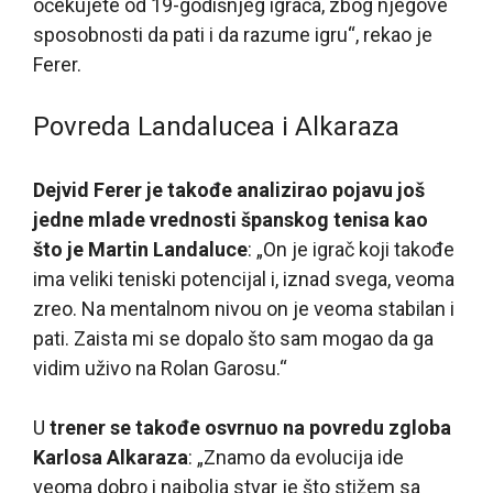
očekujete od 19-godišnjeg igrača, zbog njegove
sposobnosti da pati i da razume igru“, rekao je
Ferer.
Povreda Landalucea i Alkaraza
Dejvid Ferer je takođe analizirao pojavu još
jedne mlade vrednosti španskog tenisa kao
što je Martin Landaluce
: „On je igrač koji takođe
ima veliki teniski potencijal i, iznad svega, veoma
zreo. Na mentalnom nivou on je veoma stabilan i
pati. Zaista mi se dopalo što sam mogao da ga
vidim uživo na Rolan Garosu.“
U
trener se takođe osvrnuo na povredu zgloba
Karlosa Alkaraza
: „Znamo da evolucija ide
veoma dobro i najbolja stvar je što stižem sa