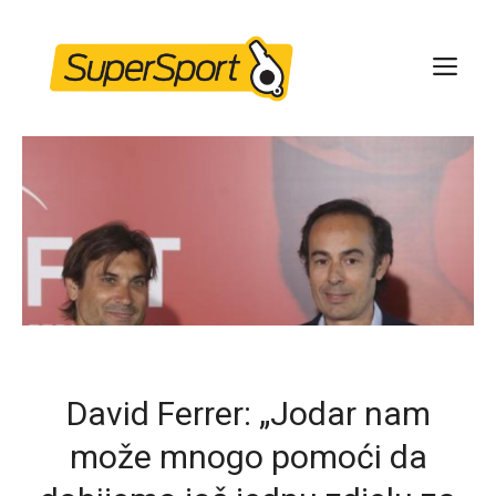
Skip
to
ME
content
David Ferrer: „Jodar nam
može mnogo pomoći da