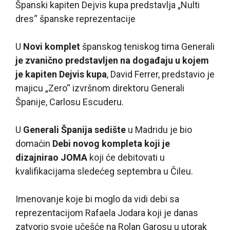
Španski kapiten Dejvis kupa predstavlja „Nulti
dres“ španske reprezentacije
U
Novi komplet
španskog teniskog tima Generali
je zvanično predstavljen na događaju u kojem
je kapiten Dejvis kupa
, David Ferrer, predstavio je
majicu „Zero“ izvršnom direktoru Generali
Španije, Carlosu Escuderu.
U
Generali Španija sedište
u Madridu je bio
domaćin
Debi novog kompleta koji je
dizajnirao JOMA
koji će debitovati u
kvalifikacijama sledećeg septembra u Čileu.
Imenovanje koje bi moglo da vidi debi sa
reprezentacijom Rafaela Jodara koji je danas
zatvorio svoje učešće na Rolan Garosu u utorak