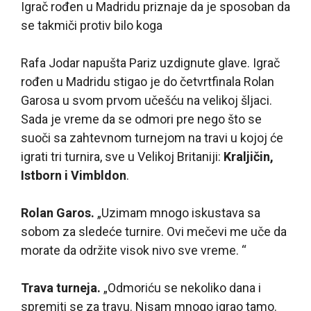
Igrač rođen u Madridu priznaje da je sposoban da
se takmiči protiv bilo koga
Rafa Jodar napušta Pariz uzdignute glave. Igrač
rođen u Madridu stigao je do četvrtfinala Rolan
Garosa u svom prvom učešću na velikoj šljaci.
Sada je vreme da se odmori pre nego što se
suoči sa zahtevnom turnejom na travi u kojoj će
igrati tri turnira, sve u Velikoj Britaniji:
Kraljičin,
Istborn i Vimbldon
.
Rolan Garos.
„Uzimam mnogo iskustava sa
sobom za sledeće turnire. Ovi mečevi me uče da
morate da održite visok nivo sve vreme. “
Trava turneja.
„Odmoriću se nekoliko dana i
spremiti se za travu. Nisam mnogo igrao tamo.