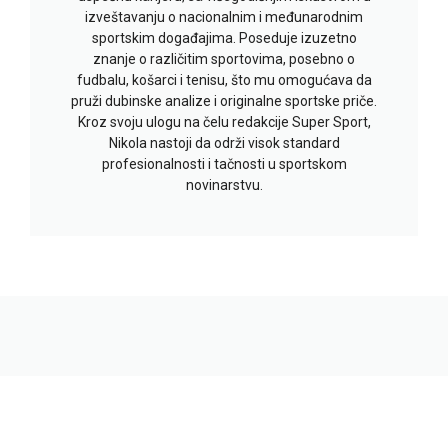
izveštavanju o nacionalnim i međunarodnim
sportskim događajima. Poseduje izuzetno
znanje o različitim sportovima, posebno o
fudbalu, košarci i tenisu, što mu omogućava da
pruži dubinske analize i originalne sportske priče.
Kroz svoju ulogu na čelu redakcije Super Sport,
Nikola nastoji da održi visok standard
profesionalnosti i tačnosti u sportskom
novinarstvu.