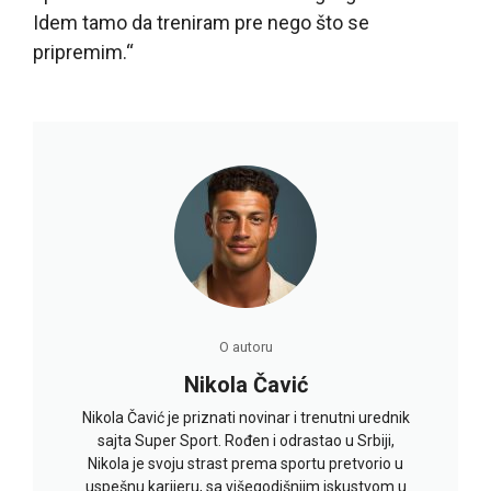
Idem tamo da treniram pre nego što se
pripremim.“
O autoru
Nikola Čavić
Nikola Čavić je priznati novinar i trenutni urednik
sajta Super Sport. Rođen i odrastao u Srbiji,
Nikola je svoju strast prema sportu pretvorio u
uspešnu karijeru, sa višegodišnjim iskustvom u