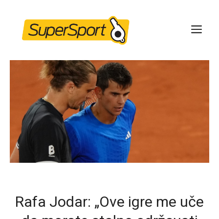
Skip
to
ME
content
Rafa Jodar: „Ove igre me uče