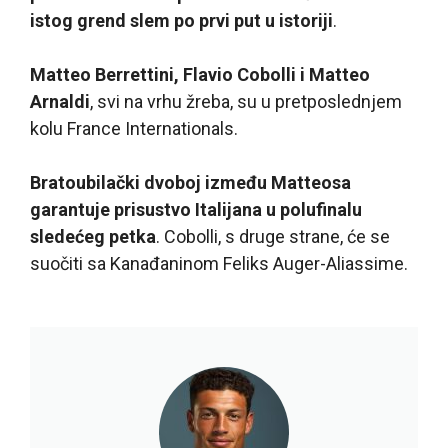
istog grend slem po prvi put u istoriji
.
Matteo Berrettini, Flavio Cobolli i Matteo
Arnaldi
, svi na vrhu žreba, su u pretposlednjem
kolu France Internationals.
Bratoubilački dvoboj između Matteosa
garantuje prisustvo Italijana u polufinalu
sledećeg petka
. Cobolli, s druge strane, će se
suočiti sa Kanađaninom Feliks Auger-Aliassime.