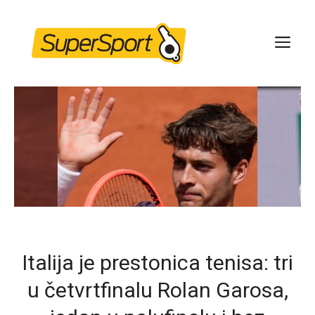
Skip
to
ME
content
Italija je prestonica tenisa: tri
u četvrtfinalu Rolan Garosa,