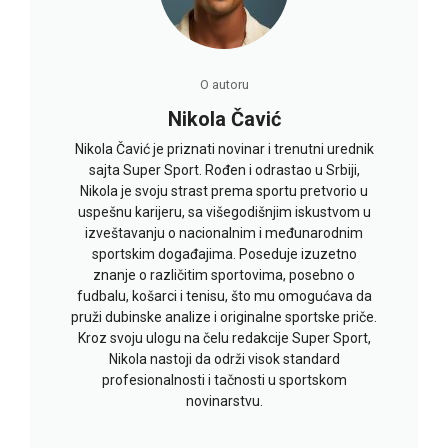
O autoru
Nikola Čavić
Nikola Čavić je priznati novinar i trenutni urednik
sajta Super Sport. Rođen i odrastao u Srbiji,
Nikola je svoju strast prema sportu pretvorio u
uspešnu karijeru, sa višegodišnjim iskustvom u
izveštavanju o nacionalnim i međunarodnim
sportskim događajima. Poseduje izuzetno
znanje o različitim sportovima, posebno o
fudbalu, košarci i tenisu, što mu omogućava da
pruži dubinske analize i originalne sportske priče.
Kroz svoju ulogu na čelu redakcije Super Sport,
Nikola nastoji da održi visok standard
profesionalnosti i tačnosti u sportskom
novinarstvu.