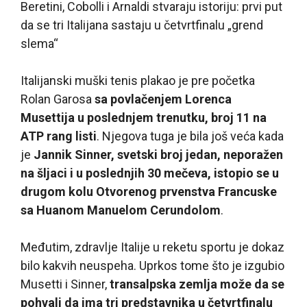
Beretini, Cobolli i Arnaldi stvaraju istoriju: prvi put
da se tri Italijana sastaju u četvrtfinalu „grend
slema“
Italijanski muški tenis plakao je pre početka
Rolan Garosa
sa povlačenjem Lorenca
Musettija u poslednjem trenutku, broj 11 na
ATP rang listi
. Njegova tuga je bila još veća kada
je
Jannik Sinner, svetski broj jedan, neporažen
na šljaci i u poslednjih 30 mečeva, istopio se u
drugom kolu Otvorenog prvenstva Francuske
sa Huanom Manuelom Cerundolom
.
Međutim, zdravlje Italije u reketu sportu je dokaz
bilo kakvih neuspeha. Uprkos tome što je izgubio
Musetti i Sinner,
transalpska zemlja može da se
pohvali da ima tri predstavnika u četvrtfinalu