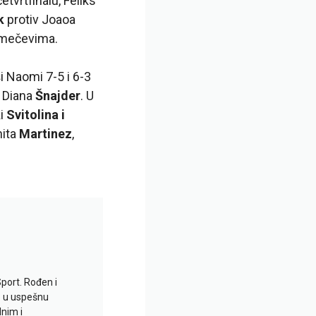
četvrtfinalu, Feliks
k
protiv Joaoa
m mečevima.
ši Naomi 7-5 i 6-3
 Diana
Šnajder
. U
ki
Svitolina i
hita
Martinez
,
Sport. Rođen i
io u uspešnu
lnim i