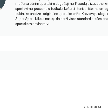
međunarodnim sportskim događajima. Poseduje izuzetno znan
sportovima, posebno o fudbalu, košarci i tenisu, što mu omo
dubinske analize i originalne sportske priče. Kroz svoju ulogu 
Super Sport, Nikola nastoji da održi visok standard profesional
sportskom novinarstvu.
FUDBAL