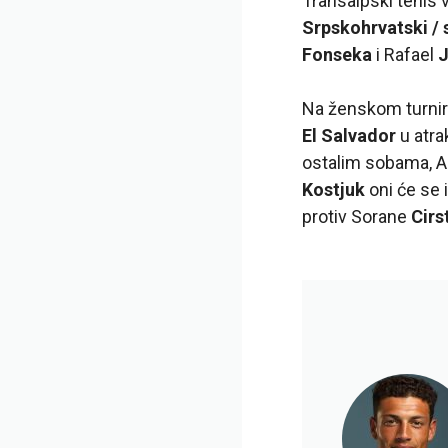
Transalpski tenis 
Srpskohrvatski / 
Fonseka
i Rafael
Na ženskom turnir
El Salvador
u atr
ostalim sobama, 
Kostjuk
oni će se 
protiv Sorane
Cirs