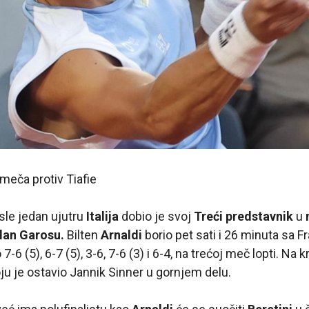
 meča protiv Tiafie
sle jedan ujutru
Italija
dobio je svoj
Treći predstavnik
u
olan Garosu.
Bilten
Arnaldi
borio pet sati i 26 minuta sa 
7-6 (5), 6-7 (5), 3-6, 7-6 (3) i 6-4, na trećoj meč lopti. Na kr
koju je ostavio Jannik Sinner u gornjem delu.