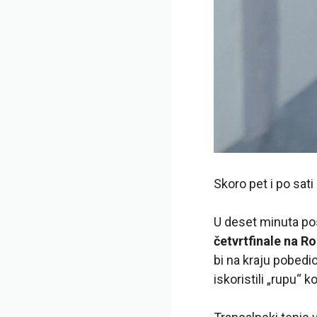
Skoro pet i po sati
U deset minuta po
četvrtfinale na R
bi na kraju pobedio 
iskoristili „rupu“ 