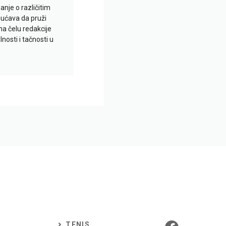
je o različitim
gućava da pruži
na čelu redakcije
nosti i tačnosti u
TENIS