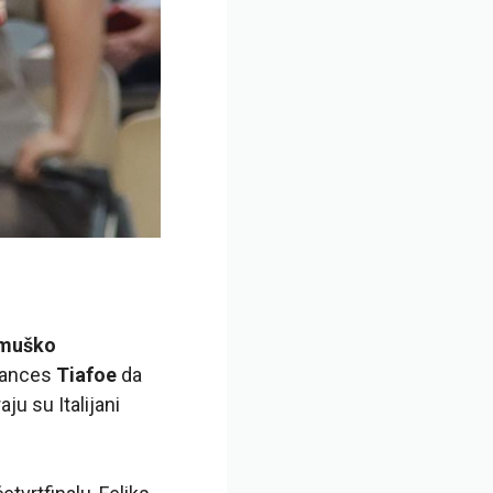
muško
Frances
Tiafoe
da
aju su Italijani