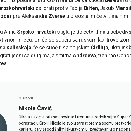
već ima polufinalistu kao
Arnaldi
će se suočiti
Beretini
u 
srpskohrvatski
će igrati protiv Fabija
Bilten
, Jakub
Mensi
Jodar
pre Aleksandra
Zverev
u preostalim četvrtfinalni
u Arina
Srpsko-hrvatski
stigla je do četvrtfinala pobediv
aktivnom meču. On će se suočiti sa ruskom kontroverzom
Ana
Kalinskaja
će se suočiti sa poljskim
Ćiriliцa
, ukrajins
igrati jedni sa drugima, a smirna
Andreeva
, trenirao Conc
tea
.
O autoru
Nikola Čavić
Nikola Čavić je priznati novinar i trenutni urednik sajta Super 
odrastao u Srbiji, Nikola je svoju strast prema sportu pretvor
karijeru, sa višegodišnjim iskustvom u izveštavanju o naciona