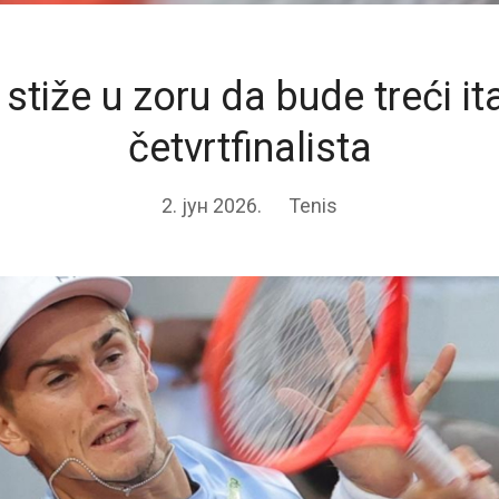
 stiže u zoru da bude treći ita
četvrtfinalista
2. јун 2026.
Tenis