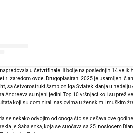
apredovala u četvrtfinale ili bolje na poslednjih 14 velikih
i četiri zaredom ovde. Drugoplasirani 2025 je usamljeni čl
ght, sa četvorostruki šampion Iga Sviatek klanja u nedelju
irra Andreeva su njeni jedini Top 10 vršnjaci koji su preži
ltata koji su dominirali naslovima u ženskim i muškim ž
 da se nekako odvojim od onoga što se dešava ove godine
“, rekla je Sabalenka, koja se suočava sa 25. nosiocem Di