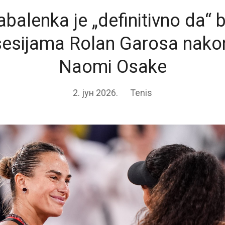
abalenka je „definitivno da“
sesijama Rolan Garosa nako
Naomi Osake
2. јун 2026.
Tenis