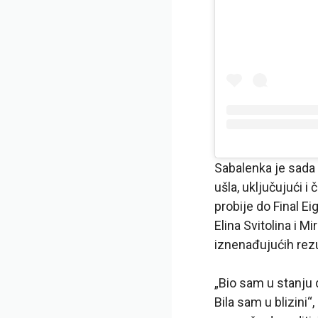
Sabalenka je sada n
ušla, uključujući 
probije do Final Ei
Elina Svitolina i M
iznenađujućih rezu
„Bio sam u stanju
Bila sam u blizini