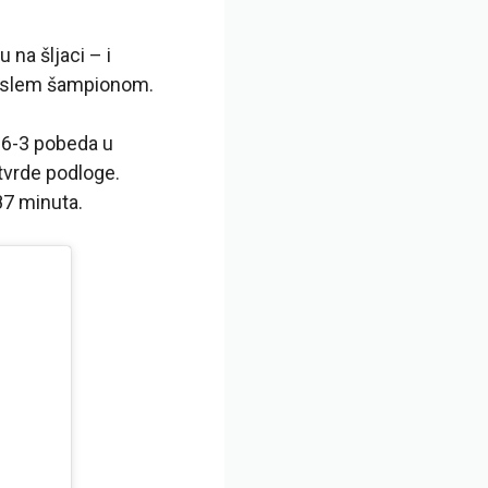
 na šljaci – i
d slem šampionom.
, 6-3 pobeda u
 tvrde podloge.
87 minuta.