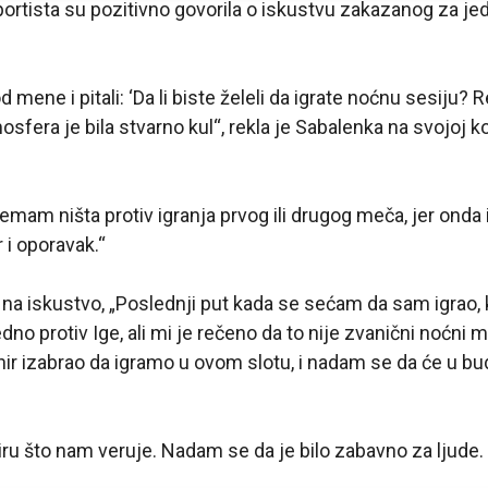
ortista su pozitivno govorila o iskustvu zakazanog za j
od mene i pitali: ‘Da li biste želeli da igrate noćnu sesiju? R
mosfera je bila stvarno kul“, rekla je Sabalenka na svojoj k
nemam ništa protiv igranja prvog ili drugog meča, jer onda
i oporavak.“
a iskustvo, „Poslednji put kada se sećam da sam igrao, 
dno protiv Ige, ali mi je rečeno da to nije zvanični noćni
nir izabrao da igramo u ovom slotu, i nadam se da će u bu
iru što nam veruje. Nadam se da je bilo zabavno za ljude. 