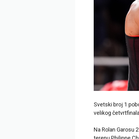
Svetski broj 1 pob
velikog četvrtfinala
Na Rolan Garosu 20
terenu Philippe Chat