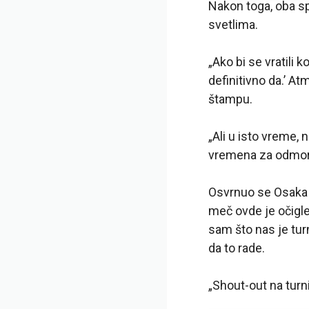
Nakon toga, oba sp
svetlima.
„Ako bi se vratili k
definitivno da.’ At
štampu.
„Ali u isto vreme, 
vremena za odmor 
Osvrnuo se Osaka n
meč ovde je očigle
sam što nas je tur
da to rade.
„Shout-out na turn