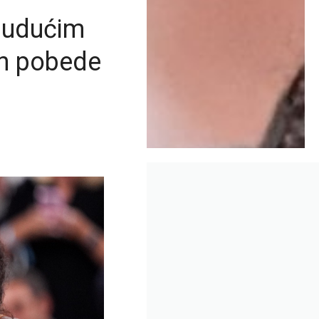
 budućim
n pobede