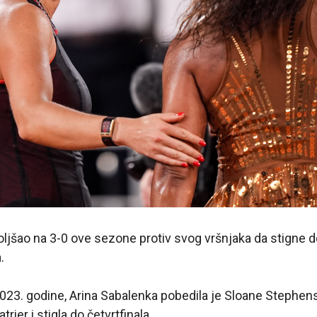
oljšao na 3-0 ove sezone protiv svog vršnjaka da stigne 
.
23. godine, Arina Sabalenka pobedila je Sloane Stephens
rier i stigla do četvrtfinala.