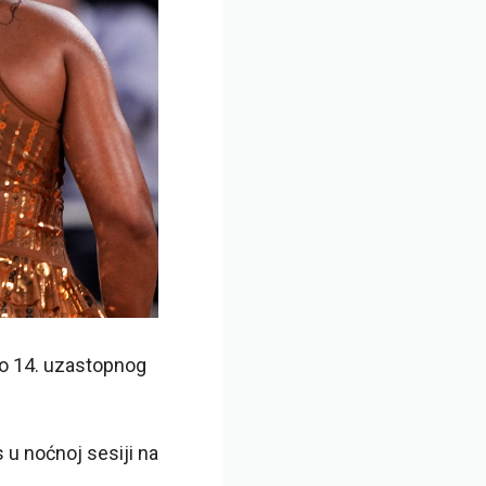
do 14. uzastopnog
 u noćnoj sesiji na