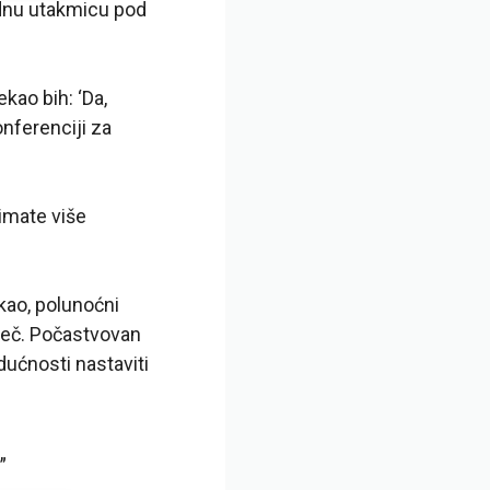
ednu utakmicu pod
ekao bih: ‘Da,
onferenciji za
 imate više
kao, polunoćni
 meč. Počastvovan
dućnosti nastaviti
„