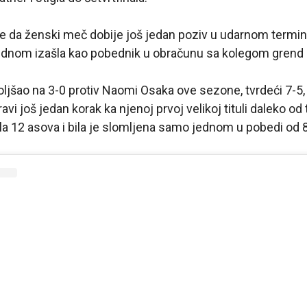
ine da ženski meč dobije još jedan poziv u udarnom terminu
jednom izašla kao pobednik u obračunu sa kolegom gren
oljšao na 3-0 protiv Naomi Osaka ove sezone, tvrdeći 7-5
vi još jedan korak ka njenoj prvoj velikoj tituli daleko od
ila 12 asova i bila je slomljena samo jednom u pobedi od 