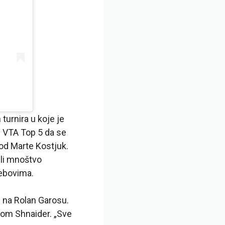
 turnira u koje je
an VTA Top 5 da se
 od Marte Kostjuk.
veli mnoštvo
rebovima.
 na Rolan Garosu.
anom Shnaider. „Sve