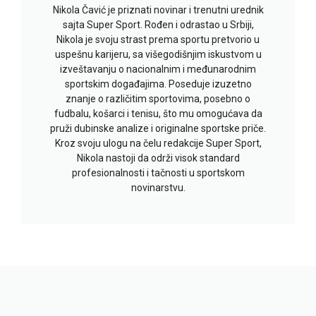
Nikola Čavić je priznati novinar i trenutni urednik
sajta Super Sport. Rođen i odrastao u Srbiji,
Nikola je svoju strast prema sportu pretvorio u
uspešnu karijeru, sa višegodišnjim iskustvom u
izveštavanju o nacionalnim i međunarodnim
sportskim događajima. Poseduje izuzetno
znanje o različitim sportovima, posebno o
fudbalu, košarci i tenisu, što mu omogućava da
pruži dubinske analize i originalne sportske priče.
Kroz svoju ulogu na čelu redakcije Super Sport,
Nikola nastoji da održi visok standard
profesionalnosti i tačnosti u sportskom
novinarstvu.