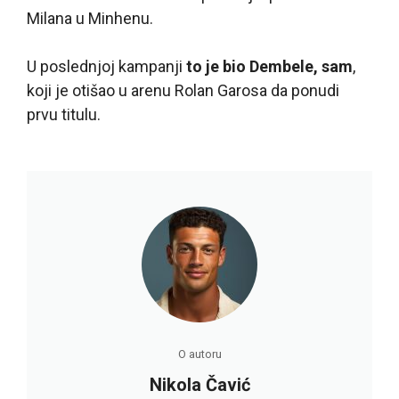
Milana u Minhenu.
U poslednjoj kampanji
to je bio Dembele, sam
,
koji je otišao u arenu Rolan Garosa da ponudi
prvu titulu.
O autoru
Nikola Čavić