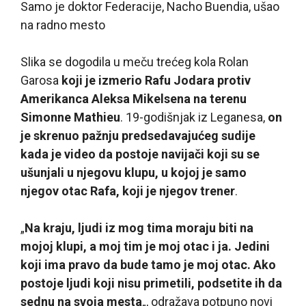
Samo je doktor Federacije, Nacho Buendia, ušao
na radno mesto
Slika se dogodila u meču trećeg kola Rolan
Garosa
koji je izmerio Rafu Jodara protiv
Amerikanca Aleksa Mikelsena na terenu
Simonne Mathieu
. 19-godišnjak iz Leganesa,
on
je skrenuo pažnju predsedavajućeg sudije
kada je video da postoje navijači koji su se
ušunjali u njegovu klupu, u kojoj je samo
njegov otac Rafa, koji je njegov trener
.
„
Na kraju, ljudi iz mog tima moraju biti na
mojoj klupi, a moj tim je moj otac i ja. Jedini
koji ima pravo da bude tamo je moj otac. Ako
postoje ljudi koji nisu primetili, podsetite ih da
sednu na svoja mesta
„, odražava potpuno novi