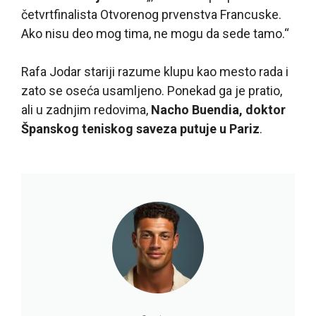
četvrtfinalista Otvorenog prvenstva Francuske.
Ako nisu deo mog tima, ne mogu da sede tamo.“
Rafa Jodar stariji razume klupu kao mesto rada i
zato se oseća usamljeno. Ponekad ga je pratio,
ali u zadnjim redovima,
Nacho Buendia, doktor
Španskog teniskog saveza putuje u Pariz
.