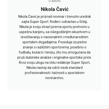
O autoru
Nikola Čavić
Nikola Čavić je priznati novinar i trenutni urednik
sajta Super Sport. Rođen i odrastao u Srbiji,
Nikola je svoju strast prema sportu pretvorio u
uspešnu karijeru, sa višegodišnjim iskustvom u
izveštavanju o nacionalnim i međunarodnim
sportskim događajima. Poseduje izuzetno
znanje o različitim sportovima, posebno o
fudbalu, košarci i tenisu, što mu omogućava da
pruži dubinske analize i originalne sportske priče.
Kroz svoju ulogu na čelu redakcije Super Sport,
Nikola nastoji da održi visok standard
profesionalnosti i tačnosti u sportskom
novinarstvu.