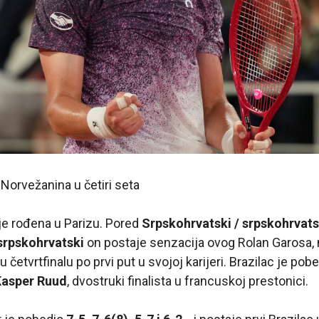
 Norvežanina u četiri seta
je rođena u Parizu. Pored
Srpskohrvatski / srpskohrvats
srpskohrvatski
on postaje senzacija ovog Rolan Garosa
 u četvrtfinalu po prvi put u svojoj karijeri. Brazilac je pob
Kasper Ruud
, dvostruki finalista u francuskoj prestonici.