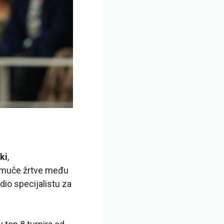
ki
,
, muče žrtve među
edio specijalistu za