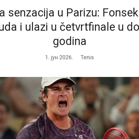
a senzacija u Parizu: Fonse
uda i ulazi u četvrtfinale u d
godina
1. јун 2026.
Tenis