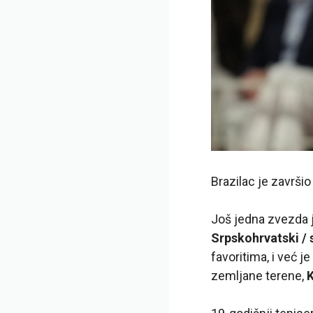
Brazilac je završio
Još jedna zvezda 
Srpskohrvatski / 
favoritima, i već je
zemljane terene,