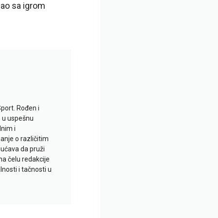
sao sa igrom
Sport. Rođen i
io u uspešnu
lnim i
je o različitim
gućava da pruži
na čelu redakcije
nosti i tačnosti u