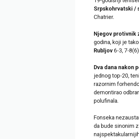
19-godišnji tenise
Srpskohrvatski / 
Chatrier.
Njegov protivnik 
godina, koji je t
Rubljov
6-3, 7-8(6),
Dva dana nakon po
jednog top-20, ten
razornim forhendom
demontirao odbranu
polufinala.
Fonseka nezaustav
da bude sinonim za
najspektakularniji