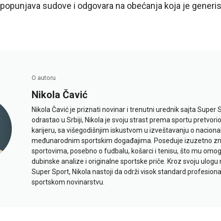
 popunjava sudove i odgovara na obećanja koja je generi
O autoru
Nikola Čavić
Nikola Čavić je priznati novinar i trenutni urednik sajta Super 
odrastao u Srbiji, Nikola je svoju strast prema sportu pretvor
karijeru, sa višegodišnjim iskustvom u izveštavanju o naciona
međunarodnim sportskim događajima. Poseduje izuzetno znan
sportovima, posebno o fudbalu, košarci i tenisu, što mu omo
dubinske analize i originalne sportske priče. Kroz svoju ulogu 
Super Sport, Nikola nastoji da održi visok standard profesional
sportskom novinarstvu.