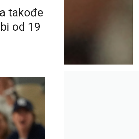
ka takođe
obi od 19