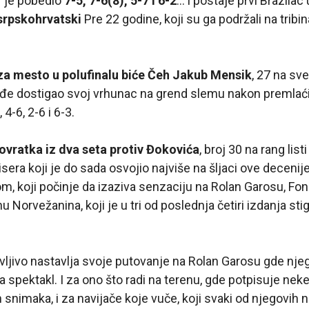
r je pobedio
7-5, 7-6(8), 5-7 i 6-2
… i postaje prvi Brazilac 
srpskohrvatski
Pre 22 godine, koji su ga podržali na trib
za mesto u polufinalu biće Čeh Jakub Mensik
, 27 na sv
akođe dostigao svoj vrhunac na grend slemu nakon premlać
 4-6, 2-6 i 6-3.
vratka iz dva seta protiv Đokovića
, broj 30 na rang lis
isera koji je do sada osvojio najviše na šljaci ove deceni
, koji počinje da izaziva senzaciju na Rolan Garosu, Fon
 Norvežanina, koji je u tri od poslednja četiri izdanja st
ljivo nastavlja svoje putovanje na Rolan Garosu gde nje
 spektakl. I za ono što radi na terenu, gde potpisuje nek
h snimaka, i za navijače koje vuče, koji svaki od njegovih 