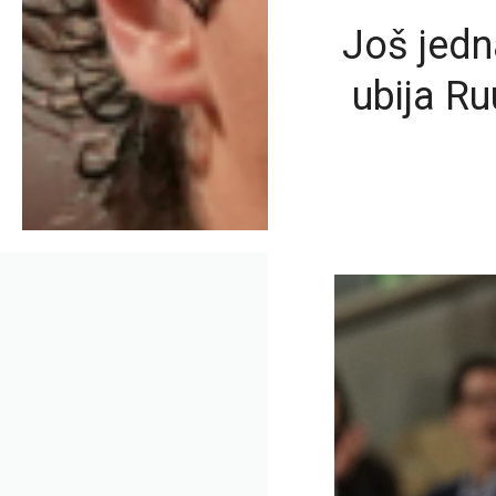
Još jedn
ubija Ru