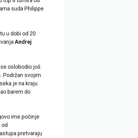
u top 8 turnira od
inama suda Philippe
etu u dobi od 20
ivanja
Andrej
ti se oslobodio još
je. Podržan svojim
seka je na kraju
igao barem do
govo ime počinje
e od
nastupa pretvaraju