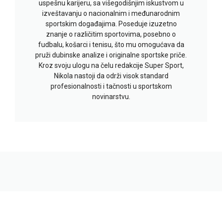
uspešnu karijeru, sa višegodišnjim iskustvom u
izveštavanju o nacionalnim i međunarodnim
sportskim događajima. Poseduje izuzetno
znanje o različitim sportovima, posebno o
fudbalu, košarci i tenisu, što mu omogućava da
pruži dubinske analize i originalne sportske priče.
Kroz svoju ulogu na čelu redakcije Super Sport,
Nikola nastoji da održi visok standard
profesionalnosti i tačnosti u sportskom
novinarstvu.