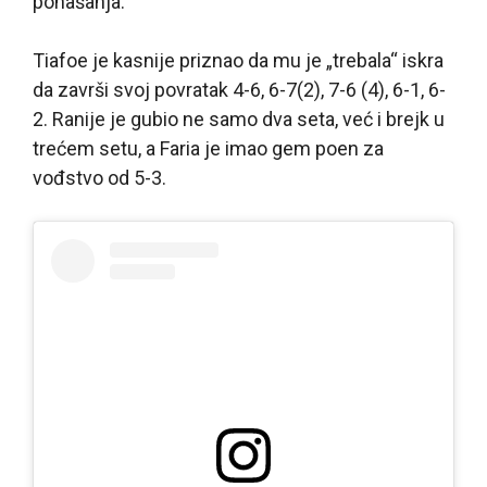
ponašanja.
Tiafoe je kasnije priznao da mu je „trebala“ iskra
da završi svoj povratak 4-6, 6-7(2), 7-6 (4), 6-1, 6-
2. Ranije je gubio ne samo dva seta, već i brejk u
trećem setu, a Faria je imao gem poen za
vođstvo od 5-3.