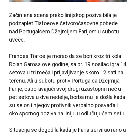
Začinjena scena preko linijskog poziva bila je
podzaplet Tiafoeove četvoročasovne pobede
nad Portugalcem Džejmijem Farijom u subotu
uveče.
Frances Tiafoe je morao da se bori kroz tri kola
Rolan Garosa ove godine, sa br. 19 nosilac igra 14
setova u tri meča i prijavljivanje skoro 12 sati na
terenu. Ali u subotu protiv Portugalca Džejmija
Farije, osporavajući svoj drugi uzastopni meč u
pet setova u dve nedelje, borba mu je došla kada
su se on i njegov protivnik verbalno posvađali
oko spornog poziva na liniju u odlučujućem setu.
Situacija se dogodila kada je Faria servirao rano u