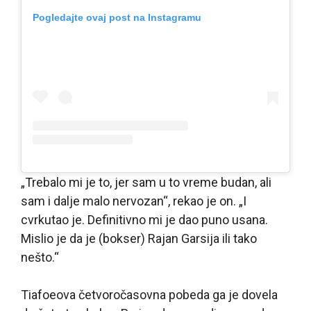
Pogledajte ovaj post na Instagramu
„Trebalo mi je to, jer sam u to vreme budan, ali
sam i dalje malo nervozan“, rekao je on. „I
cvrkutao je. Definitivno mi je dao puno usana.
Mislio je da je (bokser) Rajan Garsija ili tako
nešto.“
Tiafoeova četvoročasovna pobeda ga je dovela