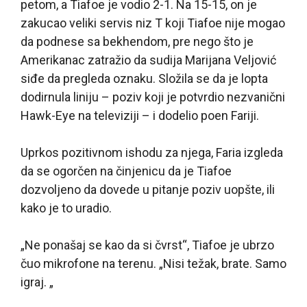
petom, a Tiafoe je vodio 2-1. Na 15-15, on je
zakucao veliki servis niz T koji Tiafoe nije mogao
da podnese sa bekhendom, pre nego što je
Amerikanac zatražio da sudija Marijana Veljović
siđe da pregleda oznaku. Složila se da je lopta
dodirnula liniju – poziv koji je potvrdio nezvanični
Hawk-Eye na televiziji – i dodelio poen Fariji.
Uprkos pozitivnom ishodu za njega, Faria izgleda
da se ogorčen na činjenicu da je Tiafoe
dozvoljeno da dovede u pitanje poziv uopšte, ili
kako je to uradio.
„Ne ponašaj se kao da si čvrst“, Tiafoe je ubrzo
čuo mikrofone na terenu. „Nisi težak, brate. Samo
igraj. „