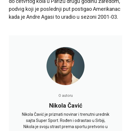
do četvrtog kola u Parizu drugu godinu zaredom,
podvig koji je poslednji put postigao Amerikanac
kada je Andre Agasi to uradio u sezoni 2001-03.
O autoru
Nikola Čavić
Nikola Čavić je priznati novinar i trenutni urednik
sajta Super Sport. Rođen i odrastao u Srbiji,
Nikola je svoju strast prema sportu pretvorio u