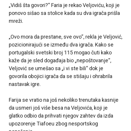
„Vidiš šta govori?“ Faria je rekao Veljoviću, koji je
ponovo sišao sa stolice kada su dva igrača prišla
mreži.
„Ovo mora da prestane, sve ovo“, rekla je Veljović,
pozicionirajući se između dva igrača. Kako se
portugalski svetski broj 115 mogao čuti kako
kaže da je sled događaja bio „nepoštovanje“,
Veljović se umešao sa „i vi ste bili“ dok je
govorila obojici igrača da se stišaju i ohrabrila
nastavak igre.
Farija se vratio na još nekoliko trenutaka kasnije
da usmeri još više besa na Veljovića, koji je
glatko odbio da prihvati njegov zahtev da izda
upozorenje Tiafoeu zbog nesportskog