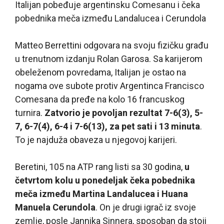
Italijan pobeđuje argentinsku Comesanu i čeka
pobednika meča između Landalucea i Cerundola
Matteo Berrettini odgovara na svoju fizičku građu
u trenutnom izdanju Rolan Garosa. Sa karijerom
obeleženom povredama, Italijan je ostao na
nogama ove subote protiv Argentinca Francisco
Comesana da pređe na kolo 16 francuskog
turnira.
Zatvorio je povoljan rezultat 7-6(3), 5-
7, 6-7(4), 6-4 i 7-6(13), za pet sati i 13 minuta
.
To je najduža obaveza u njegovoj karijeri.
Beretini, 105 na ATP rang listi sa 30 godina,
u
četvrtom kolu u ponedeljak čeka pobednika
meča između Martina Landalucea i Huana
Manuela Cerundola
. On je drugi igrač iz svoje
zemlje, posle Jannika Sinnera, sposoban da stoji