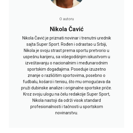
O autoru
Nikola Čavić
Nikola Čavić je priznati novinar i trenutni urednik
sajta Super Sport. Rođen i odrastao u Srbiji,
Nikola je svoju strast prema sportu pretvorio u
uspešnu karijeru, sa višegodišnjim iskustvom u
izveštavanju o nacionalnim i međunarodnim
sportskim događajima. Poseduje izuzetno
znanje o različitim sportovima, posebno o
fudbalu, košarci i tenisu, što mu omogućava da
pruži dubinske analize i originalne sportske priče.
Kroz svoju ulogu na čelu redakcije Super Sport,
Nikola nastoji da održi visok standard
profesionalnosti i tačnosti u sportskom
novinarstvu.