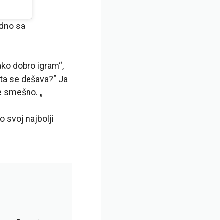
edno sa
ako dobro igram“,
 šta se dešava?“ Ja
e smešno. „
o svoj najbolji