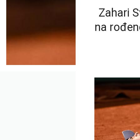
Zahari 
na rođen