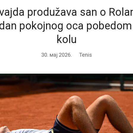
Svajda produžava san o Rola
dan pokojnog oca pobedom
kolu
30. мај 2026.
Tenis