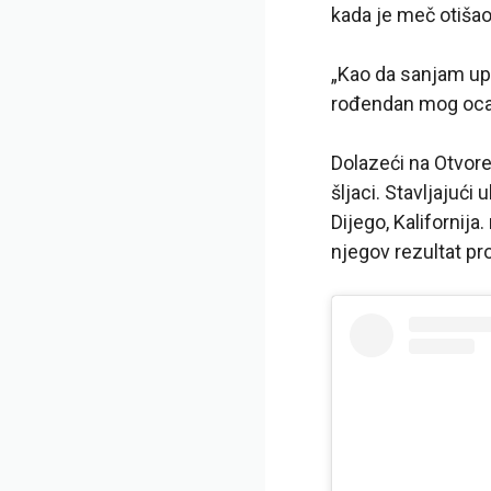
kada je meč otišao
„Kao da sanjam upra
rođendan mog oca 
Dolazeći na Otvor
šljaci. Stavljajuć
Dijego, Kalifornija
njegov rezultat pro