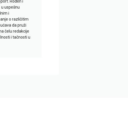
Sport. Rođen i
io u uspešnu
lnim i
je o različitim
gućava da pruži
na čelu redakcije
nosti i tačnosti u