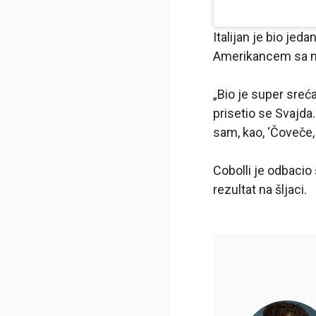
Italijan je bio jed
Amerikancem sa na
„Bio je super sreć
prisetio se Svajda.
sam, kao, ‘Čoveče,
Cobolli je odbacio 
rezultat na šljaci.