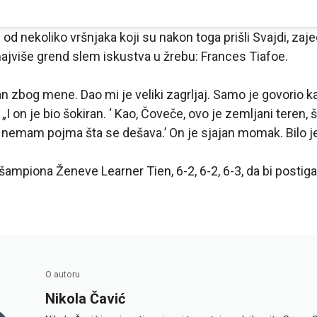
an od nekoliko vršnjaka koji su nakon toga prišli Svajdi, zaj
jviše grend slem iskustva u žrebu: Frances Tiafoe.
an zbog mene. Dao mi je veliki zagrljaj. Samo je govorio k
 „I on je bio šokiran. ‘ Kao, Čoveče, ovo je zemljani teren,
 nemam pojma šta se dešava.’ On je sjajan momak. Bilo j
šampiona Ženeve Learner Tien, 6-2, 6-2, 6-3, da bi postiga
O autoru
Nikola Čavić