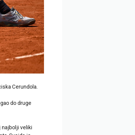
ciska Cerundola.
tigao do druge
ajbolji veliki