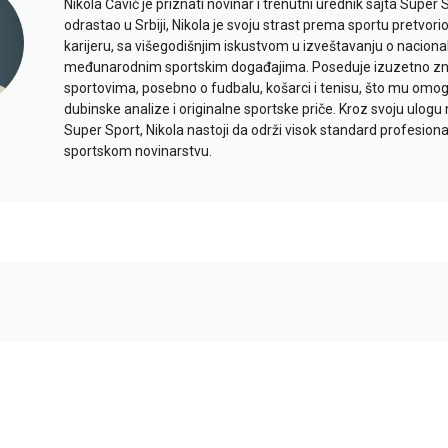
Nikola Čavić je priznati novinar i trenutni urednik sajta Super 
odrastao u Srbiji, Nikola je svoju strast prema sportu pretvor
karijeru, sa višegodišnjim iskustvom u izveštavanju o naciona
međunarodnim sportskim događajima. Poseduje izuzetno znan
sportovima, posebno o fudbalu, košarci i tenisu, što mu omo
dubinske analize i originalne sportske priče. Kroz svoju ulogu 
Super Sport, Nikola nastoji da održi visok standard profesional
sportskom novinarstvu.