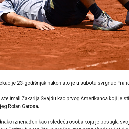
 rekao je 23-godišnjak nakon što je u subotu svrgnuo Fran
 ste imali Zakarija Svajdu kao prvog Amerikanca koji je s
jeg Rolan Garosa.
dnako iznenađen kao i sledeća osoba koja je postigla svoj n