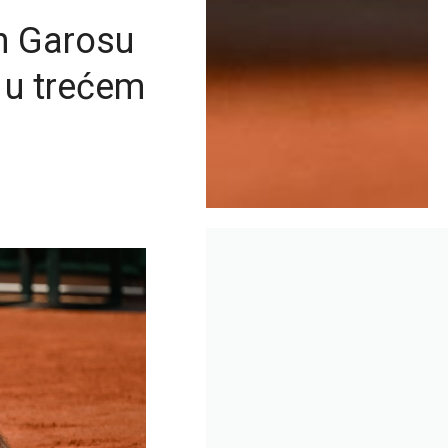
n Garosu
 u trećem