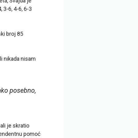
eta, Svajda je
 3-6, 4-6, 6-3
ki broj 85
li nikada nisam
tako posebno,
li je skratio
nscendentnu pomoć