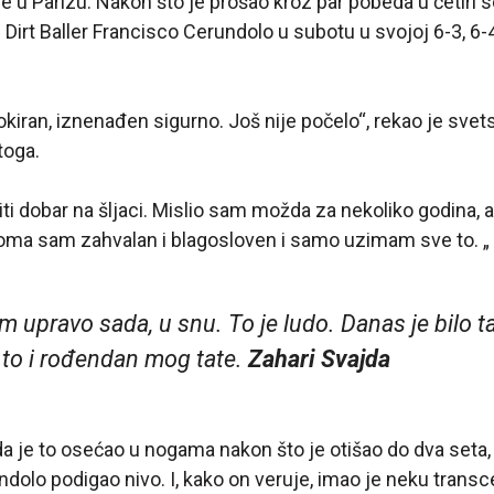
e u Parizu. Nakon što je prošao kroz par pobeda u četiri s
 Dirt Baller Francisco Cerundolo u subotu u svojoj 6-3, 6-4,
okiran, iznenađen sigurno. Još nije počelo“, rekao je svets
toga.
ti dobar na šljaci. Mislio sam možda za nekoliko godina, a
oma sam zahvalan i blagosloven i samo uzimam sve to. „
m upravo sada, u snu. To je ludo. Danas je bilo 
e to i rođendan mog tate.
Zahari Svajda
a je to osećao u nogama nakon što je otišao do dva seta, a
ndolo podigao nivo. I, kako on veruje, imao je neku tra