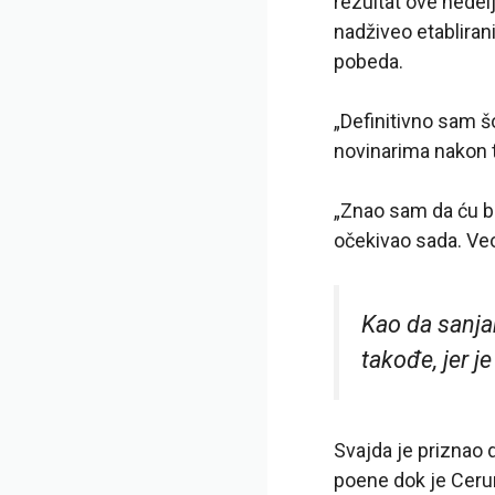
rezultat ove nedelj
nadživeo etablirani
pobeda.
„Definitivno sam š
novinarima nakon 
„Znao sam da ću bi
očekivao sada. Ve
Kao da sanja
takođe, jer j
Svajda je priznao d
poene dok je Ceru