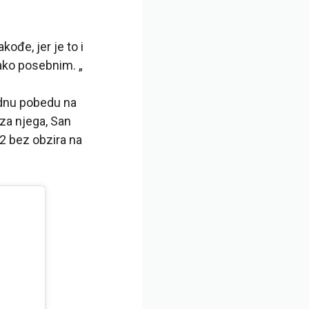
ođe, jer je to i
ako posebnim. „
ednu pobedu na
iza njega, San
82 bez obzira na