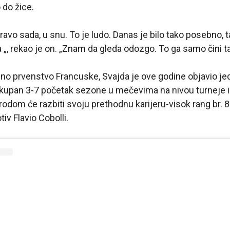
 do žice.
vo sada, u snu. To je ludo. Danas je bilo tako posebno, tak
„, rekao je on. „Znam da gleda odozgo. To ga samo čini t
eno prvenstvo Francuske, Svajda je ove godine objavio j
i ukupan 3-7 početak sezone u mečevima na nivou turneje 
. rodom će razbiti svoju prethodnu karijeru-visok rang br. 
tiv Flavio Cobolli.