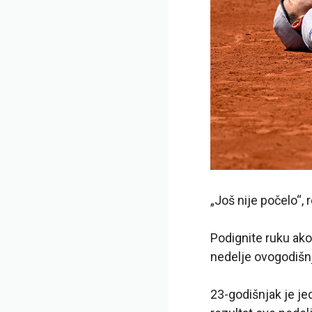
„Još nije počelo“,
Podignite ruku ako
nedelje ovogodišn
23-godišnjak je je