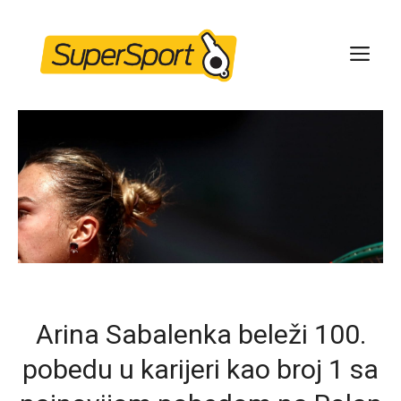
Skip
to
ME
content
Arina Sabalenka beleži 100.
pobedu u karijeri kao broj 1 sa