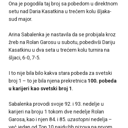
Ona je pogodila taj broj sa pobedom u direktnom
setu nad Daria Kasatkina u trećem kolu šljaka-
sud major.
Arina Sabalenka je nastavila da se probijala kroz
žreb na Rolan Garosu u subotu, pobedivši Dariju
Kasatkinu u dva seta u trećem kolu turnira na
šljaci, 6-0, 7-5.
I to nije bila bilo kakva stara pobeda za svetski
broj 1 – to je bila njena prekretnica
100. pobeda
u karijeri kao svetski broj 1
.
Sabalenka provodi svoje 92. i 93. nedelje u
karijeri na broju 1 tokom dve nedelje Rolan
Garosa, kao i njen 84. i 85.
uzastopni
nedelja –
već jedan od Top 10 najdužih nizova na prvom