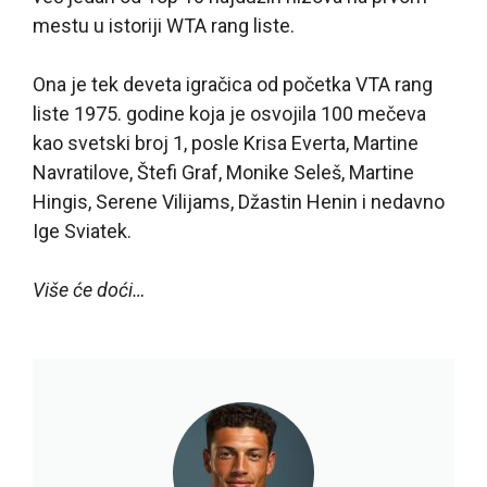
mestu u istoriji WTA rang liste.
Ona je tek deveta igračica od početka VTA rang
liste 1975. godine koja je osvojila 100 mečeva
kao svetski broj 1, posle Krisa Everta, Martine
Navratilove, Štefi Graf, Monike Seleš, Martine
Hingis, Serene Vilijams, Džastin Henin i nedavno
Ige Sviatek.
Više će doći…