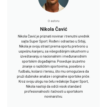
O autoru
Nikola Čavić
Nikola Čavić je priznati novinar i trenutni urednik
sajta Super Sport. Rođen i odrastao u Srbiji,
Nikola je svoju strast prema sportu pretvorio u
uspešnu karijeru, sa višegodišnjim iskustvom u
izveštavanju o nacionalnim i međunarodnim
sportskim događajima. Poseduje izuzetno
znanje o različitim sportovima, posebno o
fudbalu, košarci i tenisu, što mu omogućava da
pruži dubinske analize i originalne sportske priče.
Kroz svoju ulogu na čelu redakcije Super Sport,
Nikola nastoji da održi visok standard
profesionalnosti i tačnosti u sportskom
novinarstvu.