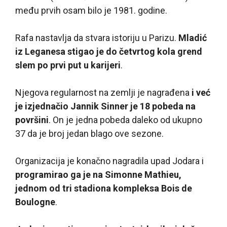
među prvih osam bilo je 1981. godine.
Rafa nastavlja da stvara istoriju u Parizu.
Mladić
iz Leganesa stigao je do četvrtog kola grend
slem po prvi put u karijeri
.
Njegova regularnost na zemlji je nagrađena
i već
je izjednačio Jannik Sinner je 18 pobeda na
površini
. On je jedna pobeda daleko od ukupno
37 da je broj jedan blago ove sezone.
Organizacija je konačno nagradila upad Jodara i
programirao ga je na Simonne Mathieu,
jednom od tri stadiona kompleksa Bois de
Boulogne
.