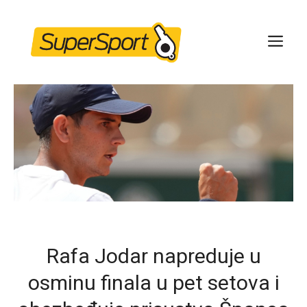
Skip
to
ME
content
Rafa Jodar napreduje u
osminu finala u pet setova i