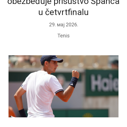
obezbeđuje prisustvo Španca
u četvrtfinalu
29. мај 2026.
Tenis