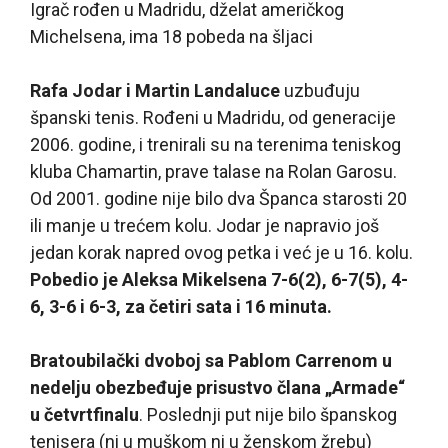
Igrač rođen u Madridu, dželat američkog
Michelsena, ima 18 pobeda na šljaci
Rafa Jodar i Martin Landaluce
uzbuđuju
španski tenis. Rođeni u Madridu, od generacije
2006. godine, i trenirali su na terenima teniskog
kluba Chamartin, prave talase na Rolan Garosu.
Od 2001. godine nije bilo dva Španca starosti 20
ili manje u trećem kolu. Jodar je napravio još
jedan korak napred ovog petka i već je u 16. kolu.
Pobedio je Aleksa Mikelsena 7-6(2), 6-7(5), 4-
6, 3-6 i 6-3, za četiri sata i 16 minuta.
Bratoubilački dvoboj sa Pablom Carrenom u
nedelju obezbeđuje prisustvo člana „Armade“
u četvrtfinalu
. Poslednji put nije bilo španskog
tenisera (ni u muškom ni u ženskom žrebu)