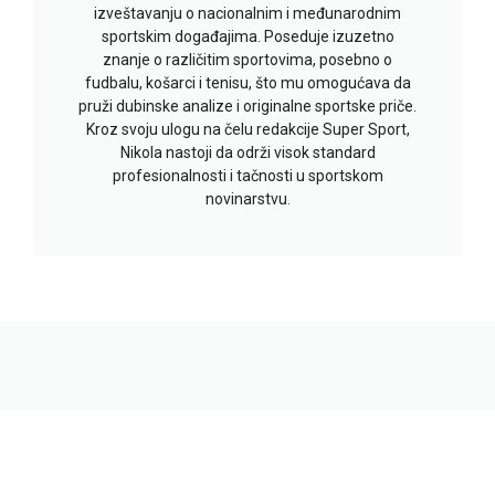
izveštavanju o nacionalnim i međunarodnim
sportskim događajima. Poseduje izuzetno
znanje o različitim sportovima, posebno o
fudbalu, košarci i tenisu, što mu omogućava da
pruži dubinske analize i originalne sportske priče.
Kroz svoju ulogu na čelu redakcije Super Sport,
Nikola nastoji da održi visok standard
profesionalnosti i tačnosti u sportskom
novinarstvu.