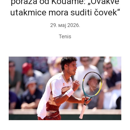
poraza od Kouame: „Ovakve
utakmice mora suditi čovek“
29. мај 2026.
Tenis