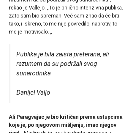
rekao je Vallejo. „To je prilično intenzivna publika,
zato sam bio spreman; Već sam znao da će biti
tako, i iskreno, to me nije povredilo; naprotiv, to
me je motivisalo. „
Publika je bila zaista preterana, ali
razumem da su podržali svog
sunarodnika
Danijel Valjo
Ali Paragvajac je bio kritičan prema ustupcima
koje je, po njegovom mišljenju, imao njegov
rival.
„Mislim da je izgubio dosta vremena u