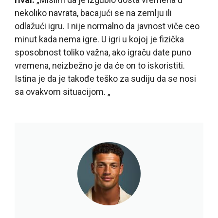
nekoliko navrata, bacajući se na zemlju ili
odlažući igru. I nije normalno da javnost viče ceo
minut kada nema igre. U igri u kojoj je fizička
sposobnost toliko važna, ako igraču date puno
vremena, neizbežno je da će on to iskoristiti.
Istina je da je takođe teško za sudiju da se nosi
sa ovakvom situacijom. „