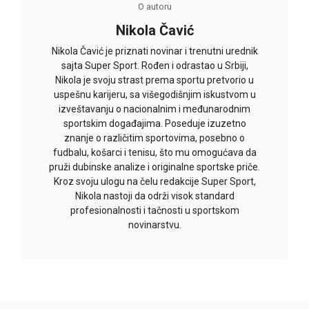
O autoru
Nikola Čavić
Nikola Čavić je priznati novinar i trenutni urednik
sajta Super Sport. Rođen i odrastao u Srbiji,
Nikola je svoju strast prema sportu pretvorio u
uspešnu karijeru, sa višegodišnjim iskustvom u
izveštavanju o nacionalnim i međunarodnim
sportskim događajima. Poseduje izuzetno
znanje o različitim sportovima, posebno o
fudbalu, košarci i tenisu, što mu omogućava da
pruži dubinske analize i originalne sportske priče.
Kroz svoju ulogu na čelu redakcije Super Sport,
Nikola nastoji da održi visok standard
profesionalnosti i tačnosti u sportskom
novinarstvu.