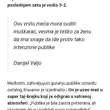
poslednjem setu je vodio 5-2.
Ovu vrstu meča mora suditi
muškarac, veoma je teško za ženu
da ima snage da ide protiv tako
intenzivne publike
Danijel Valjo
Međutim, zahvaljujući guranju publike između
ostalog, Kouame je izjednačio i
On je uzeo meč u
super taj-brejku koji je odigran u vatrenoj
atmosferi.
„Publika je bila zaista preterana, ali
razumem da su podržali svog sunarodnika“,