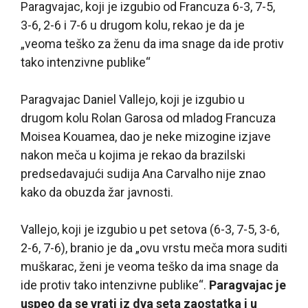
Paragvajac, koji je izgubio od Francuza 6-3, 7-5,
3-6, 2-6 i 7-6 u drugom kolu, rekao je da je
„veoma teško za ženu da ima snage da ide protiv
tako intenzivne publike“
Paragvajac Daniel Vallejo, koji je izgubio u
drugom kolu Rolan Garosa od mladog Francuza
Moisea Kouamea, dao je neke mizogine izjave
nakon meča u kojima je rekao da brazilski
predsedavajući sudija Ana Carvalho nije znao
kako da obuzda žar javnosti.
Vallejo, koji je izgubio u pet setova (6-3, 7-5, 3-6,
2-6, 7-6), branio je da „ovu vrstu meča mora suditi
muškarac, ženi je veoma teško da ima snage da
ide protiv tako intenzivne publike“.
Paragvajac je
uspeo da se vrati iz dva seta zaostatka i u